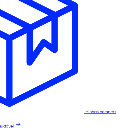
Minhas compras
audável