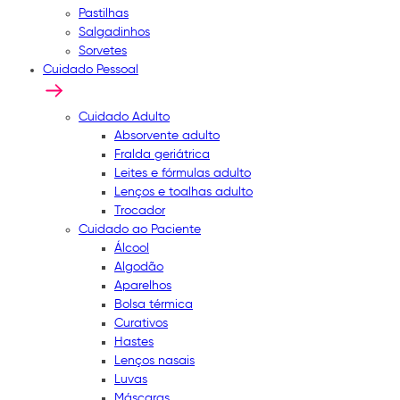
Pastilhas
Salgadinhos
Sorvetes
Cuidado Pessoal
Cuidado Adulto
Absorvente adulto
Fralda geriátrica
Leites e fórmulas adulto
Lenços e toalhas adulto
Trocador
Cuidado ao Paciente
Álcool
Algodão
Aparelhos
Bolsa térmica
Curativos
Hastes
Lenços nasais
Luvas
Máscaras