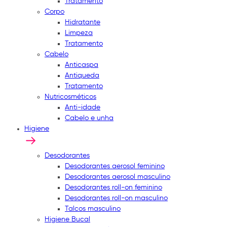
Tratamento
Corpo
Hidratante
Limpeza
Tratamento
Cabelo
Anticaspa
Antiqueda
Tratamento
Nutricosméticos
Anti-idade
Cabelo e unha
Higiene
Desodorantes
Desodorantes aerosol feminino
Desodorantes aerosol masculino
Desodorantes roll-on feminino
Desodorantes roll-on masculino
Talcos masculino
Higiene Bucal