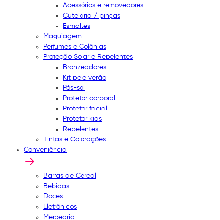
Acessórios e removedores
Cutelaria / pinças
Esmaltes
Maquiagem
Perfumes e Colônias
Proteção Solar e Repelentes
Bronzeadores
Kit pele verão
Pós-sol
Protetor corporal
Protetor facial
Protetor kids
Repelentes
Tintas e Colorações
Conveniência
Barras de Cereal
Bebidas
Doces
Eletrônicos
Mercearia