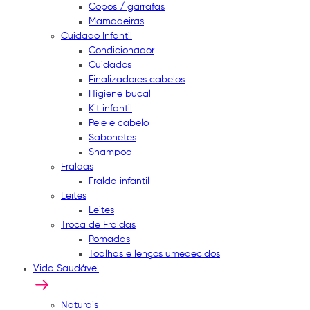
Copos / garrafas
Mamadeiras
Cuidado Infantil
Condicionador
Cuidados
Finalizadores cabelos
Higiene bucal
Kit infantil
Pele e cabelo
Sabonetes
Shampoo
Fraldas
Fralda infantil
Leites
Leites
Troca de Fraldas
Pomadas
Toalhas e lenços umedecidos
Vida Saudável
Naturais