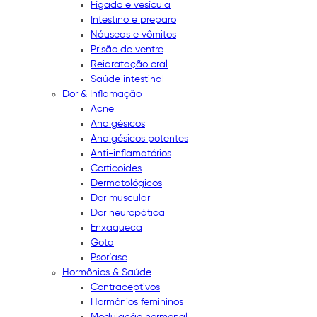
Fígado e vesícula
Intestino e preparo
Náuseas e vômitos
Prisão de ventre
Reidratação oral
Saúde intestinal
Dor & Inflamação
Acne
Analgésicos
Analgésicos potentes
Anti-inflamatórios
Corticoides
Dermatológicos
Dor muscular
Dor neuropática
Enxaqueca
Gota
Psoríase
Hormônios & Saúde
Contraceptivos
Hormônios femininos
Modulação hormonal