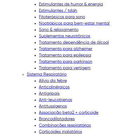
Estimulantes de humor & energia
Estimulantes / tdah
Fitoterápicos para sono
Nootrópicos para bem-estar mental
Sono & relaxamento
Suplementos neurotônicos
Tratamento dependência de álcool
Tratamento para alzheimer
Tratamento para epilepsia
Tratamento para parkinson
Tratamento para vertigem
Sistema Respiratório
Alívio da febre
Anticolinérgicos
Antigripais
Anti-leucotrienos
Antitussígenos
Associação beta2 + corticoide
Broncodilatadores
Combinações respiratórias
Corticoides inalatórios