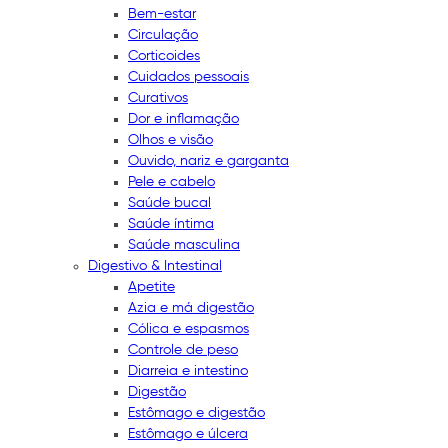
Bem-estar
Circulação
Corticoides
Cuidados pessoais
Curativos
Dor e inflamação
Olhos e visão
Ouvido, nariz e garganta
Pele e cabelo
Saúde bucal
Saúde íntima
Saúde masculina
Digestivo & Intestinal
Apetite
Azia e má digestão
Cólica e espasmos
Controle de peso
Diarreia e intestino
Digestão
Estômago e digestão
Estômago e úlcera