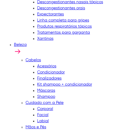
Descongestionantes nasais tópicos
Descongestionantes orais
Expectorantes
Linha completa para gripes
Produtos respiratórios tópicos
Tratamentos para garganta
Xantinas
Beleza
Cabelos
Acessórios
Condicionador
Finalizadores
Kit shampoo + condicionador
Máscaras
Shampoo
Cuidado com a Pele
Corporal
Facial
Labial
Mãos e Pés