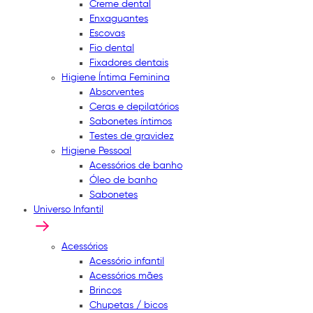
Creme dental
Enxaguantes
Escovas
Fio dental
Fixadores dentais
Higiene Íntima Feminina
Absorventes
Ceras e depilatórios
Sabonetes íntimos
Testes de gravidez
Higiene Pessoal
Acessórios de banho
Óleo de banho
Sabonetes
Universo Infantil
Acessórios
Acessório infantil
Acessórios mães
Brincos
Chupetas / bicos