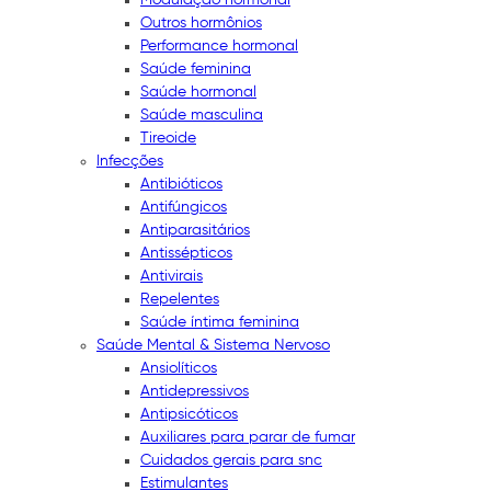
Outros hormônios
Performance hormonal
Saúde feminina
Saúde hormonal
Saúde masculina
Tireoide
Infecções
Antibióticos
Antifúngicos
Antiparasitários
Antissépticos
Antivirais
Repelentes
Saúde íntima feminina
Saúde Mental & Sistema Nervoso
Ansiolíticos
Antidepressivos
Antipsicóticos
Auxiliares para parar de fumar
Cuidados gerais para snc
Estimulantes