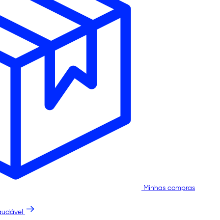
Minhas compras
audável