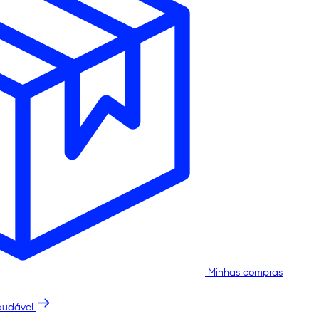
Minhas compras
audável