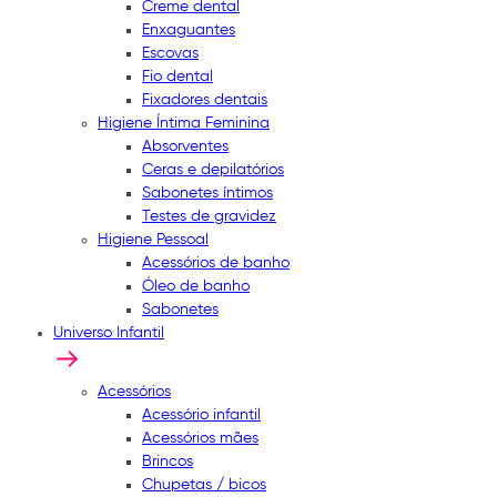
Creme dental
Enxaguantes
Escovas
Fio dental
Fixadores dentais
Higiene Íntima Feminina
Absorventes
Ceras e depilatórios
Sabonetes íntimos
Testes de gravidez
Higiene Pessoal
Acessórios de banho
Óleo de banho
Sabonetes
Universo Infantil
Acessórios
Acessório infantil
Acessórios mães
Brincos
Chupetas / bicos