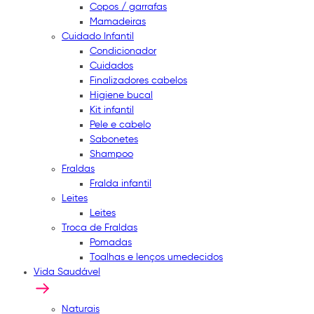
Copos / garrafas
Mamadeiras
Cuidado Infantil
Condicionador
Cuidados
Finalizadores cabelos
Higiene bucal
Kit infantil
Pele e cabelo
Sabonetes
Shampoo
Fraldas
Fralda infantil
Leites
Leites
Troca de Fraldas
Pomadas
Toalhas e lenços umedecidos
Vida Saudável
Naturais