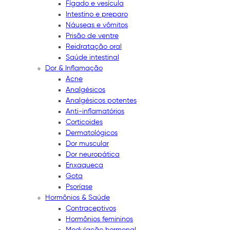
Fígado e vesícula
Intestino e preparo
Náuseas e vômitos
Prisão de ventre
Reidratação oral
Saúde intestinal
Dor & Inflamação
Acne
Analgésicos
Analgésicos potentes
Anti-inflamatórios
Corticoides
Dermatológicos
Dor muscular
Dor neuropática
Enxaqueca
Gota
Psoríase
Hormônios & Saúde
Contraceptivos
Hormônios femininos
Modulação hormonal