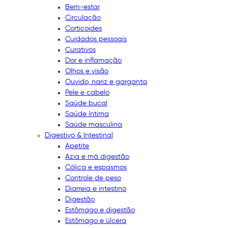
Bem-estar
Circulação
Corticoides
Cuidados pessoais
Curativos
Dor e inflamação
Olhos e visão
Ouvido, nariz e garganta
Pele e cabelo
Saúde bucal
Saúde íntima
Saúde masculina
Digestivo & Intestinal
Apetite
Azia e má digestão
Cólica e espasmos
Controle de peso
Diarreia e intestino
Digestão
Estômago e digestão
Estômago e úlcera