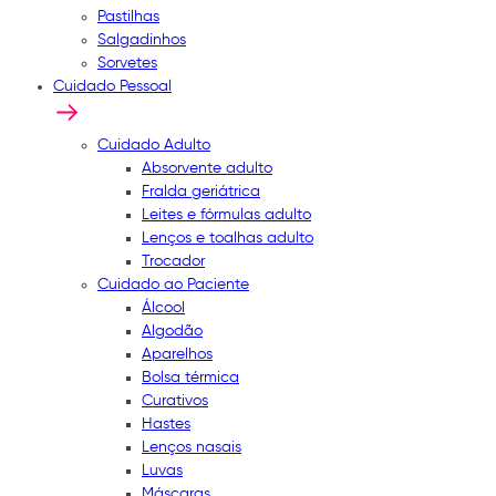
Pastilhas
Salgadinhos
Sorvetes
Cuidado Pessoal
Cuidado Adulto
Absorvente adulto
Fralda geriátrica
Leites e fórmulas adulto
Lenços e toalhas adulto
Trocador
Cuidado ao Paciente
Álcool
Algodão
Aparelhos
Bolsa térmica
Curativos
Hastes
Lenços nasais
Luvas
Máscaras