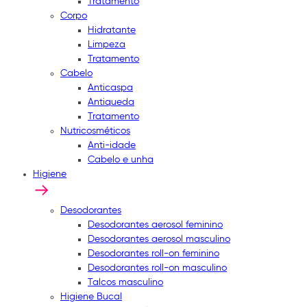
Tratamento
Corpo
Hidratante
Limpeza
Tratamento
Cabelo
Anticaspa
Antiqueda
Tratamento
Nutricosméticos
Anti-idade
Cabelo e unha
Higiene
Desodorantes
Desodorantes aerosol feminino
Desodorantes aerosol masculino
Desodorantes roll-on feminino
Desodorantes roll-on masculino
Talcos masculino
Higiene Bucal