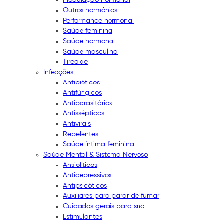
Outros hormônios
Performance hormonal
Saúde feminina
Saúde hormonal
Saúde masculina
Tireoide
Infecções
Antibióticos
Antifúngicos
Antiparasitários
Antissépticos
Antivirais
Repelentes
Saúde íntima feminina
Saúde Mental & Sistema Nervoso
Ansiolíticos
Antidepressivos
Antipsicóticos
Auxiliares para parar de fumar
Cuidados gerais para snc
Estimulantes