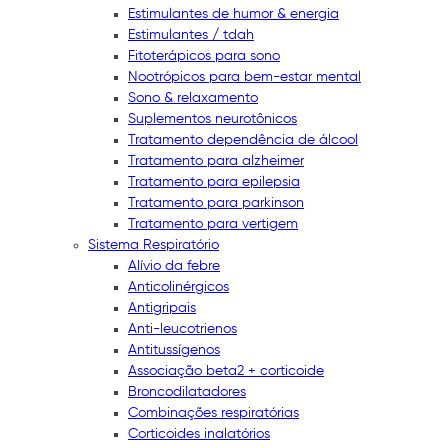
Estimulantes de humor & energia
Estimulantes / tdah
Fitoterápicos para sono
Nootrópicos para bem-estar mental
Sono & relaxamento
Suplementos neurotônicos
Tratamento dependência de álcool
Tratamento para alzheimer
Tratamento para epilepsia
Tratamento para parkinson
Tratamento para vertigem
Sistema Respiratório
Alívio da febre
Anticolinérgicos
Antigripais
Anti-leucotrienos
Antitussígenos
Associação beta2 + corticoide
Broncodilatadores
Combinações respiratórias
Corticoides inalatórios