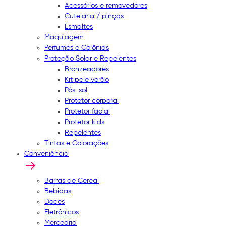
Acessórios e removedores
Cutelaria / pinças
Esmaltes
Maquiagem
Perfumes e Colônias
Proteção Solar e Repelentes
Bronzeadores
Kit pele verão
Pós-sol
Protetor corporal
Protetor facial
Protetor kids
Repelentes
Tintas e Colorações
Conveniência
Barras de Cereal
Bebidas
Doces
Eletrônicos
Mercearia