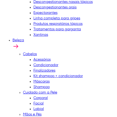
Descongestionantes nasais tópicos
Descongestionantes orais
Expectorantes
Linha completa para gripes
Produtos respiratórios tópicos
Tratamentos para garganta
Xantinas
Beleza
Cabelos
Acessórios
Condicionador
Finalizadores
Kit shampoo + condicionador
Máscaras
Shampoo
Cuidado com a Pele
Corporal
Facial
Labial
Mãos e Pés