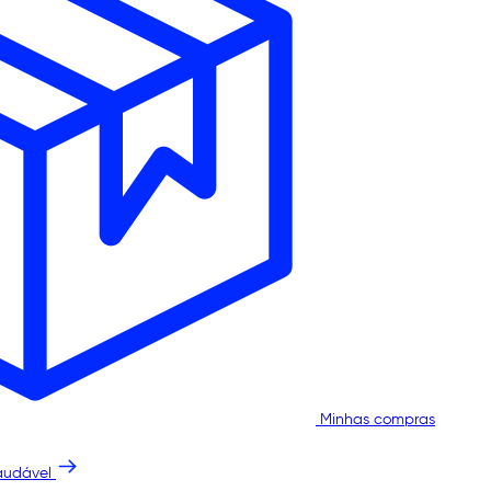
Minhas compras
audável