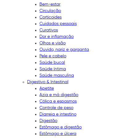
Bem-estar
Circulação
Corticoides
Cuidados pessoais
Curativos
Dor e inflamação
Olhos e visão
Ouvido, nariz e garganta
Pele e cabelo
Saúde bucal
Saúde íntima
Saúde masculina
Digestivo & Intestinal
Apetite
Azia e má digestão
Cólica e espasmos
Controle de peso
Diarreia e intestino
Digestão
Estômago e digestão
Estômago e úlcera