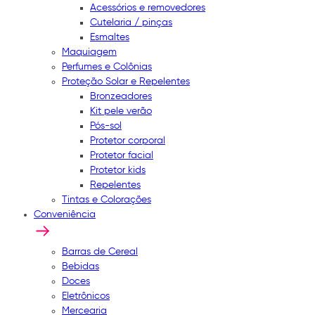
Acessórios e removedores
Cutelaria / pinças
Esmaltes
Maquiagem
Perfumes e Colônias
Proteção Solar e Repelentes
Bronzeadores
Kit pele verão
Pós-sol
Protetor corporal
Protetor facial
Protetor kids
Repelentes
Tintas e Colorações
Conveniência
Barras de Cereal
Bebidas
Doces
Eletrônicos
Mercearia