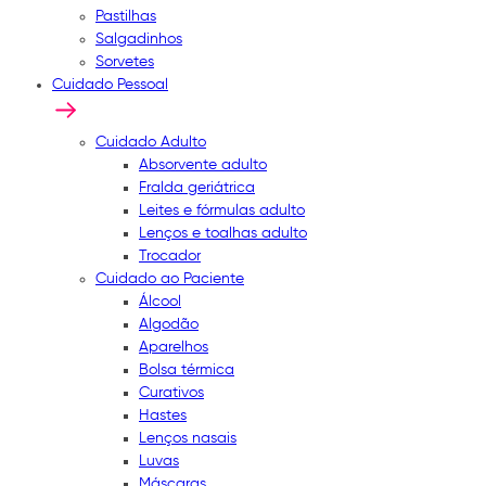
Pastilhas
Salgadinhos
Sorvetes
Cuidado Pessoal
Cuidado Adulto
Absorvente adulto
Fralda geriátrica
Leites e fórmulas adulto
Lenços e toalhas adulto
Trocador
Cuidado ao Paciente
Álcool
Algodão
Aparelhos
Bolsa térmica
Curativos
Hastes
Lenços nasais
Luvas
Máscaras