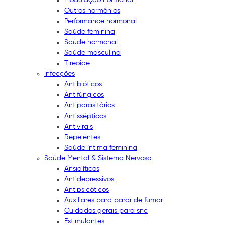
Outros hormônios
Performance hormonal
Saúde feminina
Saúde hormonal
Saúde masculina
Tireoide
Infecções
Antibióticos
Antifúngicos
Antiparasitários
Antissépticos
Antivirais
Repelentes
Saúde íntima feminina
Saúde Mental & Sistema Nervoso
Ansiolíticos
Antidepressivos
Antipsicóticos
Auxiliares para parar de fumar
Cuidados gerais para snc
Estimulantes