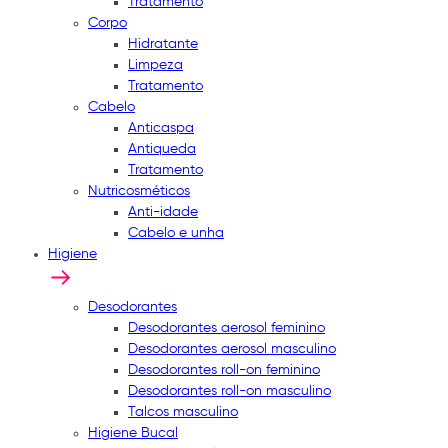
Tratamento
Corpo
Hidratante
Limpeza
Tratamento
Cabelo
Anticaspa
Antiqueda
Tratamento
Nutricosméticos
Anti-idade
Cabelo e unha
Higiene
Desodorantes
Desodorantes aerosol feminino
Desodorantes aerosol masculino
Desodorantes roll-on feminino
Desodorantes roll-on masculino
Talcos masculino
Higiene Bucal