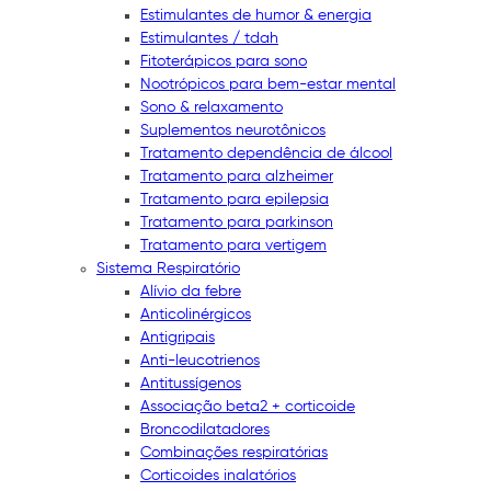
Estimulantes de humor & energia
Estimulantes / tdah
Fitoterápicos para sono
Nootrópicos para bem-estar mental
Sono & relaxamento
Suplementos neurotônicos
Tratamento dependência de álcool
Tratamento para alzheimer
Tratamento para epilepsia
Tratamento para parkinson
Tratamento para vertigem
Sistema Respiratório
Alívio da febre
Anticolinérgicos
Antigripais
Anti-leucotrienos
Antitussígenos
Associação beta2 + corticoide
Broncodilatadores
Combinações respiratórias
Corticoides inalatórios