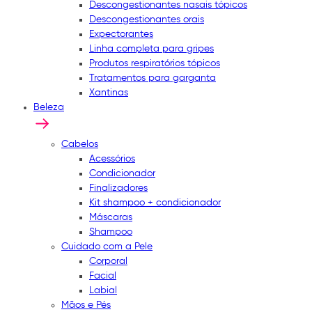
Descongestionantes nasais tópicos
Descongestionantes orais
Expectorantes
Linha completa para gripes
Produtos respiratórios tópicos
Tratamentos para garganta
Xantinas
Beleza
Cabelos
Acessórios
Condicionador
Finalizadores
Kit shampoo + condicionador
Máscaras
Shampoo
Cuidado com a Pele
Corporal
Facial
Labial
Mãos e Pés