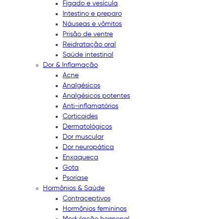
Fígado e vesícula
Intestino e preparo
Náuseas e vômitos
Prisão de ventre
Reidratação oral
Saúde intestinal
Dor & Inflamação
Acne
Analgésicos
Analgésicos potentes
Anti-inflamatórios
Corticoides
Dermatológicos
Dor muscular
Dor neuropática
Enxaqueca
Gota
Psoríase
Hormônios & Saúde
Contraceptivos
Hormônios femininos
Modulação hormonal