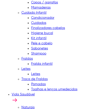
Copos / garrafas
Mamadeiras
Cuidado Infantil
Condicionador
Cuidados
Finalizadores cabelos
Higiene bucal
Kit infantil
Pele e cabelo
Sabonetes
Shampoo
Fraldas
Fralda infantil
Leites
Leites
Troca de Fraldas
Pomadas
Toalhas e lenços umedecidos
Vida Saudável
Naturais