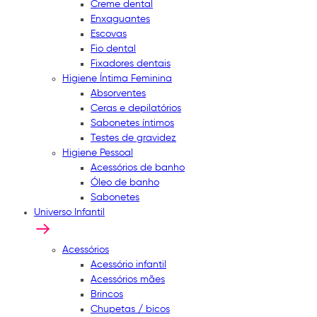
Creme dental
Enxaguantes
Escovas
Fio dental
Fixadores dentais
Higiene Íntima Feminina
Absorventes
Ceras e depilatórios
Sabonetes íntimos
Testes de gravidez
Higiene Pessoal
Acessórios de banho
Óleo de banho
Sabonetes
Universo Infantil
Acessórios
Acessório infantil
Acessórios mães
Brincos
Chupetas / bicos