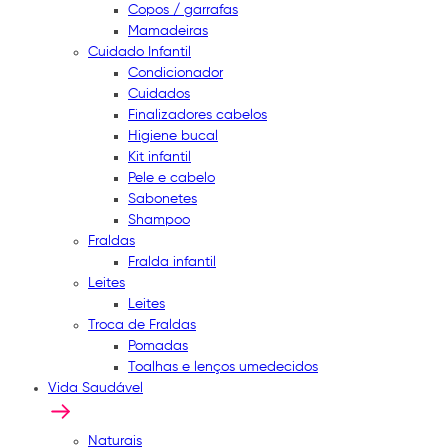
Copos / garrafas
Mamadeiras
Cuidado Infantil
Condicionador
Cuidados
Finalizadores cabelos
Higiene bucal
Kit infantil
Pele e cabelo
Sabonetes
Shampoo
Fraldas
Fralda infantil
Leites
Leites
Troca de Fraldas
Pomadas
Toalhas e lenços umedecidos
Vida Saudável
Naturais