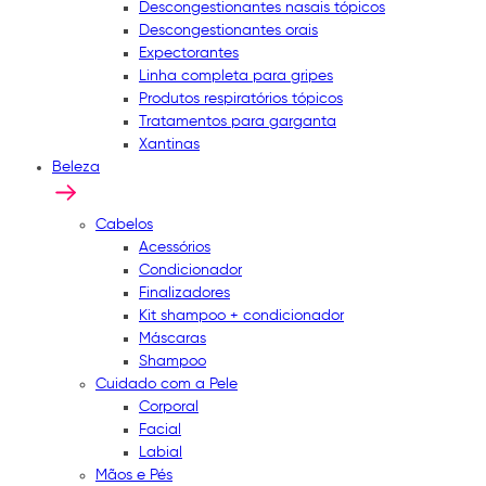
Descongestionantes nasais tópicos
Descongestionantes orais
Expectorantes
Linha completa para gripes
Produtos respiratórios tópicos
Tratamentos para garganta
Xantinas
Beleza
Cabelos
Acessórios
Condicionador
Finalizadores
Kit shampoo + condicionador
Máscaras
Shampoo
Cuidado com a Pele
Corporal
Facial
Labial
Mãos e Pés