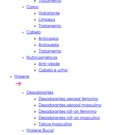
Tratamento
Corpo
Hidratante
Limpeza
Tratamento
Cabelo
Anticaspa
Antiqueda
Tratamento
Nutricosméticos
Anti-idade
Cabelo e unha
Higiene
Desodorantes
Desodorantes aerosol feminino
Desodorantes aerosol masculino
Desodorantes roll-on feminino
Desodorantes roll-on masculino
Talcos masculino
Higiene Bucal