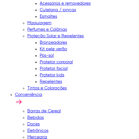
Acessórios e removedores
Cutelaria / pinças
Esmaltes
Maquiagem
Perfumes e Colônias
Proteção Solar e Repelentes
Bronzeadores
Kit pele verão
Pós-sol
Protetor corporal
Protetor facial
Protetor kids
Repelentes
Tintas e Colorações
Conveniência
Barras de Cereal
Bebidas
Doces
Eletrônicos
Mercearia