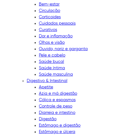
Bem-estar
Circulação
Corticoides
Cuidados pessoais
Curativos
Dor e inflamação
Olhos e visão
Ouvido, nariz e garganta
Pele e cabelo
Saúde bucal
Saúde íntima
Saúde masculina
Digestivo & Intestinal
Apetite
Azia e má digestão
Cólica e espasmos
Controle de peso
Diarreia e intestino
Digestão
Estômago e digestão
Estômago e úlcera