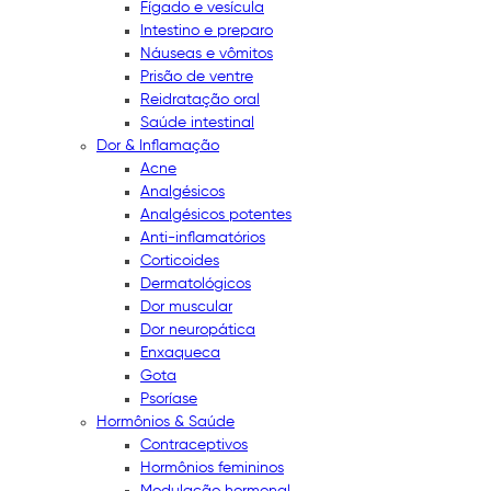
Fígado e vesícula
Intestino e preparo
Náuseas e vômitos
Prisão de ventre
Reidratação oral
Saúde intestinal
Dor & Inflamação
Acne
Analgésicos
Analgésicos potentes
Anti-inflamatórios
Corticoides
Dermatológicos
Dor muscular
Dor neuropática
Enxaqueca
Gota
Psoríase
Hormônios & Saúde
Contraceptivos
Hormônios femininos
Modulação hormonal