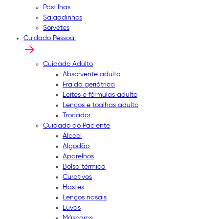
Pastilhas
Salgadinhos
Sorvetes
Cuidado Pessoal
Cuidado Adulto
Absorvente adulto
Fralda geriátrica
Leites e fórmulas adulto
Lenços e toalhas adulto
Trocador
Cuidado ao Paciente
Álcool
Algodão
Aparelhos
Bolsa térmica
Curativos
Hastes
Lenços nasais
Luvas
Máscaras