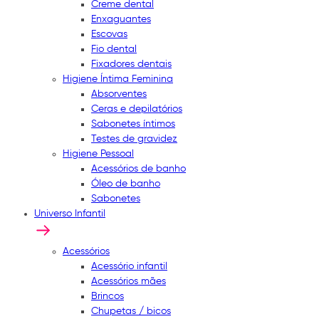
Creme dental
Enxaguantes
Escovas
Fio dental
Fixadores dentais
Higiene Íntima Feminina
Absorventes
Ceras e depilatórios
Sabonetes íntimos
Testes de gravidez
Higiene Pessoal
Acessórios de banho
Óleo de banho
Sabonetes
Universo Infantil
Acessórios
Acessório infantil
Acessórios mães
Brincos
Chupetas / bicos