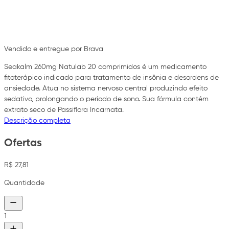
Vendido e entregue por Brava
Seakalm 260mg Natulab 20 comprimidos é um medicamento
fitoterápico indicado para tratamento de insônia e desordens de
ansiedade. Atua no sistema nervoso central produzindo efeito
sedativo, prolongando o período de sono. Sua fórmula contém
extrato seco de Passiflora Incarnata.
Descrição completa
Ofertas
R$ 27,81
Quantidade
1