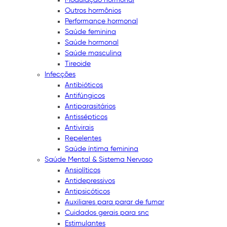
Outros hormônios
Performance hormonal
Saúde feminina
Saúde hormonal
Saúde masculina
Tireoide
Infecções
Antibióticos
Antifúngicos
Antiparasitários
Antissépticos
Antivirais
Repelentes
Saúde íntima feminina
Saúde Mental & Sistema Nervoso
Ansiolíticos
Antidepressivos
Antipsicóticos
Auxiliares para parar de fumar
Cuidados gerais para snc
Estimulantes