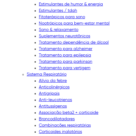
Estimulantes de humor & energia
Estimulantes / tdah
Fitoterápicos para sono
Nootrópicos para bem-estar mental
Sono & relaxamento
Suplementos neurotônicos
Tratamento dependência de álcool
Tratamento para alzheimer
Tratamento para epilepsia
Tratamento para parkinson
Tratamento para vertigem
Sistema Respiratório
Alívio da febre
Anticolinérgicos
Antigripais
Anti-leucotrienos
Antitussígenos
Associação beta2 + corticoide
Broncodilatadores
Combinações respiratórias
Corticoides inalatórios