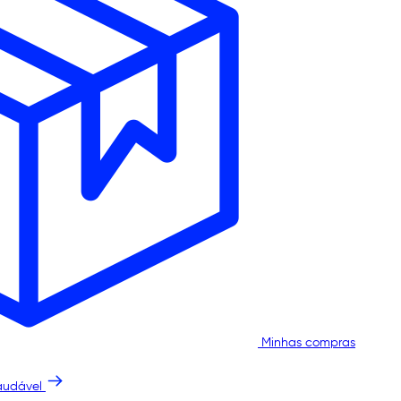
Minhas compras
audável