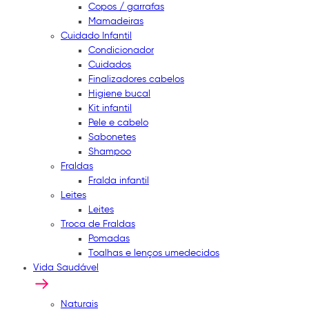
Copos / garrafas
Mamadeiras
Cuidado Infantil
Condicionador
Cuidados
Finalizadores cabelos
Higiene bucal
Kit infantil
Pele e cabelo
Sabonetes
Shampoo
Fraldas
Fralda infantil
Leites
Leites
Troca de Fraldas
Pomadas
Toalhas e lenços umedecidos
Vida Saudável
Naturais