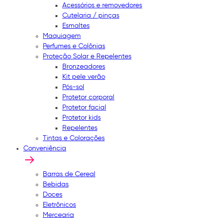
Acessórios e removedores
Cutelaria / pinças
Esmaltes
Maquiagem
Perfumes e Colônias
Proteção Solar e Repelentes
Bronzeadores
Kit pele verão
Pós-sol
Protetor corporal
Protetor facial
Protetor kids
Repelentes
Tintas e Colorações
Conveniência
Barras de Cereal
Bebidas
Doces
Eletrônicos
Mercearia