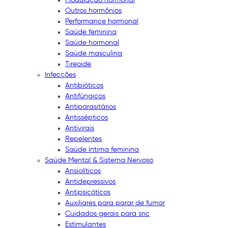
Outros hormônios
Performance hormonal
Saúde feminina
Saúde hormonal
Saúde masculina
Tireoide
Infecções
Antibióticos
Antifúngicos
Antiparasitários
Antissépticos
Antivirais
Repelentes
Saúde íntima feminina
Saúde Mental & Sistema Nervoso
Ansiolíticos
Antidepressivos
Antipsicóticos
Auxiliares para parar de fumar
Cuidados gerais para snc
Estimulantes