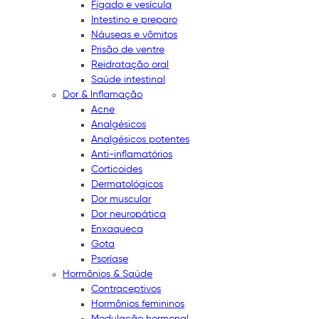
Fígado e vesícula
Intestino e preparo
Náuseas e vômitos
Prisão de ventre
Reidratação oral
Saúde intestinal
Dor & Inflamação
Acne
Analgésicos
Analgésicos potentes
Anti-inflamatórios
Corticoides
Dermatológicos
Dor muscular
Dor neuropática
Enxaqueca
Gota
Psoríase
Hormônios & Saúde
Contraceptivos
Hormônios femininos
Modulação hormonal