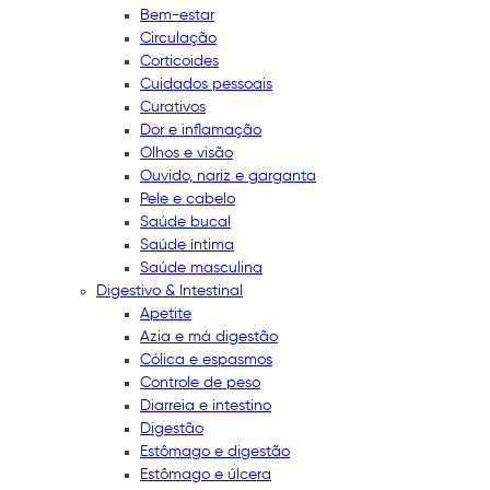
Bem-estar
Circulação
Corticoides
Cuidados pessoais
Curativos
Dor e inflamação
Olhos e visão
Ouvido, nariz e garganta
Pele e cabelo
Saúde bucal
Saúde íntima
Saúde masculina
Digestivo & Intestinal
Apetite
Azia e má digestão
Cólica e espasmos
Controle de peso
Diarreia e intestino
Digestão
Estômago e digestão
Estômago e úlcera