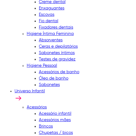
Creme dental
Enxaguantes
Escovas
Fio dental
Fixadores dentais
Higiene Íntima Feminina
Absorventes
Ceras e depilatórios
Sabonetes íntimos
Testes de gravidez
Higiene Pessoal
Acessórios de banho
Óleo de banho
Sabonetes
Universo Infantil
Acessórios
Acessório infantil
Acessórios mães
Brincos
Chupetas / bicos