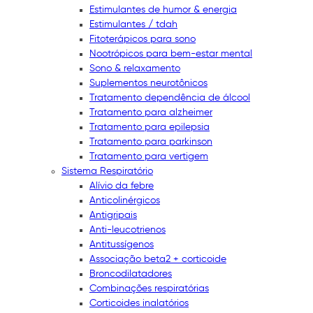
Estimulantes de humor & energia
Estimulantes / tdah
Fitoterápicos para sono
Nootrópicos para bem-estar mental
Sono & relaxamento
Suplementos neurotônicos
Tratamento dependência de álcool
Tratamento para alzheimer
Tratamento para epilepsia
Tratamento para parkinson
Tratamento para vertigem
Sistema Respiratório
Alívio da febre
Anticolinérgicos
Antigripais
Anti-leucotrienos
Antitussígenos
Associação beta2 + corticoide
Broncodilatadores
Combinações respiratórias
Corticoides inalatórios