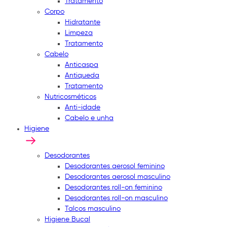
Tratamento
Corpo
Hidratante
Limpeza
Tratamento
Cabelo
Anticaspa
Antiqueda
Tratamento
Nutricosméticos
Anti-idade
Cabelo e unha
Higiene
Desodorantes
Desodorantes aerosol feminino
Desodorantes aerosol masculino
Desodorantes roll-on feminino
Desodorantes roll-on masculino
Talcos masculino
Higiene Bucal