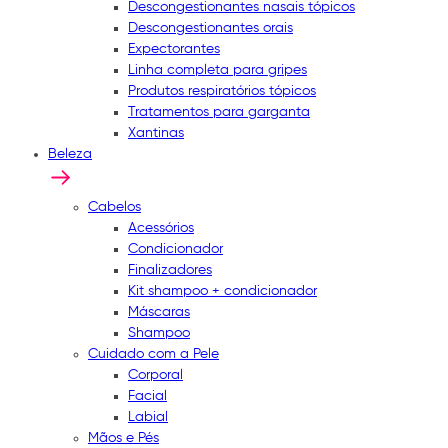
Descongestionantes nasais tópicos
Descongestionantes orais
Expectorantes
Linha completa para gripes
Produtos respiratórios tópicos
Tratamentos para garganta
Xantinas
Beleza
Cabelos
Acessórios
Condicionador
Finalizadores
Kit shampoo + condicionador
Máscaras
Shampoo
Cuidado com a Pele
Corporal
Facial
Labial
Mãos e Pés