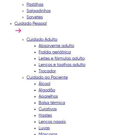
Pastilhas
Salgadinhos
Sorvetes
Cuidado Pessoal
Cuidado Adulto
Absorvente adulto
Fralda geriátrica
Leites e fórmulas adulto
Lenços e toalhas adulto
Trocador
Cuidado ao Paciente
Álcool
Algodão
Aparelhos
Bolsa térmica
Curativos
Hastes
Lenços nasais
Luvas
Máscaras