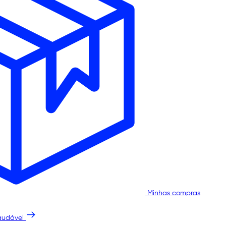
Minhas compras
audável