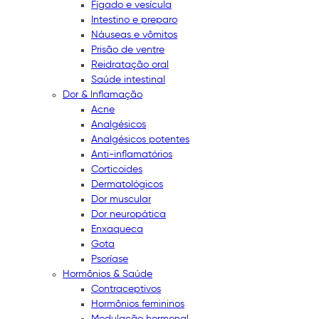
Fígado e vesícula
Intestino e preparo
Náuseas e vômitos
Prisão de ventre
Reidratação oral
Saúde intestinal
Dor & Inflamação
Acne
Analgésicos
Analgésicos potentes
Anti-inflamatórios
Corticoides
Dermatológicos
Dor muscular
Dor neuropática
Enxaqueca
Gota
Psoríase
Hormônios & Saúde
Contraceptivos
Hormônios femininos
Modulação hormonal