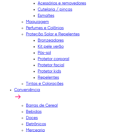
Acessórios e removedores
Cutelaria / pinças
Esmaltes
Maquiagem
Perfumes e Colônias
Proteção Solar e Repelentes
Bronzeadores
Kit pele verão
Pós-sol
Protetor corporal
Protetor facial
Protetor kids
Repelentes
Tintas e Colorações
Conveniência
Barras de Cereal
Bebidas
Doces
Eletrônicos
Mercearia