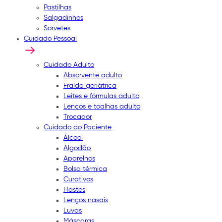
Pastilhas
Salgadinhos
Sorvetes
Cuidado Pessoal
Cuidado Adulto
Absorvente adulto
Fralda geriátrica
Leites e fórmulas adulto
Lenços e toalhas adulto
Trocador
Cuidado ao Paciente
Álcool
Algodão
Aparelhos
Bolsa térmica
Curativos
Hastes
Lenços nasais
Luvas
Máscaras