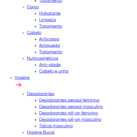
Tratamento
Corpo
Hidratante
Limpeza
Tratamento
Cabelo
Anticaspa
Antiqueda
Tratamento
Nutricosméticos
Anti-idade
Cabelo e unha
Higiene
Desodorantes
Desodorantes aerosol feminino
Desodorantes aerosol masculino
Desodorantes roll-on feminino
Desodorantes roll-on masculino
Talcos masculino
Higiene Bucal