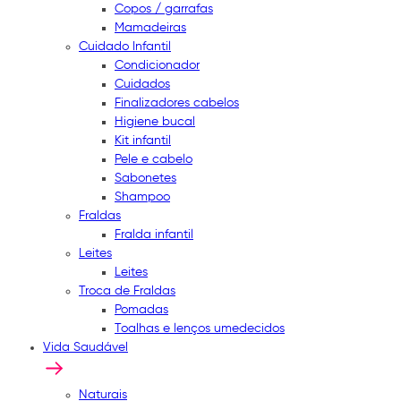
Copos / garrafas
Mamadeiras
Cuidado Infantil
Condicionador
Cuidados
Finalizadores cabelos
Higiene bucal
Kit infantil
Pele e cabelo
Sabonetes
Shampoo
Fraldas
Fralda infantil
Leites
Leites
Troca de Fraldas
Pomadas
Toalhas e lenços umedecidos
Vida Saudável
Naturais