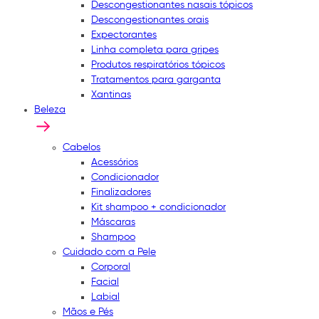
Descongestionantes nasais tópicos
Descongestionantes orais
Expectorantes
Linha completa para gripes
Produtos respiratórios tópicos
Tratamentos para garganta
Xantinas
Beleza
Cabelos
Acessórios
Condicionador
Finalizadores
Kit shampoo + condicionador
Máscaras
Shampoo
Cuidado com a Pele
Corporal
Facial
Labial
Mãos e Pés