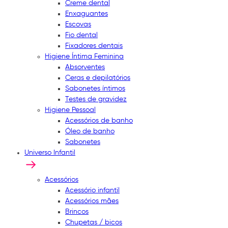
Creme dental
Enxaguantes
Escovas
Fio dental
Fixadores dentais
Higiene Íntima Feminina
Absorventes
Ceras e depilatórios
Sabonetes íntimos
Testes de gravidez
Higiene Pessoal
Acessórios de banho
Óleo de banho
Sabonetes
Universo Infantil
Acessórios
Acessório infantil
Acessórios mães
Brincos
Chupetas / bicos