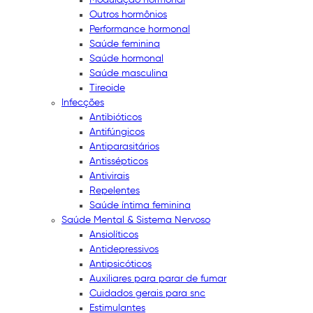
Outros hormônios
Performance hormonal
Saúde feminina
Saúde hormonal
Saúde masculina
Tireoide
Infecções
Antibióticos
Antifúngicos
Antiparasitários
Antissépticos
Antivirais
Repelentes
Saúde íntima feminina
Saúde Mental & Sistema Nervoso
Ansiolíticos
Antidepressivos
Antipsicóticos
Auxiliares para parar de fumar
Cuidados gerais para snc
Estimulantes