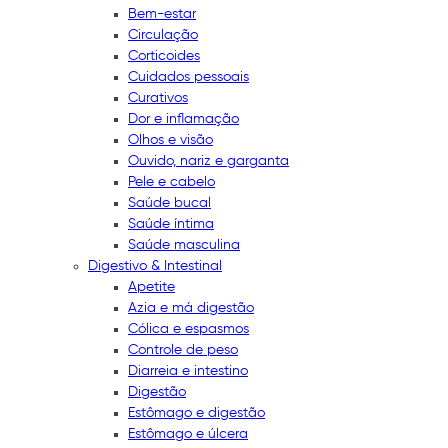
Bem-estar
Circulação
Corticoides
Cuidados pessoais
Curativos
Dor e inflamação
Olhos e visão
Ouvido, nariz e garganta
Pele e cabelo
Saúde bucal
Saúde íntima
Saúde masculina
Digestivo & Intestinal
Apetite
Azia e má digestão
Cólica e espasmos
Controle de peso
Diarreia e intestino
Digestão
Estômago e digestão
Estômago e úlcera