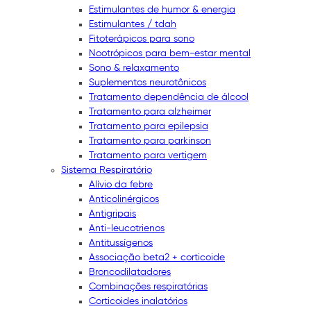
Estimulantes de humor & energia
Estimulantes / tdah
Fitoterápicos para sono
Nootrópicos para bem-estar mental
Sono & relaxamento
Suplementos neurotônicos
Tratamento dependência de álcool
Tratamento para alzheimer
Tratamento para epilepsia
Tratamento para parkinson
Tratamento para vertigem
Sistema Respiratório
Alívio da febre
Anticolinérgicos
Antigripais
Anti-leucotrienos
Antitussígenos
Associação beta2 + corticoide
Broncodilatadores
Combinações respiratórias
Corticoides inalatórios