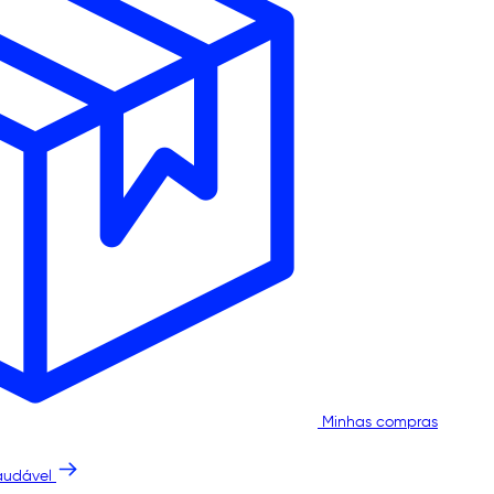
Minhas compras
audável