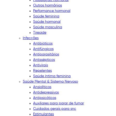
Outros hormônios
Performance hormonal
Saúde feminina
Saúde hormonal
Saúde masculina
Tireoide
Infecções
Antibióticos
Antifúngicos
Antiparasitários
Antissépticos
Antivirais
Repelentes
Saúde íntima feminina
Saúde Mental & Sistema Nervoso
Ansiolíticos
Antidepressivos
Antipsicóticos
Auxiliares para parar de fumar
Cuidados gerais para snc
Estimulantes