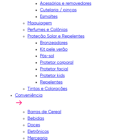
Acessórios e removedores
Cutelaria / pinças
Esmaltes
Maquiagem
Perfumes e Colônias
Proteção Solar e Repelentes
Bronzeadores
Kit pele verão
Pós-sol
Protetor corporal
Protetor facial
Protetor kids
Repelentes
Tintas e Colorações
Conveniência
Barras de Cereal
Bebidas
Doces
Eletrônicos
Mercearia