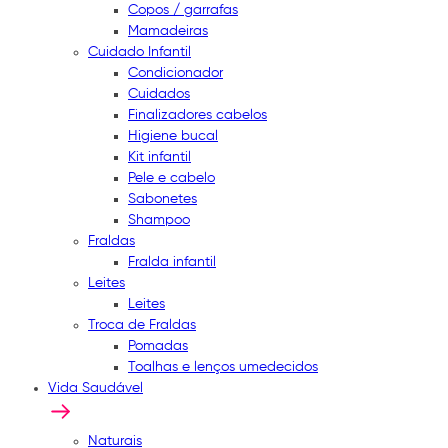
Copos / garrafas
Mamadeiras
Cuidado Infantil
Condicionador
Cuidados
Finalizadores cabelos
Higiene bucal
Kit infantil
Pele e cabelo
Sabonetes
Shampoo
Fraldas
Fralda infantil
Leites
Leites
Troca de Fraldas
Pomadas
Toalhas e lenços umedecidos
Vida Saudável
Naturais