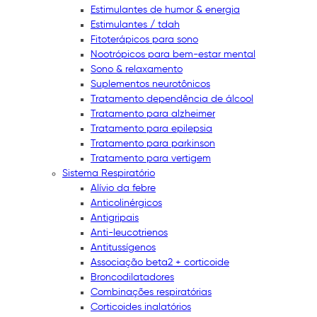
Estimulantes de humor & energia
Estimulantes / tdah
Fitoterápicos para sono
Nootrópicos para bem-estar mental
Sono & relaxamento
Suplementos neurotônicos
Tratamento dependência de álcool
Tratamento para alzheimer
Tratamento para epilepsia
Tratamento para parkinson
Tratamento para vertigem
Sistema Respiratório
Alívio da febre
Anticolinérgicos
Antigripais
Anti-leucotrienos
Antitussígenos
Associação beta2 + corticoide
Broncodilatadores
Combinações respiratórias
Corticoides inalatórios