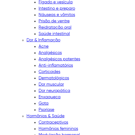
Fígado e vesícula
Intestino e preparo
Náuseas e vômitos
Prisão de ventre
Reidratação oral
Saúde intestinal
Dor & Inflamação
Acne
Analgésicos
Analgésicos potentes
Anti-inflamatórios
Corticoides
Dermatológicos
Dor muscular
Dor neuropática
Enxaqueca
Gota
Psoríase
Hormônios & Saúde
Contraceptivos
Hormônios femininos
Modulação hormonal