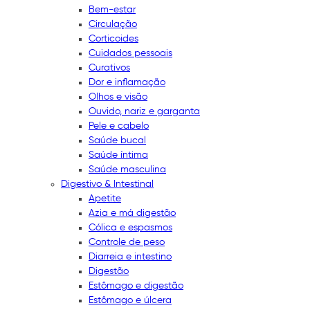
Bem-estar
Circulação
Corticoides
Cuidados pessoais
Curativos
Dor e inflamação
Olhos e visão
Ouvido, nariz e garganta
Pele e cabelo
Saúde bucal
Saúde íntima
Saúde masculina
Digestivo & Intestinal
Apetite
Azia e má digestão
Cólica e espasmos
Controle de peso
Diarreia e intestino
Digestão
Estômago e digestão
Estômago e úlcera