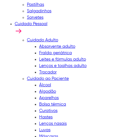
Pastilhas
Salgadinhos
Sorvetes
Cuidado Pessoal
Cuidado Adulto
Absorvente adulto
Fralda geriátrica
Leites e fórmulas adulto
Lenços e toalhas adulto
Trocador
Cuidado ao Paciente
Álcool
Algodão
Aparelhos
Bolsa térmica
Curativos
Hastes
Lenços nasais
Luvas
Máscaras