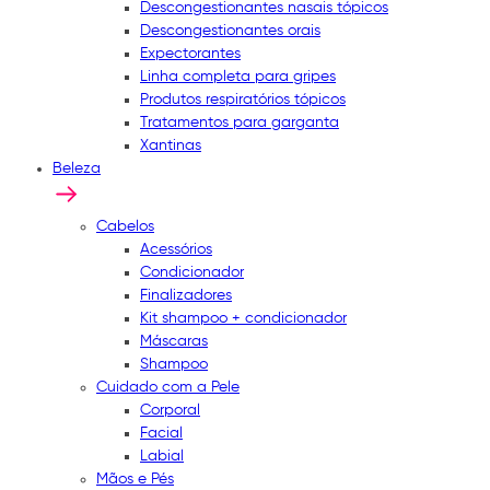
Descongestionantes nasais tópicos
Descongestionantes orais
Expectorantes
Linha completa para gripes
Produtos respiratórios tópicos
Tratamentos para garganta
Xantinas
Beleza
Cabelos
Acessórios
Condicionador
Finalizadores
Kit shampoo + condicionador
Máscaras
Shampoo
Cuidado com a Pele
Corporal
Facial
Labial
Mãos e Pés