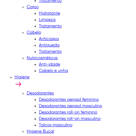
Tratamento
Corpo
Hidratante
Limpeza
Tratamento
Cabelo
Anticaspa
Antiqueda
Tratamento
Nutricosméticos
Anti-idade
Cabelo e unha
Higiene
Desodorantes
Desodorantes aerosol feminino
Desodorantes aerosol masculino
Desodorantes roll-on feminino
Desodorantes roll-on masculino
Talcos masculino
Higiene Bucal