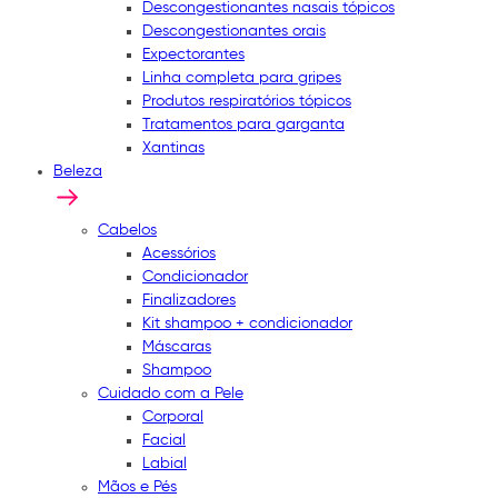
Descongestionantes nasais tópicos
Descongestionantes orais
Expectorantes
Linha completa para gripes
Produtos respiratórios tópicos
Tratamentos para garganta
Xantinas
Beleza
Cabelos
Acessórios
Condicionador
Finalizadores
Kit shampoo + condicionador
Máscaras
Shampoo
Cuidado com a Pele
Corporal
Facial
Labial
Mãos e Pés