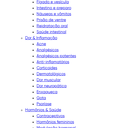
Fígado e vesícula
Intestino e preparo
Náuseas e vômitos
Prisão de ventre
Reidratação oral
Saúde intestinal
Dor & Inflamação
Acne
Analgésicos
Analgésicos potentes
Anti-inflamatórios
Corticoides
Dermatológicos
Dor muscular
Dor neuropática
Enxaqueca
Gota
Psoríase
Hormônios & Saúde
Contraceptivos
Hormônios femininos
Modulação hormonal