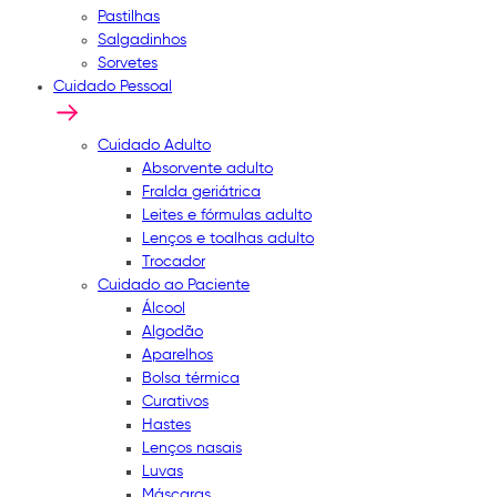
Pastilhas
Salgadinhos
Sorvetes
Cuidado Pessoal
Cuidado Adulto
Absorvente adulto
Fralda geriátrica
Leites e fórmulas adulto
Lenços e toalhas adulto
Trocador
Cuidado ao Paciente
Álcool
Algodão
Aparelhos
Bolsa térmica
Curativos
Hastes
Lenços nasais
Luvas
Máscaras