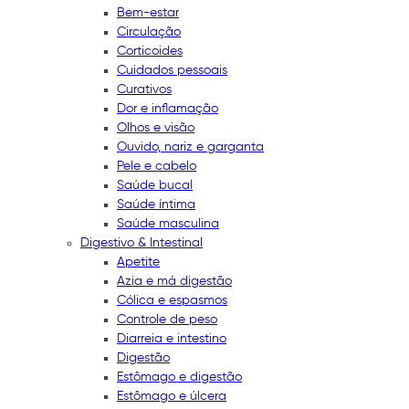
Bem-estar
Circulação
Corticoides
Cuidados pessoais
Curativos
Dor e inflamação
Olhos e visão
Ouvido, nariz e garganta
Pele e cabelo
Saúde bucal
Saúde íntima
Saúde masculina
Digestivo & Intestinal
Apetite
Azia e má digestão
Cólica e espasmos
Controle de peso
Diarreia e intestino
Digestão
Estômago e digestão
Estômago e úlcera