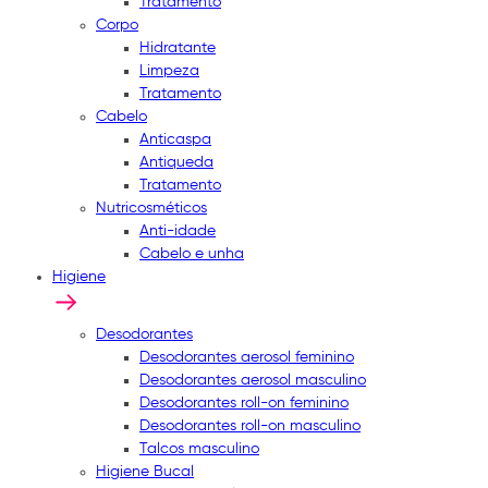
Tratamento
Corpo
Hidratante
Limpeza
Tratamento
Cabelo
Anticaspa
Antiqueda
Tratamento
Nutricosméticos
Anti-idade
Cabelo e unha
Higiene
Desodorantes
Desodorantes aerosol feminino
Desodorantes aerosol masculino
Desodorantes roll-on feminino
Desodorantes roll-on masculino
Talcos masculino
Higiene Bucal