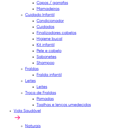
Copos / garrafas
Mamadeiras
Cuidado Infantil
Condicionador
Cuidados
Finalizadores cabelos
Higiene bucal
Kit infantil
Pele e cabelo
Sabonetes
Shampoo
Fraldas
Fralda infantil
Leites
Leites
Troca de Fraldas
Pomadas
Toalhas e lenços umedecidos
Vida Saudável
Naturais