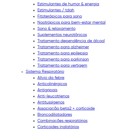
Estimulantes de humor & energia
Estimulantes / tdah
Fitoterápicos para sono
Nootrópicos para bem-estar mental
Sono & relaxamento
Suplementos neurotônicos
Tratamento dependência de álcool
Tratamento para alzheimer
Tratamento para epilepsia
Tratamento para parkinson
Tratamento para vertigem
Sistema Respiratório
Alívio da febre
Anticolinérgicos
Antigripais
Anti-leucotrienos
Antitussígenos
Associação beta2 + corticoide
Broncodilatadores
Combinações respiratórias
Corticoides inalatórios