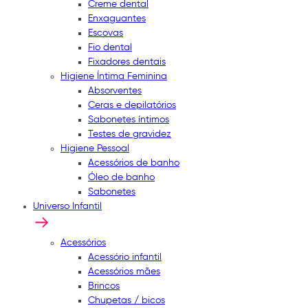
Creme dental
Enxaguantes
Escovas
Fio dental
Fixadores dentais
Higiene Íntima Feminina
Absorventes
Ceras e depilatórios
Sabonetes íntimos
Testes de gravidez
Higiene Pessoal
Acessórios de banho
Óleo de banho
Sabonetes
Universo Infantil
Acessórios
Acessório infantil
Acessórios mães
Brincos
Chupetas / bicos