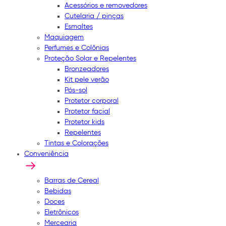
Acessórios e removedores
Cutelaria / pinças
Esmaltes
Maquiagem
Perfumes e Colônias
Proteção Solar e Repelentes
Bronzeadores
Kit pele verão
Pós-sol
Protetor corporal
Protetor facial
Protetor kids
Repelentes
Tintas e Colorações
Conveniência
Barras de Cereal
Bebidas
Doces
Eletrônicos
Mercearia