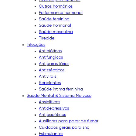
Outros hormônios
Performance hormonal
Saúde feminina
Saúde hormonal
Saúde masculina
Tireoide
Infecções
Antibióticos
Antifúngicos
Antiparasitários
Antissépticos
Antivirais
Repelentes
Saúde íntima feminina
Saúde Mental & Sistema Nervoso
Ansiolíticos
Antidepressivos
Antipsicóticos
Auxiliares para parar de fumar
Cuidados gerais para snc
Estimulantes