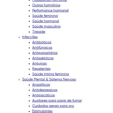
Outros hormônios
Performance hormonal
Saúde feminina
Saúde hormonal
Saúde masculina
Tireoide
Infecções
Antibióticos
Antifúngicos
Antiparasitários
Antissépticos
Antivirais
Repelentes
Saúde íntima feminina
Saúde Mental & Sistema Nervoso
Ansiolíticos
Antidepressivos
Antipsicóticos
Auxiliares para parar de fumar
Cuidados gerais para snc
Estimulantes