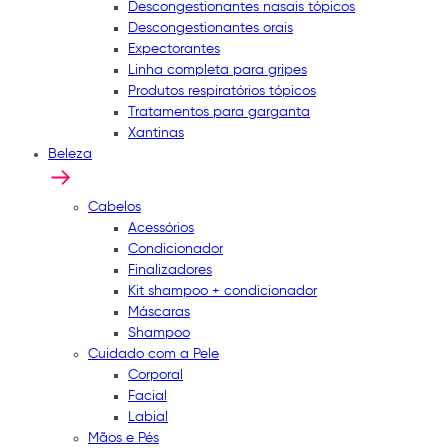
Descongestionantes nasais tópicos
Descongestionantes orais
Expectorantes
Linha completa para gripes
Produtos respiratórios tópicos
Tratamentos para garganta
Xantinas
Beleza
Cabelos
Acessórios
Condicionador
Finalizadores
Kit shampoo + condicionador
Máscaras
Shampoo
Cuidado com a Pele
Corporal
Facial
Labial
Mãos e Pés