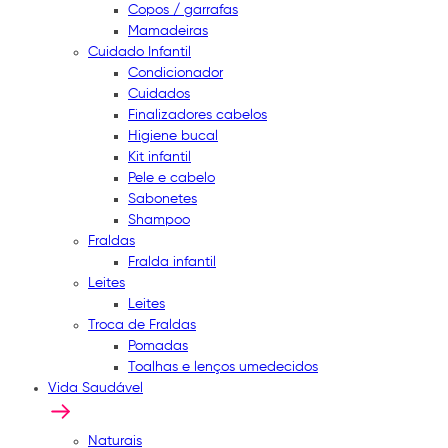
Copos / garrafas
Mamadeiras
Cuidado Infantil
Condicionador
Cuidados
Finalizadores cabelos
Higiene bucal
Kit infantil
Pele e cabelo
Sabonetes
Shampoo
Fraldas
Fralda infantil
Leites
Leites
Troca de Fraldas
Pomadas
Toalhas e lenços umedecidos
Vida Saudável
Naturais