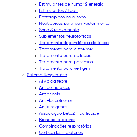
Estimulantes de humor & energia
Estimulantes / tdah
Fitoterápicos para sono
Nootrópicos para bem-estar mental
Sono & relaxamento
Suplementos neurotônicos
Tratamento dependência de álcool
Tratamento para alzheimer
Tratamento para epilepsia
Tratamento para parkinson
Tratamento para vertigem
Sistema Respiratório
Alívio da febre
Anticolinérgicos
Antigripais
Anti-leucotrienos
Antitussígenos
Associação beta2 + corticoide
Broncodilatadores
Combinações respiratórias
Corticoides inalatórios