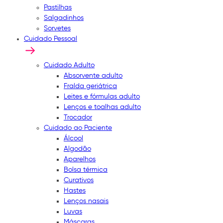
Pastilhas
Salgadinhos
Sorvetes
Cuidado Pessoal
Cuidado Adulto
Absorvente adulto
Fralda geriátrica
Leites e fórmulas adulto
Lenços e toalhas adulto
Trocador
Cuidado ao Paciente
Álcool
Algodão
Aparelhos
Bolsa térmica
Curativos
Hastes
Lenços nasais
Luvas
Máscaras