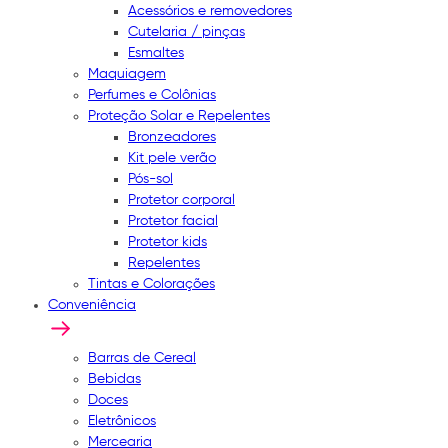
Acessórios e removedores
Cutelaria / pinças
Esmaltes
Maquiagem
Perfumes e Colônias
Proteção Solar e Repelentes
Bronzeadores
Kit pele verão
Pós-sol
Protetor corporal
Protetor facial
Protetor kids
Repelentes
Tintas e Colorações
Conveniência
Barras de Cereal
Bebidas
Doces
Eletrônicos
Mercearia