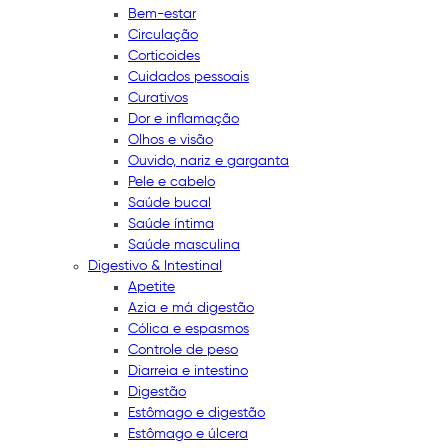
Bem-estar
Circulação
Corticoides
Cuidados pessoais
Curativos
Dor e inflamação
Olhos e visão
Ouvido, nariz e garganta
Pele e cabelo
Saúde bucal
Saúde íntima
Saúde masculina
Digestivo & Intestinal
Apetite
Azia e má digestão
Cólica e espasmos
Controle de peso
Diarreia e intestino
Digestão
Estômago e digestão
Estômago e úlcera