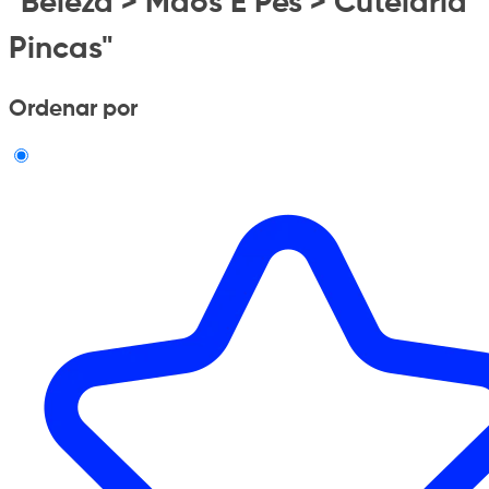
"Beleza > Maos E Pes > Cutelaria
Pincas"
Ordenar por