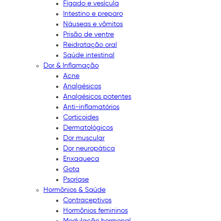
Fígado e vesícula
Intestino e preparo
Náuseas e vômitos
Prisão de ventre
Reidratação oral
Saúde intestinal
Dor & Inflamação
Acne
Analgésicos
Analgésicos potentes
Anti-inflamatórios
Corticoides
Dermatológicos
Dor muscular
Dor neuropática
Enxaqueca
Gota
Psoríase
Hormônios & Saúde
Contraceptivos
Hormônios femininos
Modulação hormonal