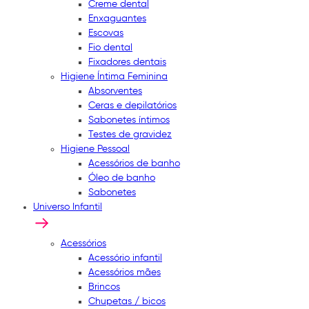
Creme dental
Enxaguantes
Escovas
Fio dental
Fixadores dentais
Higiene Íntima Feminina
Absorventes
Ceras e depilatórios
Sabonetes íntimos
Testes de gravidez
Higiene Pessoal
Acessórios de banho
Óleo de banho
Sabonetes
Universo Infantil
Acessórios
Acessório infantil
Acessórios mães
Brincos
Chupetas / bicos