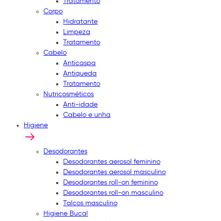
Tratamento
Corpo
Hidratante
Limpeza
Tratamento
Cabelo
Anticaspa
Antiqueda
Tratamento
Nutricosméticos
Anti-idade
Cabelo e unha
Higiene
Desodorantes
Desodorantes aerosol feminino
Desodorantes aerosol masculino
Desodorantes roll-on feminino
Desodorantes roll-on masculino
Talcos masculino
Higiene Bucal