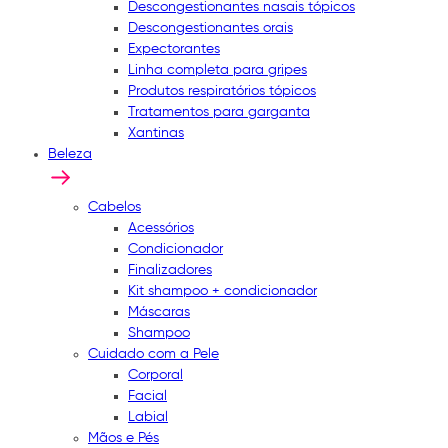
Descongestionantes nasais tópicos
Descongestionantes orais
Expectorantes
Linha completa para gripes
Produtos respiratórios tópicos
Tratamentos para garganta
Xantinas
Beleza
Cabelos
Acessórios
Condicionador
Finalizadores
Kit shampoo + condicionador
Máscaras
Shampoo
Cuidado com a Pele
Corporal
Facial
Labial
Mãos e Pés