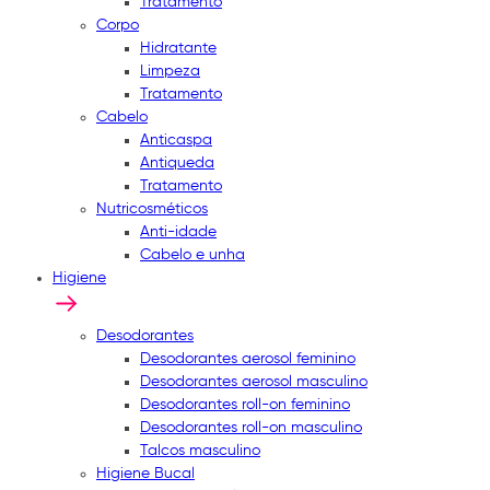
Tratamento
Corpo
Hidratante
Limpeza
Tratamento
Cabelo
Anticaspa
Antiqueda
Tratamento
Nutricosméticos
Anti-idade
Cabelo e unha
Higiene
Desodorantes
Desodorantes aerosol feminino
Desodorantes aerosol masculino
Desodorantes roll-on feminino
Desodorantes roll-on masculino
Talcos masculino
Higiene Bucal