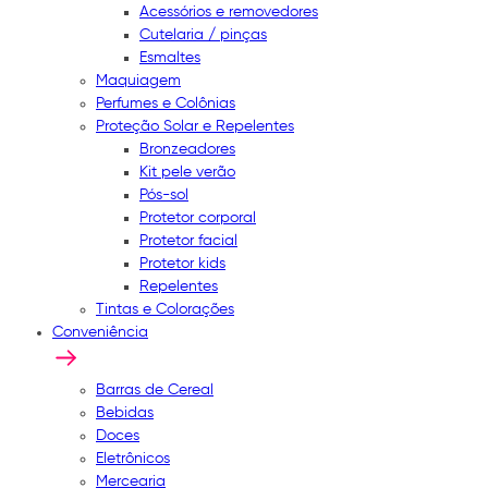
Acessórios e removedores
Cutelaria / pinças
Esmaltes
Maquiagem
Perfumes e Colônias
Proteção Solar e Repelentes
Bronzeadores
Kit pele verão
Pós-sol
Protetor corporal
Protetor facial
Protetor kids
Repelentes
Tintas e Colorações
Conveniência
Barras de Cereal
Bebidas
Doces
Eletrônicos
Mercearia