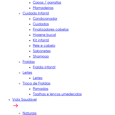
Copos / garrafas
Mamadeiras
Cuidado Infantil
Condicionador
Cuidados
Finalizadores cabelos
Higiene bucal
Kit infantil
Pele e cabelo
Sabonetes
Shampoo
Fraldas
Fralda infantil
Leites
Leites
Troca de Fraldas
Pomadas
Toalhas e lenços umedecidos
Vida Saudável
Naturais