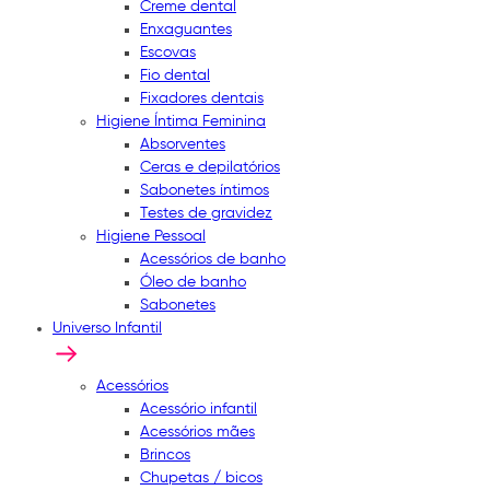
Creme dental
Enxaguantes
Escovas
Fio dental
Fixadores dentais
Higiene Íntima Feminina
Absorventes
Ceras e depilatórios
Sabonetes íntimos
Testes de gravidez
Higiene Pessoal
Acessórios de banho
Óleo de banho
Sabonetes
Universo Infantil
Acessórios
Acessório infantil
Acessórios mães
Brincos
Chupetas / bicos