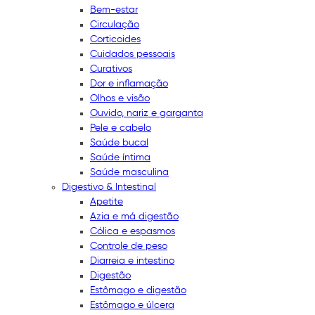
Bem-estar
Circulação
Corticoides
Cuidados pessoais
Curativos
Dor e inflamação
Olhos e visão
Ouvido, nariz e garganta
Pele e cabelo
Saúde bucal
Saúde íntima
Saúde masculina
Digestivo & Intestinal
Apetite
Azia e má digestão
Cólica e espasmos
Controle de peso
Diarreia e intestino
Digestão
Estômago e digestão
Estômago e úlcera