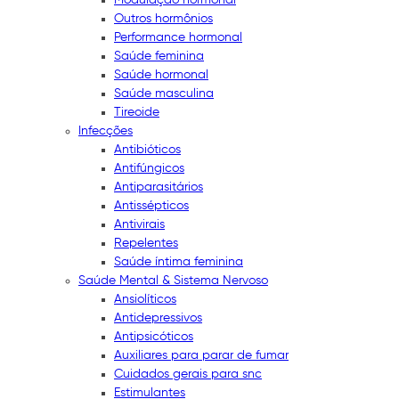
Outros hormônios
Performance hormonal
Saúde feminina
Saúde hormonal
Saúde masculina
Tireoide
Infecções
Antibióticos
Antifúngicos
Antiparasitários
Antissépticos
Antivirais
Repelentes
Saúde íntima feminina
Saúde Mental & Sistema Nervoso
Ansiolíticos
Antidepressivos
Antipsicóticos
Auxiliares para parar de fumar
Cuidados gerais para snc
Estimulantes