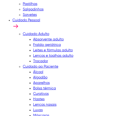
Pastilhas
Salgadinhos
Sorvetes
Cuidado Pessoal
Cuidado Adulto
Absorvente adulto
Fralda geriátrica
Leites e fórmulas adulto
Lenços e toalhas adulto
Trocador
Cuidado ao Paciente
Álcool
Algodão
Aparelhos
Bolsa térmica
Curativos
Hastes
Lenços nasais
Luvas
Máscaras