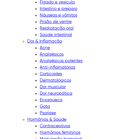
Fígado e vesícula
Intestino e preparo
Náuseas e vômitos
Prisão de ventre
Reidratação oral
Saúde intestinal
Dor & Inflamação
Acne
Analgésicos
Analgésicos potentes
Anti-inflamatórios
Corticoides
Dermatológicos
Dor muscular
Dor neuropática
Enxaqueca
Gota
Psoríase
Hormônios & Saúde
Contraceptivos
Hormônios femininos
Modulação hormonal