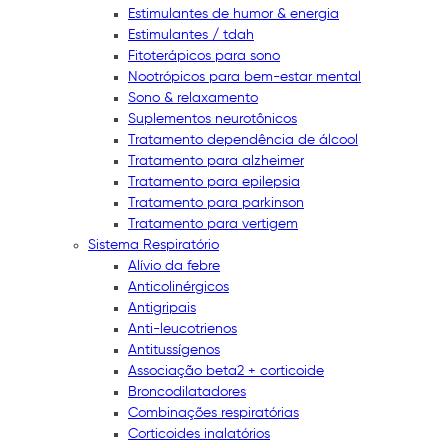
Estimulantes de humor & energia
Estimulantes / tdah
Fitoterápicos para sono
Nootrópicos para bem-estar mental
Sono & relaxamento
Suplementos neurotônicos
Tratamento dependência de álcool
Tratamento para alzheimer
Tratamento para epilepsia
Tratamento para parkinson
Tratamento para vertigem
Sistema Respiratório
Alívio da febre
Anticolinérgicos
Antigripais
Anti-leucotrienos
Antitussígenos
Associação beta2 + corticoide
Broncodilatadores
Combinações respiratórias
Corticoides inalatórios