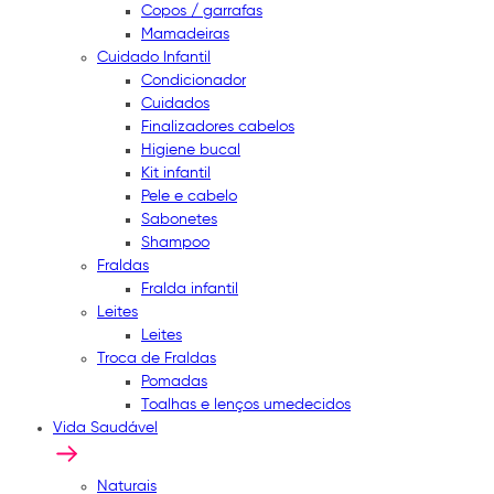
Copos / garrafas
Mamadeiras
Cuidado Infantil
Condicionador
Cuidados
Finalizadores cabelos
Higiene bucal
Kit infantil
Pele e cabelo
Sabonetes
Shampoo
Fraldas
Fralda infantil
Leites
Leites
Troca de Fraldas
Pomadas
Toalhas e lenços umedecidos
Vida Saudável
Naturais