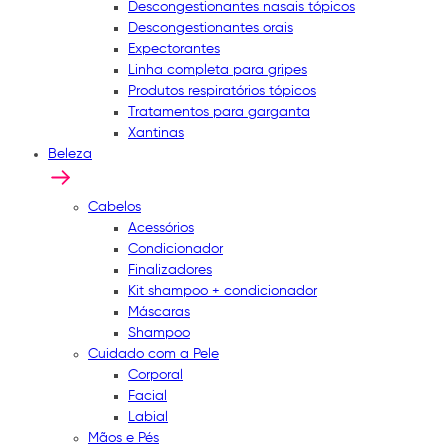
Descongestionantes nasais tópicos
Descongestionantes orais
Expectorantes
Linha completa para gripes
Produtos respiratórios tópicos
Tratamentos para garganta
Xantinas
Beleza
Cabelos
Acessórios
Condicionador
Finalizadores
Kit shampoo + condicionador
Máscaras
Shampoo
Cuidado com a Pele
Corporal
Facial
Labial
Mãos e Pés