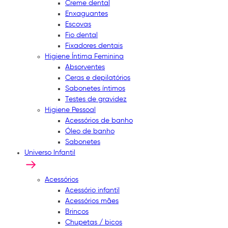
Creme dental
Enxaguantes
Escovas
Fio dental
Fixadores dentais
Higiene Íntima Feminina
Absorventes
Ceras e depilatórios
Sabonetes íntimos
Testes de gravidez
Higiene Pessoal
Acessórios de banho
Óleo de banho
Sabonetes
Universo Infantil
Acessórios
Acessório infantil
Acessórios mães
Brincos
Chupetas / bicos