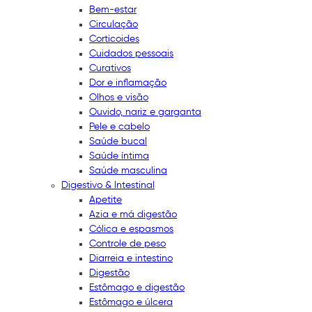
Bem-estar
Circulação
Corticoides
Cuidados pessoais
Curativos
Dor e inflamação
Olhos e visão
Ouvido, nariz e garganta
Pele e cabelo
Saúde bucal
Saúde íntima
Saúde masculina
Digestivo & Intestinal
Apetite
Azia e má digestão
Cólica e espasmos
Controle de peso
Diarreia e intestino
Digestão
Estômago e digestão
Estômago e úlcera