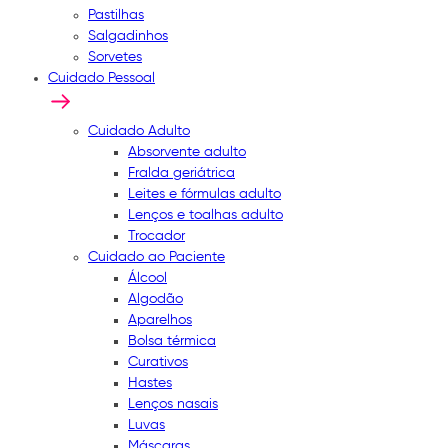
Pastilhas
Salgadinhos
Sorvetes
Cuidado Pessoal
Cuidado Adulto
Absorvente adulto
Fralda geriátrica
Leites e fórmulas adulto
Lenços e toalhas adulto
Trocador
Cuidado ao Paciente
Álcool
Algodão
Aparelhos
Bolsa térmica
Curativos
Hastes
Lenços nasais
Luvas
Máscaras