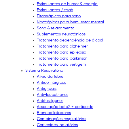
Estimulantes de humor & energia
Estimulantes / tdah
Fitoterápicos para sono
Nootrópicos para bem-estar mental
Sono & relaxamento
Suplementos neurotônicos
Tratamento dependência de álcool
Tratamento para alzheimer
Tratamento para epilepsia
Tratamento para parkinson
Tratamento para vertigem
Sistema Respiratório
Alívio da febre
Anticolinérgicos
Antigripais
Anti-leucotrienos
Antitussígenos
Associação beta2 + corticoide
Broncodilatadores
Combinações respiratórias
Corticoides inalatórios