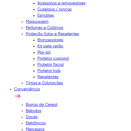
Acessórios e removedores
Cutelaria / pinças
Esmaltes
Maquiagem
Perfumes e Colônias
Proteção Solar e Repelentes
Bronzeadores
Kit pele verão
Pós-sol
Protetor corporal
Protetor facial
Protetor kids
Repelentes
Tintas e Colorações
Conveniência
Barras de Cereal
Bebidas
Doces
Eletrônicos
Mercearia