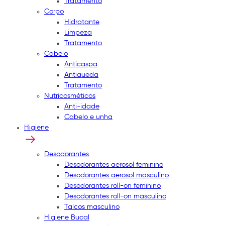
Tratamento
Corpo
Hidratante
Limpeza
Tratamento
Cabelo
Anticaspa
Antiqueda
Tratamento
Nutricosméticos
Anti-idade
Cabelo e unha
Higiene
Desodorantes
Desodorantes aerosol feminino
Desodorantes aerosol masculino
Desodorantes roll-on feminino
Desodorantes roll-on masculino
Talcos masculino
Higiene Bucal