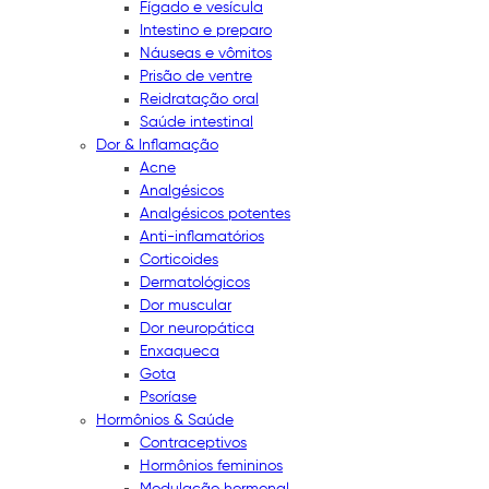
Fígado e vesícula
Intestino e preparo
Náuseas e vômitos
Prisão de ventre
Reidratação oral
Saúde intestinal
Dor & Inflamação
Acne
Analgésicos
Analgésicos potentes
Anti-inflamatórios
Corticoides
Dermatológicos
Dor muscular
Dor neuropática
Enxaqueca
Gota
Psoríase
Hormônios & Saúde
Contraceptivos
Hormônios femininos
Modulação hormonal