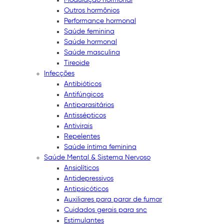
Outros hormônios
Performance hormonal
Saúde feminina
Saúde hormonal
Saúde masculina
Tireoide
Infecções
Antibióticos
Antifúngicos
Antiparasitários
Antissépticos
Antivirais
Repelentes
Saúde íntima feminina
Saúde Mental & Sistema Nervoso
Ansiolíticos
Antidepressivos
Antipsicóticos
Auxiliares para parar de fumar
Cuidados gerais para snc
Estimulantes