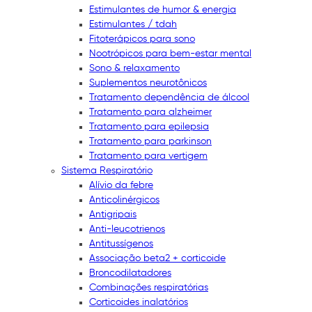
Estimulantes de humor & energia
Estimulantes / tdah
Fitoterápicos para sono
Nootrópicos para bem-estar mental
Sono & relaxamento
Suplementos neurotônicos
Tratamento dependência de álcool
Tratamento para alzheimer
Tratamento para epilepsia
Tratamento para parkinson
Tratamento para vertigem
Sistema Respiratório
Alívio da febre
Anticolinérgicos
Antigripais
Anti-leucotrienos
Antitussígenos
Associação beta2 + corticoide
Broncodilatadores
Combinações respiratórias
Corticoides inalatórios