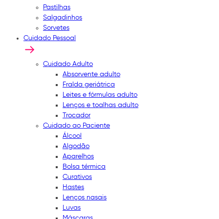
Pastilhas
Salgadinhos
Sorvetes
Cuidado Pessoal
Cuidado Adulto
Absorvente adulto
Fralda geriátrica
Leites e fórmulas adulto
Lenços e toalhas adulto
Trocador
Cuidado ao Paciente
Álcool
Algodão
Aparelhos
Bolsa térmica
Curativos
Hastes
Lenços nasais
Luvas
Máscaras