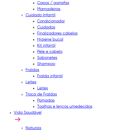
Copos / garrafas
Mamadeiras
Cuidado Infantil
Condicionador
Cuidados
Finalizadores cabelos
Higiene bucal
Kit infantil
Pele e cabelo
Sabonetes
Shampoo
Fraldas
Fralda infantil
Leites
Leites
Troca de Fraldas
Pomadas
Toalhas e lenços umedecidos
Vida Saudável
Naturais