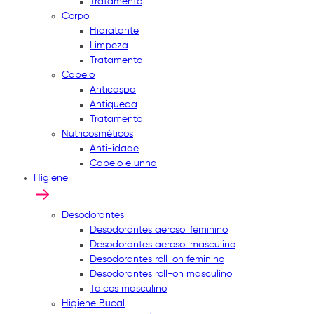
Tratamento
Corpo
Hidratante
Limpeza
Tratamento
Cabelo
Anticaspa
Antiqueda
Tratamento
Nutricosméticos
Anti-idade
Cabelo e unha
Higiene
Desodorantes
Desodorantes aerosol feminino
Desodorantes aerosol masculino
Desodorantes roll-on feminino
Desodorantes roll-on masculino
Talcos masculino
Higiene Bucal