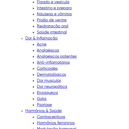
Fígado e vesícula
Intestino e preparo
Náuseas e vômitos
Prisão de ventre
Reidratação oral
Saúde intestinal
Dor & Inflamação
Acne
Analgésicos
Analgésicos potentes
Anti-inflamatórios
Corticoides
Dermatológicos
Dor muscular
Dor neuropática
Enxaqueca
Gota
Psoríase
Hormônios & Saúde
Contraceptivos
Hormônios femininos
Modulação hormonal