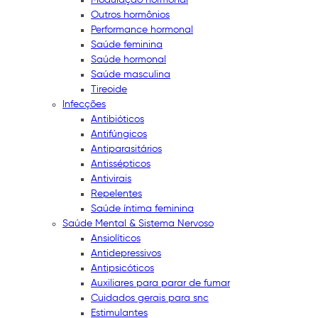
Outros hormônios
Performance hormonal
Saúde feminina
Saúde hormonal
Saúde masculina
Tireoide
Infecções
Antibióticos
Antifúngicos
Antiparasitários
Antissépticos
Antivirais
Repelentes
Saúde íntima feminina
Saúde Mental & Sistema Nervoso
Ansiolíticos
Antidepressivos
Antipsicóticos
Auxiliares para parar de fumar
Cuidados gerais para snc
Estimulantes