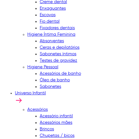
Creme dental
Enxaguantes
Escovas
Fio dental
Fixadores dentais
Higiene Íntima Feminina
Absorventes
Ceras e depilatórios
Sabonetes íntimos
Testes de gravidez
Higiene Pessoal
Acessórios de banho
Óleo de banho
Sabonetes
Universo Infantil
Acessórios
Acessório infantil
Acessórios mães
Brincos
Chupetas / bicos