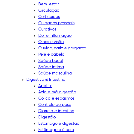
Bem-estar
Circulação
Corticoides
Cuidados pessoais
Curativos
Dor e inflamação
Olhos e visão
Ouvido, nariz e garganta
Pele e cabelo
Saúde bucal
Saúde íntima
Saúde masculina
Digestivo & Intestinal
Apetite
Azia e má digestão
Cólica e espasmos
Controle de peso
Diarreia e intestino
Digestão
Estômago e digestão
Estômago e úlcera