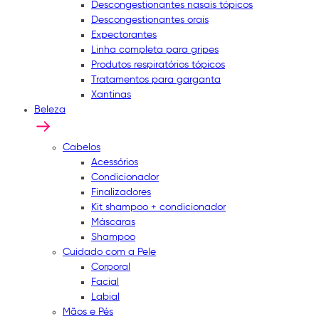
Descongestionantes nasais tópicos
Descongestionantes orais
Expectorantes
Linha completa para gripes
Produtos respiratórios tópicos
Tratamentos para garganta
Xantinas
Beleza
Cabelos
Acessórios
Condicionador
Finalizadores
Kit shampoo + condicionador
Máscaras
Shampoo
Cuidado com a Pele
Corporal
Facial
Labial
Mãos e Pés