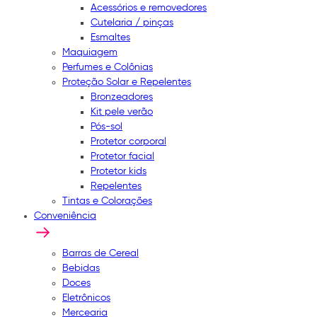
Acessórios e removedores
Cutelaria / pinças
Esmaltes
Maquiagem
Perfumes e Colônias
Proteção Solar e Repelentes
Bronzeadores
Kit pele verão
Pós-sol
Protetor corporal
Protetor facial
Protetor kids
Repelentes
Tintas e Colorações
Conveniência
Barras de Cereal
Bebidas
Doces
Eletrônicos
Mercearia