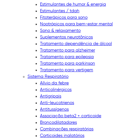
Estimulantes de humor & energia
Estimulantes / tdah
Fitoterápicos para sono
Nootrópicos para bem-estar mental
Sono & relaxamento
Suplementos neurotônicos
Tratamento dependência de álcool
Tratamento para alzheimer
Tratamento para epilepsia
Tratamento para parkinson
Tratamento para vertigem
Sistema Respiratório
Alívio da febre
Anticolinérgicos
Antigripais
Anti-leucotrienos
Antitussígenos
Associação beta2 + corticoide
Broncodilatadores
Combinações respiratórias
Corticoides inalatórios