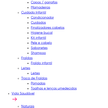
Copos / garrafas
Mamadeiras
Cuidado Infantil
Condicionador
Cuidados
Finalizadores cabelos
Higiene bucal
Kit infantil
Pele e cabelo
Sabonetes
Shampoo
Fraldas
Fralda infantil
Leites
Leites
Troca de Fraldas
Pomadas
Toalhas e lenços umedecidos
Vida Saudável
Naturais