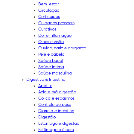
Bem-estar
Circulação
Corticoides
Cuidados pessoais
Curativos
Dor e inflamação
Olhos e visão
Ouvido, nariz e garganta
Pele e cabelo
Saúde bucal
Saúde íntima
Saúde masculina
Digestivo & Intestinal
Apetite
Azia e má digestão
Cólica e espasmos
Controle de peso
Diarreia e intestino
Digestão
Estômago e digestão
Estômago e úlcera