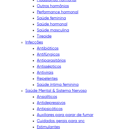
Outros hormônios
Performance hormonal
Saúde feminina
Saúde hormonal
Saúde masculina
Tireoide
Infecções
Antibióticos
Antifúngicos
Antiparasitários
Antissépticos
Antivirais
Repelentes
Saúde íntima feminina
Saúde Mental & Sistema Nervoso
Ansiolíticos
Antidepressivos
Antipsicóticos
Auxiliares para parar de fumar
Cuidados gerais para snc
Estimulantes