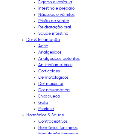
Fígado e vesícula
Intestino e preparo
Náuseas e vômitos
Prisão de ventre
Reidratação oral
Saúde intestinal
Dor & Inflamação
Acne
Analgésicos
Analgésicos potentes
Anti-inflamatórios
Corticoides
Dermatológicos
Dor muscular
Dor neuropática
Enxaqueca
Gota
Psoríase
Hormônios & Saúde
Contraceptivos
Hormônios femininos
Modulação hormonal