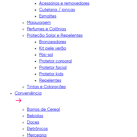
Acessórios e removedores
Cutelaria / pinças
Esmaltes
Maquiagem
Perfumes e Colônias
Proteção Solar e Repelentes
Bronzeadores
Kit pele verão
Pós-sol
Protetor corporal
Protetor facial
Protetor kids
Repelentes
Tintas e Colorações
Conveniência
Barras de Cereal
Bebidas
Doces
Eletrônicos
Mercearia