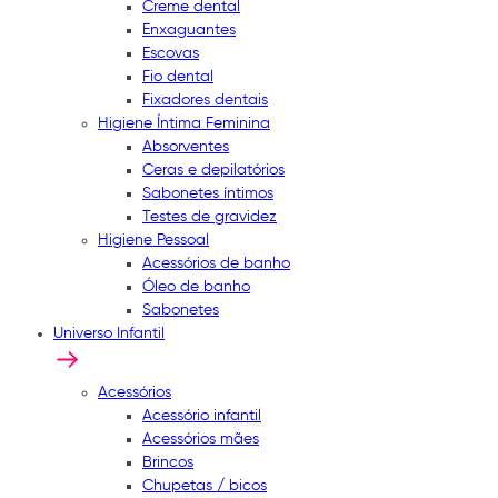
Creme dental
Enxaguantes
Escovas
Fio dental
Fixadores dentais
Higiene Íntima Feminina
Absorventes
Ceras e depilatórios
Sabonetes íntimos
Testes de gravidez
Higiene Pessoal
Acessórios de banho
Óleo de banho
Sabonetes
Universo Infantil
Acessórios
Acessório infantil
Acessórios mães
Brincos
Chupetas / bicos