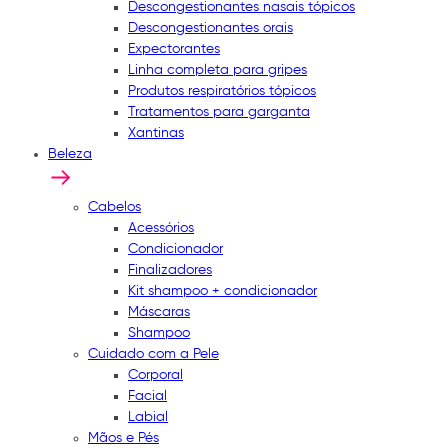
Descongestionantes nasais tópicos
Descongestionantes orais
Expectorantes
Linha completa para gripes
Produtos respiratórios tópicos
Tratamentos para garganta
Xantinas
Beleza
Cabelos
Acessórios
Condicionador
Finalizadores
Kit shampoo + condicionador
Máscaras
Shampoo
Cuidado com a Pele
Corporal
Facial
Labial
Mãos e Pés