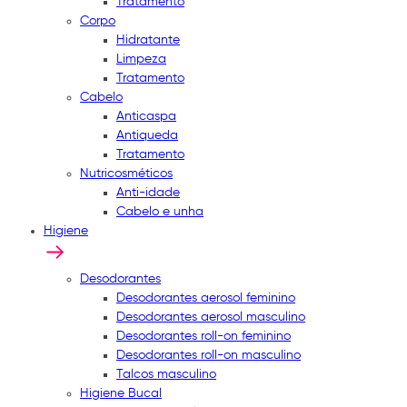
Tratamento
Corpo
Hidratante
Limpeza
Tratamento
Cabelo
Anticaspa
Antiqueda
Tratamento
Nutricosméticos
Anti-idade
Cabelo e unha
Higiene
Desodorantes
Desodorantes aerosol feminino
Desodorantes aerosol masculino
Desodorantes roll-on feminino
Desodorantes roll-on masculino
Talcos masculino
Higiene Bucal