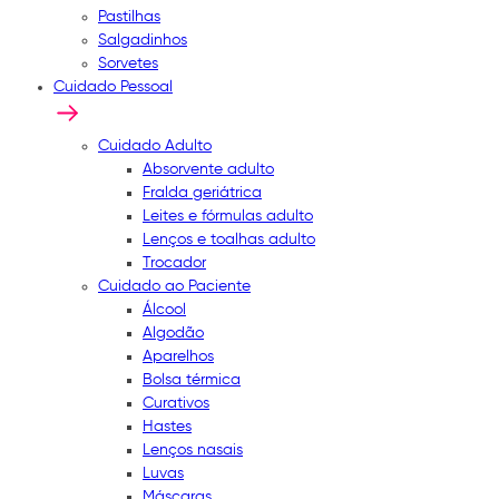
Pastilhas
Salgadinhos
Sorvetes
Cuidado Pessoal
Cuidado Adulto
Absorvente adulto
Fralda geriátrica
Leites e fórmulas adulto
Lenços e toalhas adulto
Trocador
Cuidado ao Paciente
Álcool
Algodão
Aparelhos
Bolsa térmica
Curativos
Hastes
Lenços nasais
Luvas
Máscaras