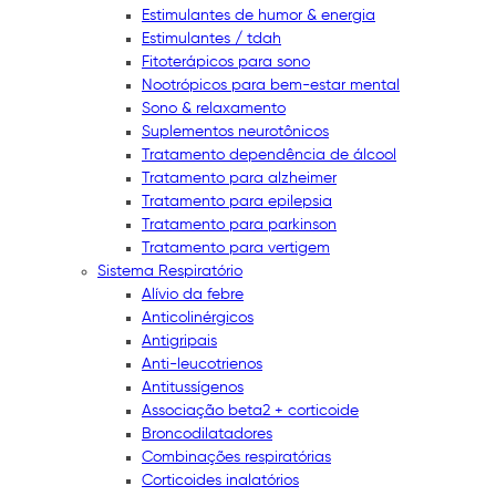
Estimulantes de humor & energia
Estimulantes / tdah
Fitoterápicos para sono
Nootrópicos para bem-estar mental
Sono & relaxamento
Suplementos neurotônicos
Tratamento dependência de álcool
Tratamento para alzheimer
Tratamento para epilepsia
Tratamento para parkinson
Tratamento para vertigem
Sistema Respiratório
Alívio da febre
Anticolinérgicos
Antigripais
Anti-leucotrienos
Antitussígenos
Associação beta2 + corticoide
Broncodilatadores
Combinações respiratórias
Corticoides inalatórios