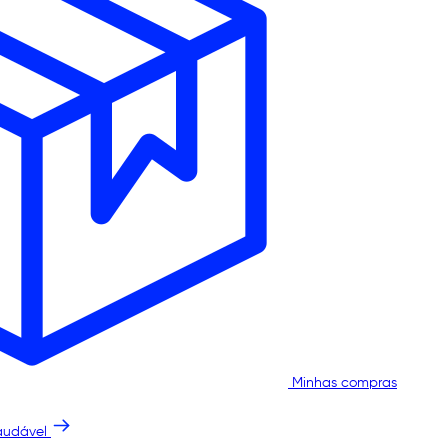
Minhas compras
audável