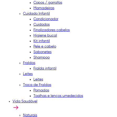
Copos / garrafas
Mamadeiras
Cuidado Infantil
Condicionador
Cuidados
Finalizadores cabelos
Higiene bucal
Kit infantil
Pele e cabelo
Sabonetes
Shampoo
Fraldas
Fralda infantil
Leites
Leites
Troca de Fraldas
Pomadas
Toalhas e lenços umedecidos
Vida Saudável
Naturais