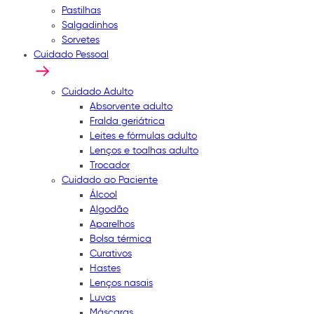
Pastilhas
Salgadinhos
Sorvetes
Cuidado Pessoal
Cuidado Adulto
Absorvente adulto
Fralda geriátrica
Leites e fórmulas adulto
Lenços e toalhas adulto
Trocador
Cuidado ao Paciente
Álcool
Algodão
Aparelhos
Bolsa térmica
Curativos
Hastes
Lenços nasais
Luvas
Máscaras