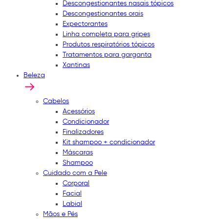
Descongestionantes nasais tópicos
Descongestionantes orais
Expectorantes
Linha completa para gripes
Produtos respiratórios tópicos
Tratamentos para garganta
Xantinas
Beleza
Cabelos
Acessórios
Condicionador
Finalizadores
Kit shampoo + condicionador
Máscaras
Shampoo
Cuidado com a Pele
Corporal
Facial
Labial
Mãos e Pés