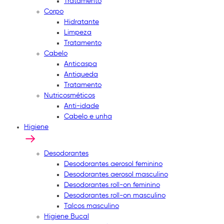
Tratamento
Corpo
Hidratante
Limpeza
Tratamento
Cabelo
Anticaspa
Antiqueda
Tratamento
Nutricosméticos
Anti-idade
Cabelo e unha
Higiene
Desodorantes
Desodorantes aerosol feminino
Desodorantes aerosol masculino
Desodorantes roll-on feminino
Desodorantes roll-on masculino
Talcos masculino
Higiene Bucal