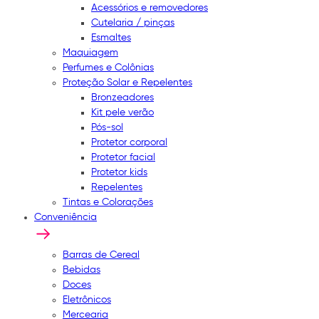
Acessórios e removedores
Cutelaria / pinças
Esmaltes
Maquiagem
Perfumes e Colônias
Proteção Solar e Repelentes
Bronzeadores
Kit pele verão
Pós-sol
Protetor corporal
Protetor facial
Protetor kids
Repelentes
Tintas e Colorações
Conveniência
Barras de Cereal
Bebidas
Doces
Eletrônicos
Mercearia