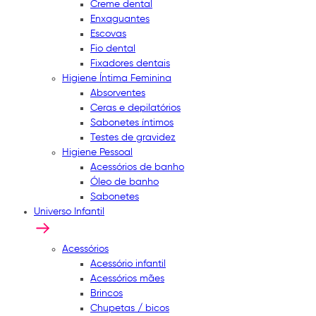
Creme dental
Enxaguantes
Escovas
Fio dental
Fixadores dentais
Higiene Íntima Feminina
Absorventes
Ceras e depilatórios
Sabonetes íntimos
Testes de gravidez
Higiene Pessoal
Acessórios de banho
Óleo de banho
Sabonetes
Universo Infantil
Acessórios
Acessório infantil
Acessórios mães
Brincos
Chupetas / bicos