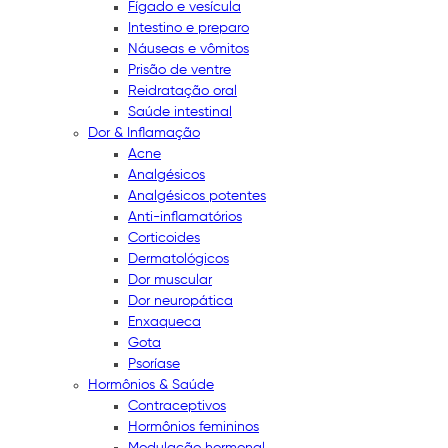
Fígado e vesícula
Intestino e preparo
Náuseas e vômitos
Prisão de ventre
Reidratação oral
Saúde intestinal
Dor & Inflamação
Acne
Analgésicos
Analgésicos potentes
Anti-inflamatórios
Corticoides
Dermatológicos
Dor muscular
Dor neuropática
Enxaqueca
Gota
Psoríase
Hormônios & Saúde
Contraceptivos
Hormônios femininos
Modulação hormonal