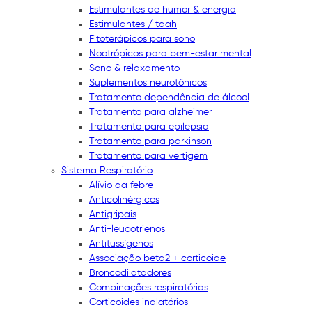
Estimulantes de humor & energia
Estimulantes / tdah
Fitoterápicos para sono
Nootrópicos para bem-estar mental
Sono & relaxamento
Suplementos neurotônicos
Tratamento dependência de álcool
Tratamento para alzheimer
Tratamento para epilepsia
Tratamento para parkinson
Tratamento para vertigem
Sistema Respiratório
Alívio da febre
Anticolinérgicos
Antigripais
Anti-leucotrienos
Antitussígenos
Associação beta2 + corticoide
Broncodilatadores
Combinações respiratórias
Corticoides inalatórios