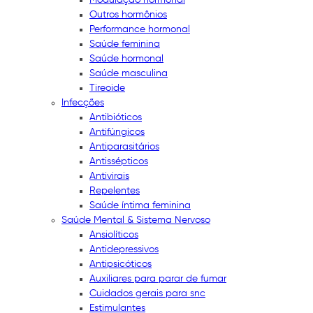
Outros hormônios
Performance hormonal
Saúde feminina
Saúde hormonal
Saúde masculina
Tireoide
Infecções
Antibióticos
Antifúngicos
Antiparasitários
Antissépticos
Antivirais
Repelentes
Saúde íntima feminina
Saúde Mental & Sistema Nervoso
Ansiolíticos
Antidepressivos
Antipsicóticos
Auxiliares para parar de fumar
Cuidados gerais para snc
Estimulantes