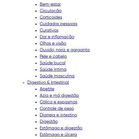
Bem-estar
Circulação
Corticoides
Cuidados pessoais
Curativos
Dor e inflamação
Olhos e visão
Ouvido, nariz e garganta
Pele e cabelo
Saúde bucal
Saúde íntima
Saúde masculina
Digestivo & Intestinal
Apetite
Azia e má digestão
Cólica e espasmos
Controle de peso
Diarreia e intestino
Digestão
Estômago e digestão
Estômago e úlcera