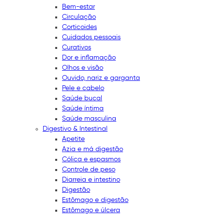
Bem-estar
Circulação
Corticoides
Cuidados pessoais
Curativos
Dor e inflamação
Olhos e visão
Ouvido, nariz e garganta
Pele e cabelo
Saúde bucal
Saúde íntima
Saúde masculina
Digestivo & Intestinal
Apetite
Azia e má digestão
Cólica e espasmos
Controle de peso
Diarreia e intestino
Digestão
Estômago e digestão
Estômago e úlcera