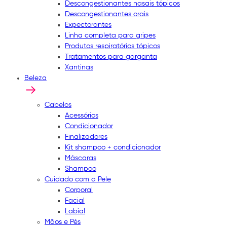
Descongestionantes nasais tópicos
Descongestionantes orais
Expectorantes
Linha completa para gripes
Produtos respiratórios tópicos
Tratamentos para garganta
Xantinas
Beleza
Cabelos
Acessórios
Condicionador
Finalizadores
Kit shampoo + condicionador
Máscaras
Shampoo
Cuidado com a Pele
Corporal
Facial
Labial
Mãos e Pés