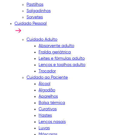
Pastilhas
Salgadinhos
Sorvetes
Cuidado Pessoal
Cuidado Adulto
Absorvente adulto
Fralda geriátrica
Leites e fórmulas adulto
Lenços e toalhas adulto
Trocador
Cuidado ao Paciente
Álcool
Algodão
Aparelhos
Bolsa térmica
Curativos
Hastes
Lenços nasais
Luvas
Máscaras