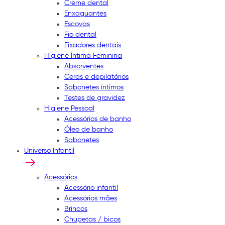
Creme dental
Enxaguantes
Escovas
Fio dental
Fixadores dentais
Higiene Íntima Feminina
Absorventes
Ceras e depilatórios
Sabonetes íntimos
Testes de gravidez
Higiene Pessoal
Acessórios de banho
Óleo de banho
Sabonetes
Universo Infantil
Acessórios
Acessório infantil
Acessórios mães
Brincos
Chupetas / bicos