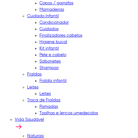
Copos / garrafas
Mamadeiras
Cuidado Infantil
Condicionador
Cuidados
Finalizadores cabelos
Higiene bucal
Kit infantil
Pele e cabelo
Sabonetes
Shampoo
Fraldas
Fralda infantil
Leites
Leites
Troca de Fraldas
Pomadas
Toalhas e lenços umedecidos
Vida Saudável
Naturais