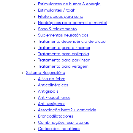
Estimulantes de humor & energia
Estimulantes / tdah
Fitoterápicos para sono
Nootrópicos para bem-estar mental
Sono & relaxamento
Suplementos neurotônicos
Tratamento dependência de álcool
Tratamento para alzheimer
Tratamento para epilepsia
Tratamento para parkinson
Tratamento para vertigem
Sistema Respiratório
Alívio da febre
Anticolinérgicos
Antigripais
Anti-leucotrienos
Antitussígenos
Associação beta2 + corticoide
Broncodilatadores
Combinações respiratórias
Corticoides inalatórios