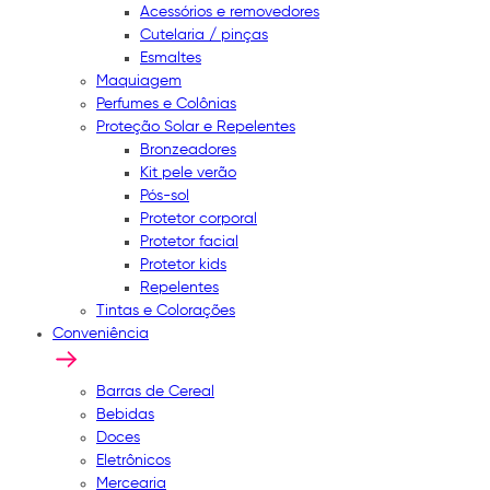
Acessórios e removedores
Cutelaria / pinças
Esmaltes
Maquiagem
Perfumes e Colônias
Proteção Solar e Repelentes
Bronzeadores
Kit pele verão
Pós-sol
Protetor corporal
Protetor facial
Protetor kids
Repelentes
Tintas e Colorações
Conveniência
Barras de Cereal
Bebidas
Doces
Eletrônicos
Mercearia