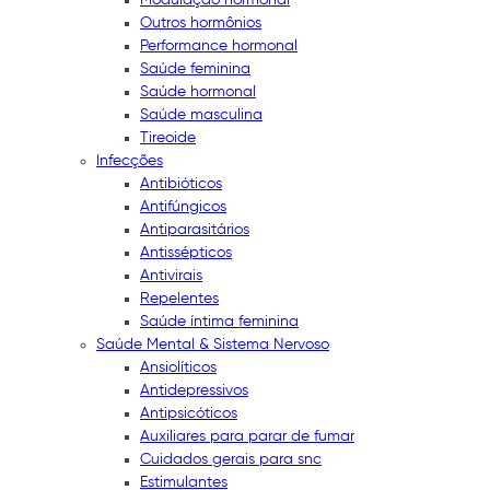
Outros hormônios
Performance hormonal
Saúde feminina
Saúde hormonal
Saúde masculina
Tireoide
Infecções
Antibióticos
Antifúngicos
Antiparasitários
Antissépticos
Antivirais
Repelentes
Saúde íntima feminina
Saúde Mental & Sistema Nervoso
Ansiolíticos
Antidepressivos
Antipsicóticos
Auxiliares para parar de fumar
Cuidados gerais para snc
Estimulantes