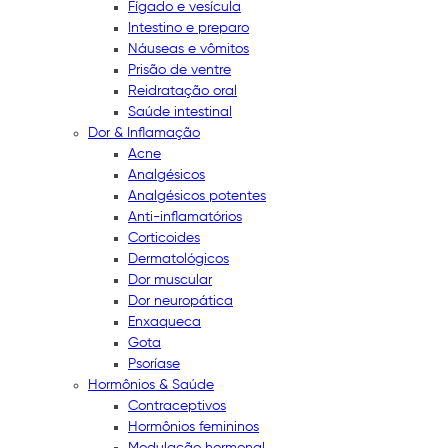
Fígado e vesícula
Intestino e preparo
Náuseas e vômitos
Prisão de ventre
Reidratação oral
Saúde intestinal
Dor & Inflamação
Acne
Analgésicos
Analgésicos potentes
Anti-inflamatórios
Corticoides
Dermatológicos
Dor muscular
Dor neuropática
Enxaqueca
Gota
Psoríase
Hormônios & Saúde
Contraceptivos
Hormônios femininos
Modulação hormonal