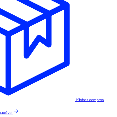
Minhas compras
audável