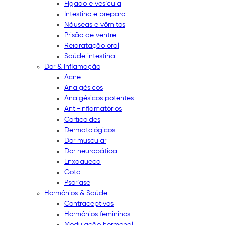
Fígado e vesícula
Intestino e preparo
Náuseas e vômitos
Prisão de ventre
Reidratação oral
Saúde intestinal
Dor & Inflamação
Acne
Analgésicos
Analgésicos potentes
Anti-inflamatórios
Corticoides
Dermatológicos
Dor muscular
Dor neuropática
Enxaqueca
Gota
Psoríase
Hormônios & Saúde
Contraceptivos
Hormônios femininos
Modulação hormonal