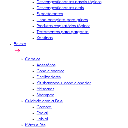
Descongestionantes nasais tópicos
Descongestionantes orais
Expectorantes
Linha completa para gripes
Produtos respiratórios tópicos
Tratamentos para garganta
Xantinas
Beleza
Cabelos
Acessórios
Condicionador
Finalizadores
Kit shampoo + condicionador
Máscaras
Shampoo
Cuidado com a Pele
Corporal
Facial
Labial
Mãos e Pés