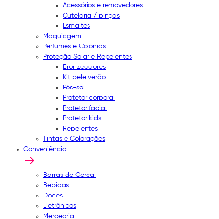
Acessórios e removedores
Cutelaria / pinças
Esmaltes
Maquiagem
Perfumes e Colônias
Proteção Solar e Repelentes
Bronzeadores
Kit pele verão
Pós-sol
Protetor corporal
Protetor facial
Protetor kids
Repelentes
Tintas e Colorações
Conveniência
Barras de Cereal
Bebidas
Doces
Eletrônicos
Mercearia