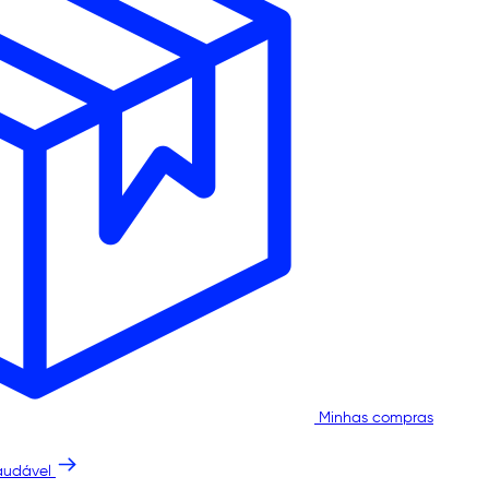
Minhas compras
audável