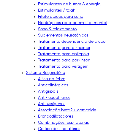
Estimulantes de humor & energia
Estimulantes / tdah
Fitoterápicos para sono
Nootrópicos para bem-estar mental
Sono & relaxamento
Suplementos neurotônicos
Tratamento dependência de álcool
Tratamento para alzheimer
Tratamento para epilepsia
Tratamento para parkinson
Tratamento para vertigem
Sistema Respiratório
Alívio da febre
Anticolinérgicos
Antigripais
Anti-leucotrienos
Antitussígenos
Associação beta2 + corticoide
Broncodilatadores
Combinações respiratórias
Corticoides inalatórios