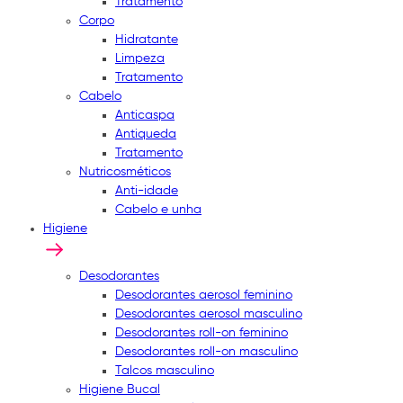
Tratamento
Corpo
Hidratante
Limpeza
Tratamento
Cabelo
Anticaspa
Antiqueda
Tratamento
Nutricosméticos
Anti-idade
Cabelo e unha
Higiene
Desodorantes
Desodorantes aerosol feminino
Desodorantes aerosol masculino
Desodorantes roll-on feminino
Desodorantes roll-on masculino
Talcos masculino
Higiene Bucal