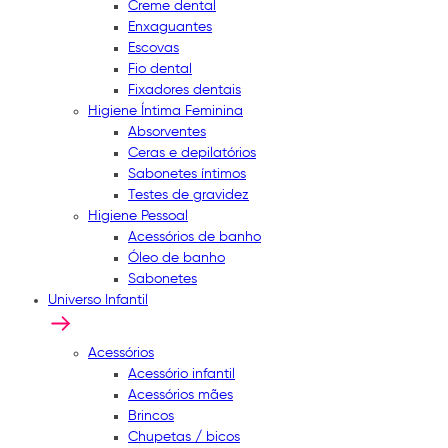
Creme dental
Enxaguantes
Escovas
Fio dental
Fixadores dentais
Higiene Íntima Feminina
Absorventes
Ceras e depilatórios
Sabonetes íntimos
Testes de gravidez
Higiene Pessoal
Acessórios de banho
Óleo de banho
Sabonetes
Universo Infantil
Acessórios
Acessório infantil
Acessórios mães
Brincos
Chupetas / bicos