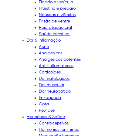
Fígado e vesícula
Intestino e preparo
Náuseas e vômitos
Prisão de ventre
Reidratação oral
Saúde intestinal
Dor & Inflamação
Acne
Analgésicos
Analgésicos potentes
Anti-inflamatórios
Corticoides
Dermatológicos
Dor muscular
Dor neuropática
Enxaqueca
Gota
Psoríase
Hormônios & Saúde
Contraceptivos
Hormônios femininos
Modulação hormonal