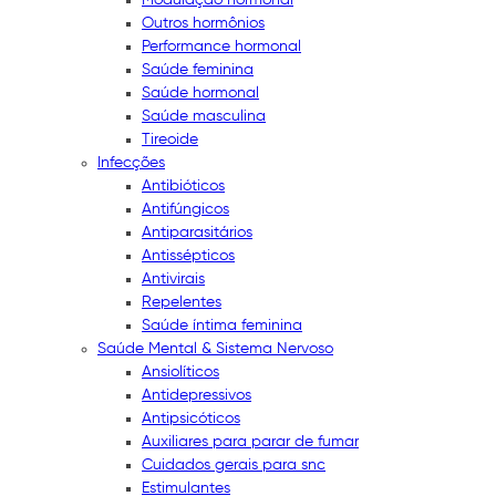
Outros hormônios
Performance hormonal
Saúde feminina
Saúde hormonal
Saúde masculina
Tireoide
Infecções
Antibióticos
Antifúngicos
Antiparasitários
Antissépticos
Antivirais
Repelentes
Saúde íntima feminina
Saúde Mental & Sistema Nervoso
Ansiolíticos
Antidepressivos
Antipsicóticos
Auxiliares para parar de fumar
Cuidados gerais para snc
Estimulantes