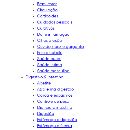
Bem-estar
Circulação
Corticoides
Cuidados pessoais
Curativos
Dor e inflamação
Olhos e visão
Ouvido, nariz e garganta
Pele e cabelo
Saúde bucal
Saúde íntima
Saúde masculina
Digestivo & Intestinal
Apetite
Azia e má digestão
Cólica e espasmos
Controle de peso
Diarreia e intestino
Digestão
Estômago e digestão
Estômago e úlcera