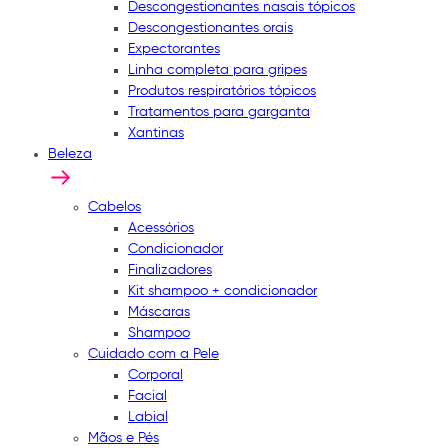
Descongestionantes nasais tópicos
Descongestionantes orais
Expectorantes
Linha completa para gripes
Produtos respiratórios tópicos
Tratamentos para garganta
Xantinas
Beleza
Cabelos
Acessórios
Condicionador
Finalizadores
Kit shampoo + condicionador
Máscaras
Shampoo
Cuidado com a Pele
Corporal
Facial
Labial
Mãos e Pés