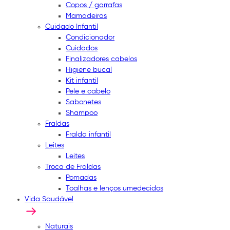
Copos / garrafas
Mamadeiras
Cuidado Infantil
Condicionador
Cuidados
Finalizadores cabelos
Higiene bucal
Kit infantil
Pele e cabelo
Sabonetes
Shampoo
Fraldas
Fralda infantil
Leites
Leites
Troca de Fraldas
Pomadas
Toalhas e lenços umedecidos
Vida Saudável
Naturais