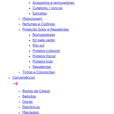
Acessórios e removedores
Cutelaria / pinças
Esmaltes
Maquiagem
Perfumes e Colônias
Proteção Solar e Repelentes
Bronzeadores
Kit pele verão
Pós-sol
Protetor corporal
Protetor facial
Protetor kids
Repelentes
Tintas e Colorações
Conveniência
Barras de Cereal
Bebidas
Doces
Eletrônicos
Mercearia