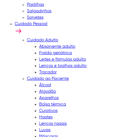
Pastilhas
Salgadinhos
Sorvetes
Cuidado Pessoal
Cuidado Adulto
Absorvente adulto
Fralda geriátrica
Leites e fórmulas adulto
Lenços e toalhas adulto
Trocador
Cuidado ao Paciente
Álcool
Algodão
Aparelhos
Bolsa térmica
Curativos
Hastes
Lenços nasais
Luvas
Máscaras