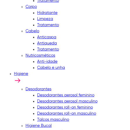
Tratamento
Corpo
Hidratante
Limpeza
Tratamento
Cabelo
Anticaspa
Antiqueda
Tratamento
Nutricosméticos
Anti-idade
Cabelo e unha
Higiene
Desodorantes
Desodorantes aerosol feminino
Desodorantes aerosol masculino
Desodorantes roll-on feminino
Desodorantes roll-on masculino
Talcos masculino
Higiene Bucal