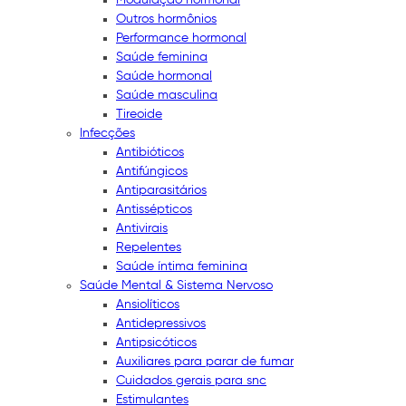
Outros hormônios
Performance hormonal
Saúde feminina
Saúde hormonal
Saúde masculina
Tireoide
Infecções
Antibióticos
Antifúngicos
Antiparasitários
Antissépticos
Antivirais
Repelentes
Saúde íntima feminina
Saúde Mental & Sistema Nervoso
Ansiolíticos
Antidepressivos
Antipsicóticos
Auxiliares para parar de fumar
Cuidados gerais para snc
Estimulantes