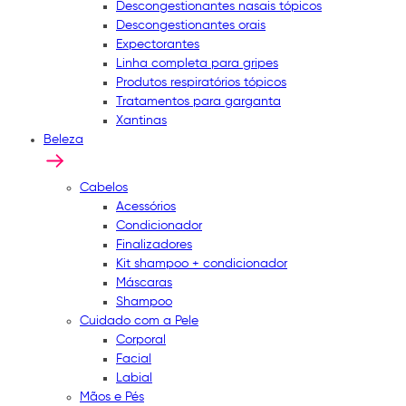
Descongestionantes nasais tópicos
Descongestionantes orais
Expectorantes
Linha completa para gripes
Produtos respiratórios tópicos
Tratamentos para garganta
Xantinas
Beleza
Cabelos
Acessórios
Condicionador
Finalizadores
Kit shampoo + condicionador
Máscaras
Shampoo
Cuidado com a Pele
Corporal
Facial
Labial
Mãos e Pés