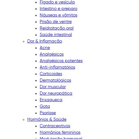
Fígado e vesícula
Intestino e preparo
Náuseas e vômitos
Prisão de ventre
Reidratação oral
Saúde intestinal
Dor & Inflamação
Acne
Analgésicos
Analgésicos potentes
Anti-inflamatórios
Corticoides
Dermatológicos
Dor muscular
Dor neuropática
Enxaqueca
Gota
Psoríase
Hormônios & Saúde
Contraceptivos
Hormônios femininos
Modulação hormonal