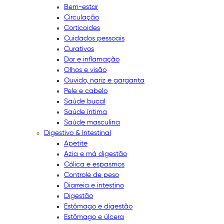
Bem-estar
Circulação
Corticoides
Cuidados pessoais
Curativos
Dor e inflamação
Olhos e visão
Ouvido, nariz e garganta
Pele e cabelo
Saúde bucal
Saúde íntima
Saúde masculina
Digestivo & Intestinal
Apetite
Azia e má digestão
Cólica e espasmos
Controle de peso
Diarreia e intestino
Digestão
Estômago e digestão
Estômago e úlcera