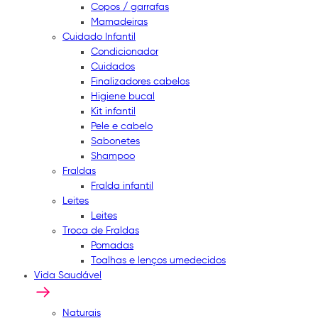
Copos / garrafas
Mamadeiras
Cuidado Infantil
Condicionador
Cuidados
Finalizadores cabelos
Higiene bucal
Kit infantil
Pele e cabelo
Sabonetes
Shampoo
Fraldas
Fralda infantil
Leites
Leites
Troca de Fraldas
Pomadas
Toalhas e lenços umedecidos
Vida Saudável
Naturais