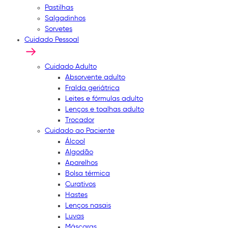
Pastilhas
Salgadinhos
Sorvetes
Cuidado Pessoal
Cuidado Adulto
Absorvente adulto
Fralda geriátrica
Leites e fórmulas adulto
Lenços e toalhas adulto
Trocador
Cuidado ao Paciente
Álcool
Algodão
Aparelhos
Bolsa térmica
Curativos
Hastes
Lenços nasais
Luvas
Máscaras