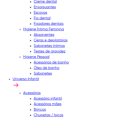
Creme dental
Enxaguantes
Escovas
Fio dental
Fixadores dentais
Higiene Íntima Feminina
Absorventes
Ceras e depilatórios
Sabonetes íntimos
Testes de gravidez
Higiene Pessoal
Acessórios de banho
Óleo de banho
Sabonetes
Universo Infantil
Acessórios
Acessório infantil
Acessórios mães
Brincos
Chupetas / bicos