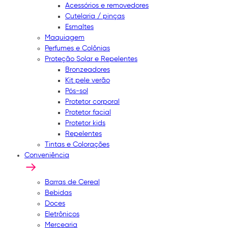
Acessórios e removedores
Cutelaria / pinças
Esmaltes
Maquiagem
Perfumes e Colônias
Proteção Solar e Repelentes
Bronzeadores
Kit pele verão
Pós-sol
Protetor corporal
Protetor facial
Protetor kids
Repelentes
Tintas e Colorações
Conveniência
Barras de Cereal
Bebidas
Doces
Eletrônicos
Mercearia