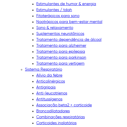
Estimulantes de humor & energia
Estimulantes / tdah
Fitoterápicos para sono
Nootrópicos para bem-estar mental
Sono & relaxamento
Suplementos neurotônicos
Tratamento dependência de álcool
Tratamento para alzheimer
Tratamento para epilepsia
Tratamento para parkinson
Tratamento para vertigem
Sistema Respiratório
Alívio da febre
Anticolinérgicos
Antigripais
Anti-leucotrienos
Antitussígenos
Associação beta2 + corticoide
Broncodilatadores
Combinações respiratórias
Corticoides inalatórios