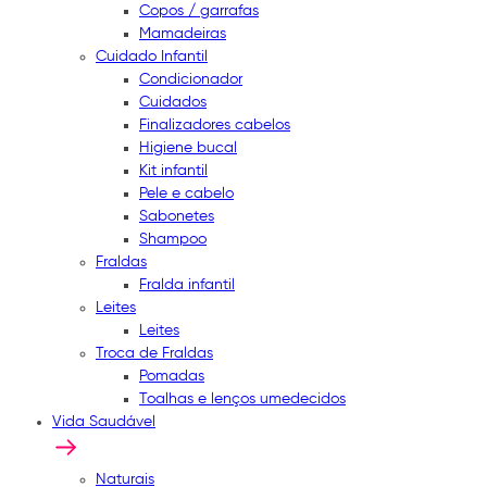
Copos / garrafas
Mamadeiras
Cuidado Infantil
Condicionador
Cuidados
Finalizadores cabelos
Higiene bucal
Kit infantil
Pele e cabelo
Sabonetes
Shampoo
Fraldas
Fralda infantil
Leites
Leites
Troca de Fraldas
Pomadas
Toalhas e lenços umedecidos
Vida Saudável
Naturais