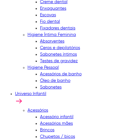
Creme dental
Enxaguantes
Escovas
Fio dental
Fixadores dentais
Higiene Íntima Feminina
Absorventes
Ceras e depilatórios
Sabonetes íntimos
Testes de gravidez
Higiene Pessoal
Acessórios de banho
Óleo de banho
Sabonetes
Universo Infantil
Acessórios
Acessório infantil
Acessórios mães
Brincos
Chupetas / bicos