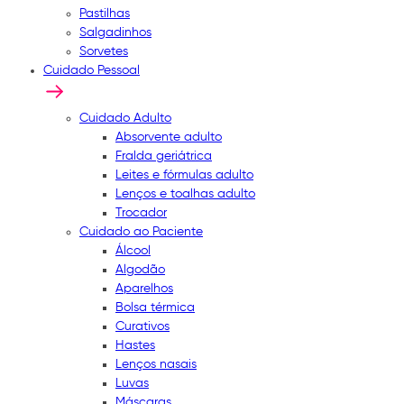
Pastilhas
Salgadinhos
Sorvetes
Cuidado Pessoal
Cuidado Adulto
Absorvente adulto
Fralda geriátrica
Leites e fórmulas adulto
Lenços e toalhas adulto
Trocador
Cuidado ao Paciente
Álcool
Algodão
Aparelhos
Bolsa térmica
Curativos
Hastes
Lenços nasais
Luvas
Máscaras