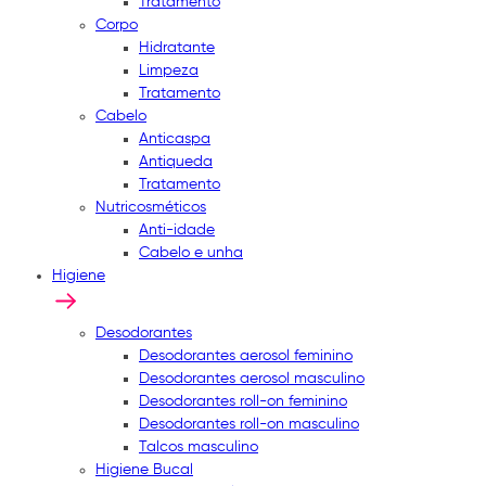
Tratamento
Corpo
Hidratante
Limpeza
Tratamento
Cabelo
Anticaspa
Antiqueda
Tratamento
Nutricosméticos
Anti-idade
Cabelo e unha
Higiene
Desodorantes
Desodorantes aerosol feminino
Desodorantes aerosol masculino
Desodorantes roll-on feminino
Desodorantes roll-on masculino
Talcos masculino
Higiene Bucal