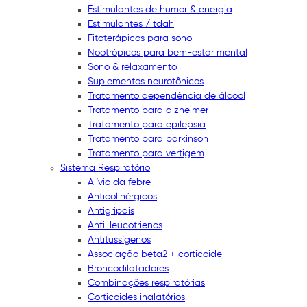
Estimulantes de humor & energia
Estimulantes / tdah
Fitoterápicos para sono
Nootrópicos para bem-estar mental
Sono & relaxamento
Suplementos neurotônicos
Tratamento dependência de álcool
Tratamento para alzheimer
Tratamento para epilepsia
Tratamento para parkinson
Tratamento para vertigem
Sistema Respiratório
Alívio da febre
Anticolinérgicos
Antigripais
Anti-leucotrienos
Antitussígenos
Associação beta2 + corticoide
Broncodilatadores
Combinações respiratórias
Corticoides inalatórios