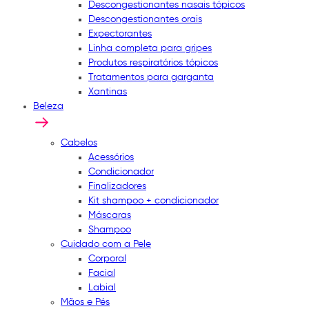
Descongestionantes nasais tópicos
Descongestionantes orais
Expectorantes
Linha completa para gripes
Produtos respiratórios tópicos
Tratamentos para garganta
Xantinas
Beleza
Cabelos
Acessórios
Condicionador
Finalizadores
Kit shampoo + condicionador
Máscaras
Shampoo
Cuidado com a Pele
Corporal
Facial
Labial
Mãos e Pés