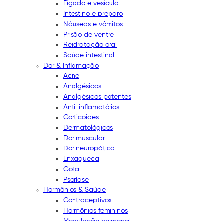
Fígado e vesícula
Intestino e preparo
Náuseas e vômitos
Prisão de ventre
Reidratação oral
Saúde intestinal
Dor & Inflamação
Acne
Analgésicos
Analgésicos potentes
Anti-inflamatórios
Corticoides
Dermatológicos
Dor muscular
Dor neuropática
Enxaqueca
Gota
Psoríase
Hormônios & Saúde
Contraceptivos
Hormônios femininos
Modulação hormonal