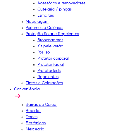
Acessórios e removedores
Cutelaria / pinças
Esmaltes
Maquiagem
Perfumes e Colônias
Proteção Solar e Repelentes
Bronzeadores
Kit pele verão
Pós-sol
Protetor corporal
Protetor facial
Protetor kids
Repelentes
Tintas e Colorações
Conveniência
Barras de Cereal
Bebidas
Doces
Eletrônicos
Mercearia