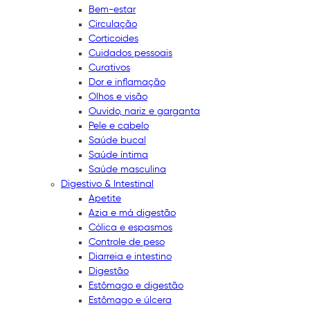
Bem-estar
Circulação
Corticoides
Cuidados pessoais
Curativos
Dor e inflamação
Olhos e visão
Ouvido, nariz e garganta
Pele e cabelo
Saúde bucal
Saúde íntima
Saúde masculina
Digestivo & Intestinal
Apetite
Azia e má digestão
Cólica e espasmos
Controle de peso
Diarreia e intestino
Digestão
Estômago e digestão
Estômago e úlcera