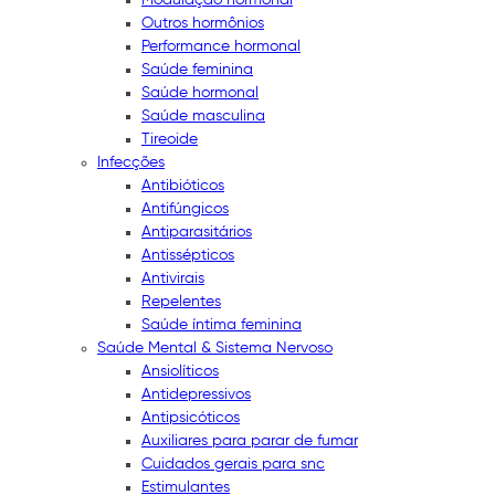
Outros hormônios
Performance hormonal
Saúde feminina
Saúde hormonal
Saúde masculina
Tireoide
Infecções
Antibióticos
Antifúngicos
Antiparasitários
Antissépticos
Antivirais
Repelentes
Saúde íntima feminina
Saúde Mental & Sistema Nervoso
Ansiolíticos
Antidepressivos
Antipsicóticos
Auxiliares para parar de fumar
Cuidados gerais para snc
Estimulantes