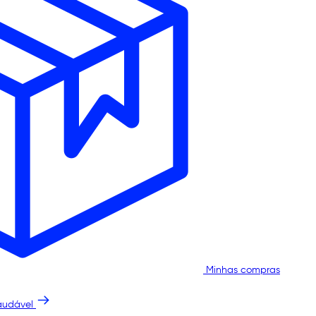
Minhas compras
audável