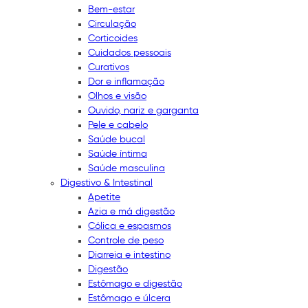
Bem-estar
Circulação
Corticoides
Cuidados pessoais
Curativos
Dor e inflamação
Olhos e visão
Ouvido, nariz e garganta
Pele e cabelo
Saúde bucal
Saúde íntima
Saúde masculina
Digestivo & Intestinal
Apetite
Azia e má digestão
Cólica e espasmos
Controle de peso
Diarreia e intestino
Digestão
Estômago e digestão
Estômago e úlcera