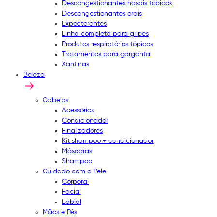
Descongestionantes nasais tópicos
Descongestionantes orais
Expectorantes
Linha completa para gripes
Produtos respiratórios tópicos
Tratamentos para garganta
Xantinas
Beleza
Cabelos
Acessórios
Condicionador
Finalizadores
Kit shampoo + condicionador
Máscaras
Shampoo
Cuidado com a Pele
Corporal
Facial
Labial
Mãos e Pés