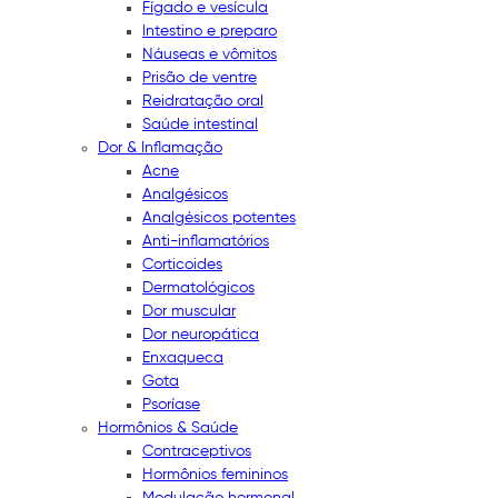
Fígado e vesícula
Intestino e preparo
Náuseas e vômitos
Prisão de ventre
Reidratação oral
Saúde intestinal
Dor & Inflamação
Acne
Analgésicos
Analgésicos potentes
Anti-inflamatórios
Corticoides
Dermatológicos
Dor muscular
Dor neuropática
Enxaqueca
Gota
Psoríase
Hormônios & Saúde
Contraceptivos
Hormônios femininos
Modulação hormonal