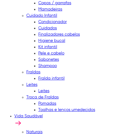
Copos / garrafas
Mamadeiras
Cuidado Infantil
Condicionador
Cuidados
Finalizadores cabelos
Higiene bucal
Kit infantil
Pele e cabelo
Sabonetes
Shampoo
Fraldas
Fralda infantil
Leites
Leites
Troca de Fraldas
Pomadas
Toalhas e lenços umedecidos
Vida Saudável
Naturais