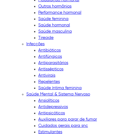
Outros hormônios
Performance hormonal
Saúde feminina
Saúde hormonal
Saúde masculina
Tireoide
Infecções
Antibióticos
Antifúngicos
Antiparasitários
Antissépticos
Antivirais
Repelentes
Saúde íntima feminina
Saúde Mental & Sistema Nervoso
Ansiolíticos
Antidepressivos
Antipsicóticos
Auxiliares para parar de fumar
Cuidados gerais para snc
Estimulantes