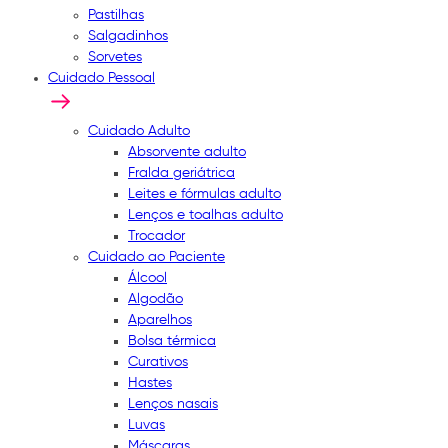
Pastilhas
Salgadinhos
Sorvetes
Cuidado Pessoal
Cuidado Adulto
Absorvente adulto
Fralda geriátrica
Leites e fórmulas adulto
Lenços e toalhas adulto
Trocador
Cuidado ao Paciente
Álcool
Algodão
Aparelhos
Bolsa térmica
Curativos
Hastes
Lenços nasais
Luvas
Máscaras