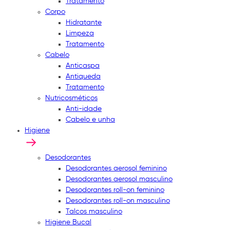
Tratamento
Corpo
Hidratante
Limpeza
Tratamento
Cabelo
Anticaspa
Antiqueda
Tratamento
Nutricosméticos
Anti-idade
Cabelo e unha
Higiene
Desodorantes
Desodorantes aerosol feminino
Desodorantes aerosol masculino
Desodorantes roll-on feminino
Desodorantes roll-on masculino
Talcos masculino
Higiene Bucal