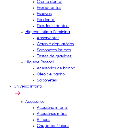
Creme dental
Enxaguantes
Escovas
Fio dental
Fixadores dentais
Higiene Íntima Feminina
Absorventes
Ceras e depilatórios
Sabonetes íntimos
Testes de gravidez
Higiene Pessoal
Acessórios de banho
Óleo de banho
Sabonetes
Universo Infantil
Acessórios
Acessório infantil
Acessórios mães
Brincos
Chupetas / bicos