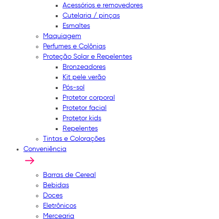
Acessórios e removedores
Cutelaria / pinças
Esmaltes
Maquiagem
Perfumes e Colônias
Proteção Solar e Repelentes
Bronzeadores
Kit pele verão
Pós-sol
Protetor corporal
Protetor facial
Protetor kids
Repelentes
Tintas e Colorações
Conveniência
Barras de Cereal
Bebidas
Doces
Eletrônicos
Mercearia