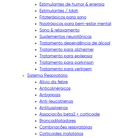
Estimulantes de humor & energia
Estimulantes / tdah
Fitoterápicos para sono
Nootrópicos para bem-estar mental
Sono & relaxamento
Suplementos neurotônicos
Tratamento dependência de álcool
Tratamento para alzheimer
Tratamento para epilepsia
Tratamento para parkinson
Tratamento para vertigem
Sistema Respiratório
Alívio da febre
Anticolinérgicos
Antigripais
Anti-leucotrienos
Antitussígenos
Associação beta2 + corticoide
Broncodilatadores
Combinações respiratórias
Corticoides inalatórios