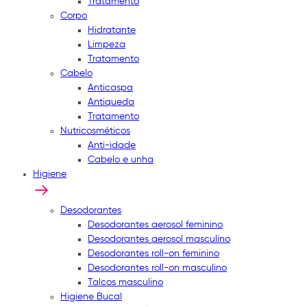
Tratamento
Corpo
Hidratante
Limpeza
Tratamento
Cabelo
Anticaspa
Antiqueda
Tratamento
Nutricosméticos
Anti-idade
Cabelo e unha
Higiene
Desodorantes
Desodorantes aerosol feminino
Desodorantes aerosol masculino
Desodorantes roll-on feminino
Desodorantes roll-on masculino
Talcos masculino
Higiene Bucal