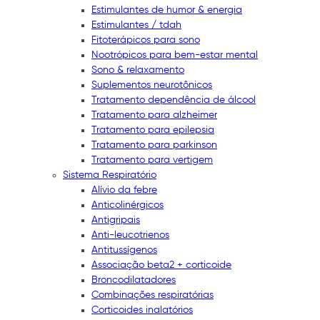
Estimulantes de humor & energia
Estimulantes / tdah
Fitoterápicos para sono
Nootrópicos para bem-estar mental
Sono & relaxamento
Suplementos neurotônicos
Tratamento dependência de álcool
Tratamento para alzheimer
Tratamento para epilepsia
Tratamento para parkinson
Tratamento para vertigem
Sistema Respiratório
Alívio da febre
Anticolinérgicos
Antigripais
Anti-leucotrienos
Antitussígenos
Associação beta2 + corticoide
Broncodilatadores
Combinações respiratórias
Corticoides inalatórios