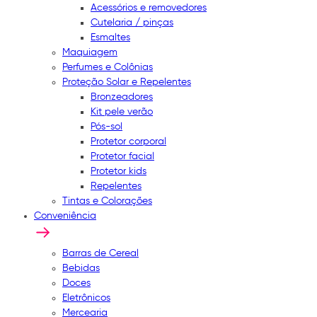
Acessórios e removedores
Cutelaria / pinças
Esmaltes
Maquiagem
Perfumes e Colônias
Proteção Solar e Repelentes
Bronzeadores
Kit pele verão
Pós-sol
Protetor corporal
Protetor facial
Protetor kids
Repelentes
Tintas e Colorações
Conveniência
Barras de Cereal
Bebidas
Doces
Eletrônicos
Mercearia