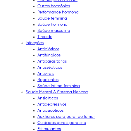
Outros hormônios
Performance hormonal
Saúde feminina
Saúde hormonal
Saúde masculina
Tireoide
Infecções
Antibióticos
Antifúngicos
Antiparasitários
Antissépticos
Antivirais
Repelentes
Saúde íntima feminina
Saúde Mental & Sistema Nervoso
Ansiolíticos
Antidepressivos
Antipsicóticos
Auxiliares para parar de fumar
Cuidados gerais para snc
Estimulantes