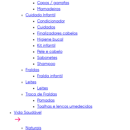
Copos / garrafas
Mamadeiras
Cuidado Infantil
Condicionador
Cuidados
Finalizadores cabelos
Higiene bucal
Kit infantil
Pele e cabelo
Sabonetes
Shampoo
Fraldas
Fralda infantil
Leites
Leites
Troca de Fraldas
Pomadas
Toalhas e lenços umedecidos
Vida Saudável
Naturais