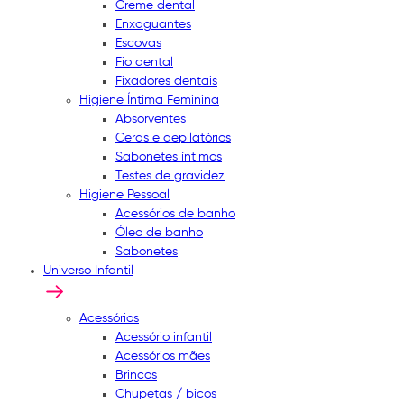
Creme dental
Enxaguantes
Escovas
Fio dental
Fixadores dentais
Higiene Íntima Feminina
Absorventes
Ceras e depilatórios
Sabonetes íntimos
Testes de gravidez
Higiene Pessoal
Acessórios de banho
Óleo de banho
Sabonetes
Universo Infantil
Acessórios
Acessório infantil
Acessórios mães
Brincos
Chupetas / bicos