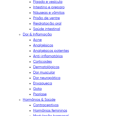
Fígado e vesícula
Intestino e preparo
Náuseas e vômitos
Prisão de ventre
Reidratação oral
Saúde intestinal
Dor & Inflamação
Acne
Analgésicos
Analgésicos potentes
Anti-inflamatórios
Corticoides
Dermatológicos
Dor muscular
Dor neuropática
Enxaqueca
Gota
Psoríase
Hormônios & Saúde
Contraceptivos
Hormônios femininos
Modulação hormonal