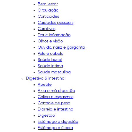
Bem-estar
Circulação
Corticoides
Cuidados pessoais
Curativos
Dor e inflamação
Olhos e visão
Ouvido, nariz e garganta
Pele e cabelo
Saúde bucal
Saúde íntima
Saúde masculina
Digestivo & Intestinal
Apetite
Azia e má digestão
Cólica e espasmos
Controle de peso
Diarreia e intestino
Digestão
Estômago e digestão
Estômago e úlcera