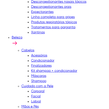
Descongestionantes nasais tópicos
Descongestionantes orais
Expectorantes
Linha completa para gripes
Produtos respiratórios tópicos
Tratamentos para garganta
Xantinas
Beleza
Cabelos
Acessórios
Condicionador
Finalizadores
Kit shampoo + condicionador
Máscaras
Shampoo
Cuidado com a Pele
Corporal
Facial
Labial
Mãos e Pés