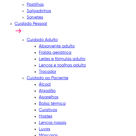
Pastilhas
Salgadinhos
Sorvetes
Cuidado Pessoal
Cuidado Adulto
Absorvente adulto
Fralda geriátrica
Leites e fórmulas adulto
Lenços e toalhas adulto
Trocador
Cuidado ao Paciente
Álcool
Algodão
Aparelhos
Bolsa térmica
Curativos
Hastes
Lenços nasais
Luvas
Máscaras