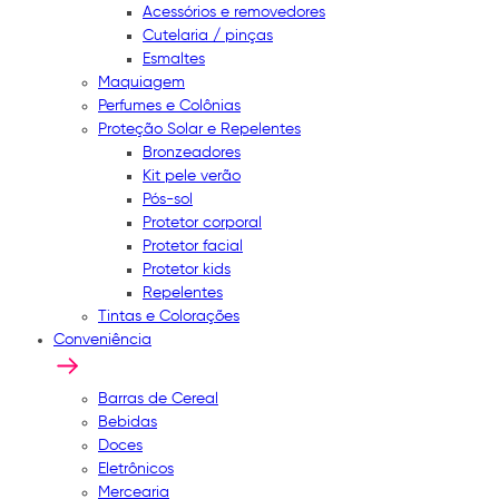
Acessórios e removedores
Cutelaria / pinças
Esmaltes
Maquiagem
Perfumes e Colônias
Proteção Solar e Repelentes
Bronzeadores
Kit pele verão
Pós-sol
Protetor corporal
Protetor facial
Protetor kids
Repelentes
Tintas e Colorações
Conveniência
Barras de Cereal
Bebidas
Doces
Eletrônicos
Mercearia