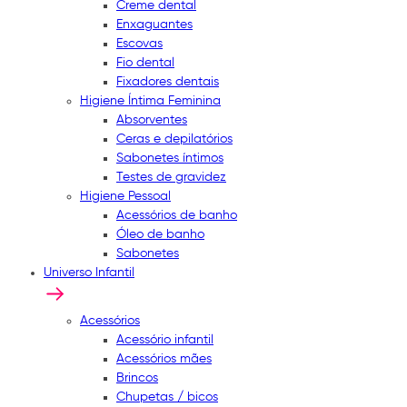
Creme dental
Enxaguantes
Escovas
Fio dental
Fixadores dentais
Higiene Íntima Feminina
Absorventes
Ceras e depilatórios
Sabonetes íntimos
Testes de gravidez
Higiene Pessoal
Acessórios de banho
Óleo de banho
Sabonetes
Universo Infantil
Acessórios
Acessório infantil
Acessórios mães
Brincos
Chupetas / bicos