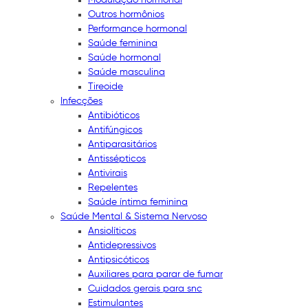
Outros hormônios
Performance hormonal
Saúde feminina
Saúde hormonal
Saúde masculina
Tireoide
Infecções
Antibióticos
Antifúngicos
Antiparasitários
Antissépticos
Antivirais
Repelentes
Saúde íntima feminina
Saúde Mental & Sistema Nervoso
Ansiolíticos
Antidepressivos
Antipsicóticos
Auxiliares para parar de fumar
Cuidados gerais para snc
Estimulantes