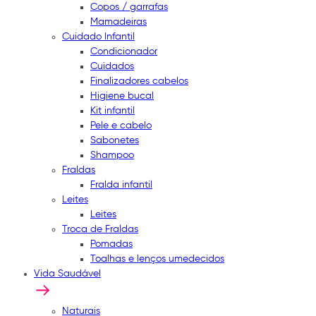
Copos / garrafas
Mamadeiras
Cuidado Infantil
Condicionador
Cuidados
Finalizadores cabelos
Higiene bucal
Kit infantil
Pele e cabelo
Sabonetes
Shampoo
Fraldas
Fralda infantil
Leites
Leites
Troca de Fraldas
Pomadas
Toalhas e lenços umedecidos
Vida Saudável
Naturais