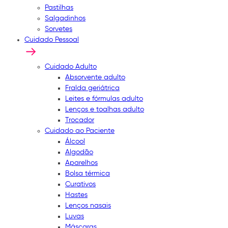
Pastilhas
Salgadinhos
Sorvetes
Cuidado Pessoal
Cuidado Adulto
Absorvente adulto
Fralda geriátrica
Leites e fórmulas adulto
Lenços e toalhas adulto
Trocador
Cuidado ao Paciente
Álcool
Algodão
Aparelhos
Bolsa térmica
Curativos
Hastes
Lenços nasais
Luvas
Máscaras