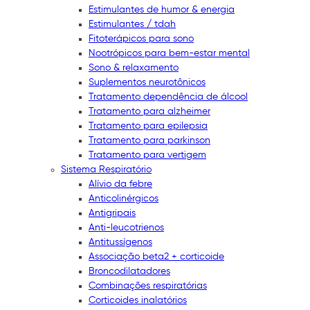
Estimulantes de humor & energia
Estimulantes / tdah
Fitoterápicos para sono
Nootrópicos para bem-estar mental
Sono & relaxamento
Suplementos neurotônicos
Tratamento dependência de álcool
Tratamento para alzheimer
Tratamento para epilepsia
Tratamento para parkinson
Tratamento para vertigem
Sistema Respiratório
Alívio da febre
Anticolinérgicos
Antigripais
Anti-leucotrienos
Antitussígenos
Associação beta2 + corticoide
Broncodilatadores
Combinações respiratórias
Corticoides inalatórios