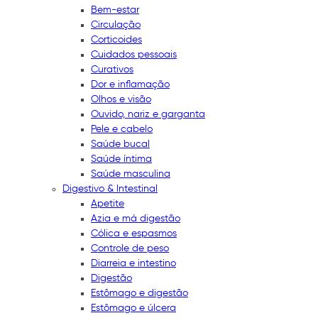
Bem-estar
Circulação
Corticoides
Cuidados pessoais
Curativos
Dor e inflamação
Olhos e visão
Ouvido, nariz e garganta
Pele e cabelo
Saúde bucal
Saúde íntima
Saúde masculina
Digestivo & Intestinal
Apetite
Azia e má digestão
Cólica e espasmos
Controle de peso
Diarreia e intestino
Digestão
Estômago e digestão
Estômago e úlcera