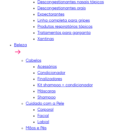
Descongestionantes nasais tópicos
Descongestionantes orais
Expectorantes
Linha completa para gripes
Produtos respiratórios tópicos
Tratamentos para garganta
Xantinas
Beleza
Cabelos
Acessórios
Condicionador
Finalizadores
Kit shampoo + condicionador
Máscaras
Shampoo
Cuidado com a Pele
Corporal
Facial
Labial
Mãos e Pés