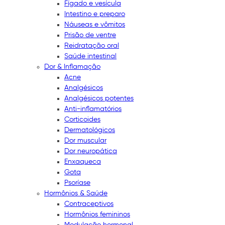
Fígado e vesícula
Intestino e preparo
Náuseas e vômitos
Prisão de ventre
Reidratação oral
Saúde intestinal
Dor & Inflamação
Acne
Analgésicos
Analgésicos potentes
Anti-inflamatórios
Corticoides
Dermatológicos
Dor muscular
Dor neuropática
Enxaqueca
Gota
Psoríase
Hormônios & Saúde
Contraceptivos
Hormônios femininos
Modulação hormonal