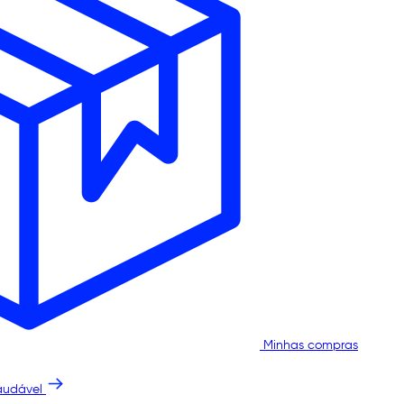
Minhas compras
audável