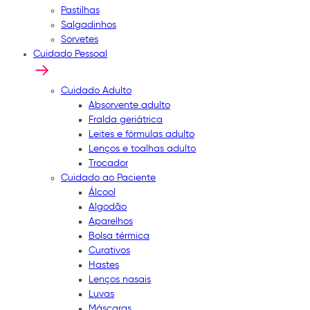
Pastilhas
Salgadinhos
Sorvetes
Cuidado Pessoal
Cuidado Adulto
Absorvente adulto
Fralda geriátrica
Leites e fórmulas adulto
Lenços e toalhas adulto
Trocador
Cuidado ao Paciente
Álcool
Algodão
Aparelhos
Bolsa térmica
Curativos
Hastes
Lenços nasais
Luvas
Máscaras