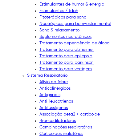
Estimulantes de humor & energia
Estimulantes / tdah
Fitoterápicos para sono
Nootrópicos para bem-estar mental
Sono & relaxamento
Suplementos neurotônicos
Tratamento dependência de álcool
Tratamento para alzheimer
Tratamento para epilepsia
Tratamento para parkinson
Tratamento para vertigem
Sistema Respiratório
Alívio da febre
Anticolinérgicos
Antigripais
Anti-leucotrienos
Antitussígenos
Associação beta2 + corticoide
Broncodilatadores
Combinações respiratórias
Corticoides inalatórios