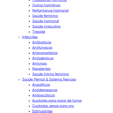
Outros hormônios
Performance hormonal
Saúde feminina
Saúde hormonal
Saúde masculina
Tireoide
Infecções
Antibióticos
Antifúngicos
Antiparasitários
Antissépticos
Antivirais
Repelentes
Saúde íntima feminina
Saúde Mental & Sistema Nervoso
Ansiolíticos
Antidepressivos
Antipsicóticos
Auxiliares para parar de fumar
Cuidados gerais para snc
Estimulantes