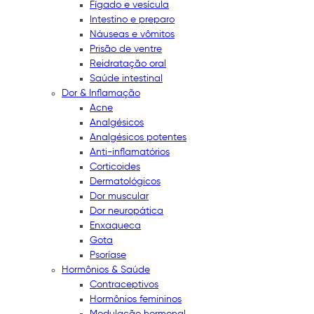
Fígado e vesícula
Intestino e preparo
Náuseas e vômitos
Prisão de ventre
Reidratação oral
Saúde intestinal
Dor & Inflamação
Acne
Analgésicos
Analgésicos potentes
Anti-inflamatórios
Corticoides
Dermatológicos
Dor muscular
Dor neuropática
Enxaqueca
Gota
Psoríase
Hormônios & Saúde
Contraceptivos
Hormônios femininos
Modulação hormonal