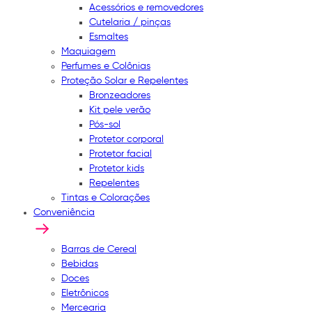
Acessórios e removedores
Cutelaria / pinças
Esmaltes
Maquiagem
Perfumes e Colônias
Proteção Solar e Repelentes
Bronzeadores
Kit pele verão
Pós-sol
Protetor corporal
Protetor facial
Protetor kids
Repelentes
Tintas e Colorações
Conveniência
Barras de Cereal
Bebidas
Doces
Eletrônicos
Mercearia