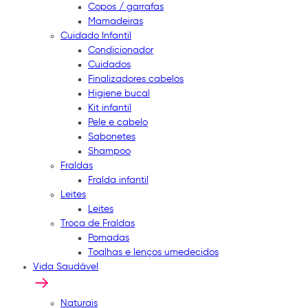
Copos / garrafas
Mamadeiras
Cuidado Infantil
Condicionador
Cuidados
Finalizadores cabelos
Higiene bucal
Kit infantil
Pele e cabelo
Sabonetes
Shampoo
Fraldas
Fralda infantil
Leites
Leites
Troca de Fraldas
Pomadas
Toalhas e lenços umedecidos
Vida Saudável
Naturais