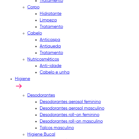
Tratamento
Corpo
Hidratante
Limpeza
Tratamento
Cabelo
Anticaspa
Antiqueda
Tratamento
Nutricosméticos
Anti-idade
Cabelo e unha
Higiene
Desodorantes
Desodorantes aerosol feminino
Desodorantes aerosol masculino
Desodorantes roll-on feminino
Desodorantes roll-on masculino
Talcos masculino
Higiene Bucal