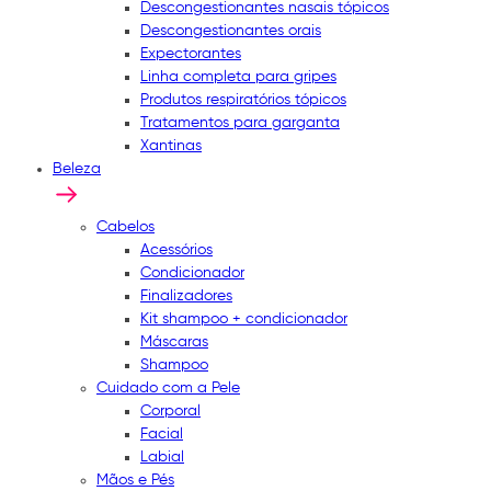
Descongestionantes nasais tópicos
Descongestionantes orais
Expectorantes
Linha completa para gripes
Produtos respiratórios tópicos
Tratamentos para garganta
Xantinas
Beleza
Cabelos
Acessórios
Condicionador
Finalizadores
Kit shampoo + condicionador
Máscaras
Shampoo
Cuidado com a Pele
Corporal
Facial
Labial
Mãos e Pés