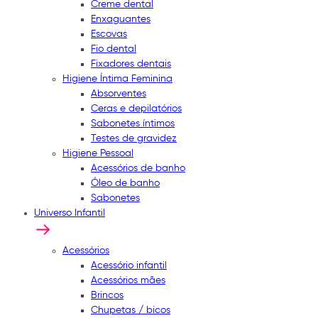
Creme dental
Enxaguantes
Escovas
Fio dental
Fixadores dentais
Higiene Íntima Feminina
Absorventes
Ceras e depilatórios
Sabonetes íntimos
Testes de gravidez
Higiene Pessoal
Acessórios de banho
Óleo de banho
Sabonetes
Universo Infantil
Acessórios
Acessório infantil
Acessórios mães
Brincos
Chupetas / bicos