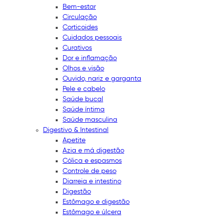
Bem-estar
Circulação
Corticoides
Cuidados pessoais
Curativos
Dor e inflamação
Olhos e visão
Ouvido, nariz e garganta
Pele e cabelo
Saúde bucal
Saúde íntima
Saúde masculina
Digestivo & Intestinal
Apetite
Azia e má digestão
Cólica e espasmos
Controle de peso
Diarreia e intestino
Digestão
Estômago e digestão
Estômago e úlcera