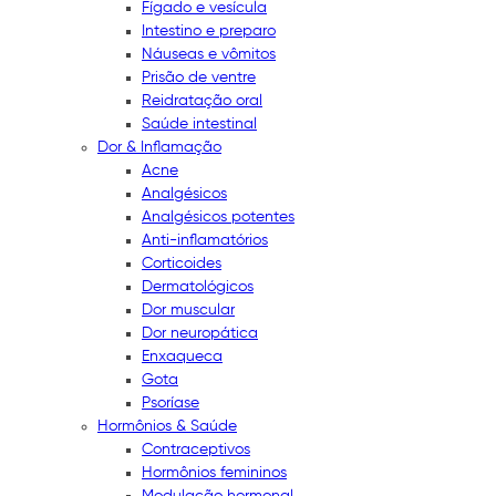
Fígado e vesícula
Intestino e preparo
Náuseas e vômitos
Prisão de ventre
Reidratação oral
Saúde intestinal
Dor & Inflamação
Acne
Analgésicos
Analgésicos potentes
Anti-inflamatórios
Corticoides
Dermatológicos
Dor muscular
Dor neuropática
Enxaqueca
Gota
Psoríase
Hormônios & Saúde
Contraceptivos
Hormônios femininos
Modulação hormonal