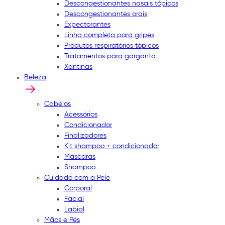
Descongestionantes nasais tópicos
Descongestionantes orais
Expectorantes
Linha completa para gripes
Produtos respiratórios tópicos
Tratamentos para garganta
Xantinas
Beleza
Cabelos
Acessórios
Condicionador
Finalizadores
Kit shampoo + condicionador
Máscaras
Shampoo
Cuidado com a Pele
Corporal
Facial
Labial
Mãos e Pés