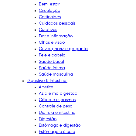
Bem-estar
Circulação
Corticoides
Cuidados pessoais
Curativos
Dor e inflamação
Olhos e visão
Ouvido, nariz e garganta
Pele e cabelo
Saúde bucal
Saúde íntima
Saúde masculina
Digestivo & Intestinal
Apetite
Azia e má digestão
Cólica e espasmos
Controle de peso
Diarreia e intestino
Digestão
Estômago e digestão
Estômago e úlcera