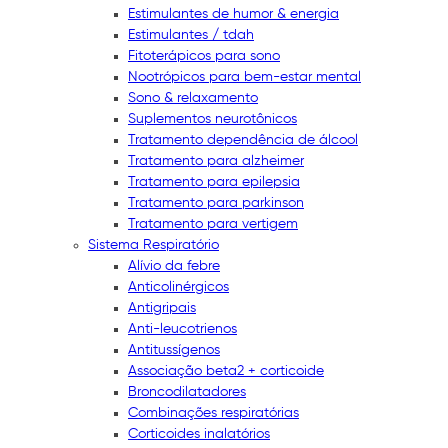
Estimulantes de humor & energia
Estimulantes / tdah
Fitoterápicos para sono
Nootrópicos para bem-estar mental
Sono & relaxamento
Suplementos neurotônicos
Tratamento dependência de álcool
Tratamento para alzheimer
Tratamento para epilepsia
Tratamento para parkinson
Tratamento para vertigem
Sistema Respiratório
Alívio da febre
Anticolinérgicos
Antigripais
Anti-leucotrienos
Antitussígenos
Associação beta2 + corticoide
Broncodilatadores
Combinações respiratórias
Corticoides inalatórios