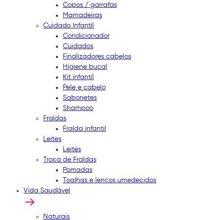
Copos / garrafas
Mamadeiras
Cuidado Infantil
Condicionador
Cuidados
Finalizadores cabelos
Higiene bucal
Kit infantil
Pele e cabelo
Sabonetes
Shampoo
Fraldas
Fralda infantil
Leites
Leites
Troca de Fraldas
Pomadas
Toalhas e lenços umedecidos
Vida Saudável
Naturais