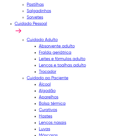
Pastilhas
Salgadinhos
Sorvetes
Cuidado Pessoal
Cuidado Adulto
Absorvente adulto
Fralda geriátrica
Leites e fórmulas adulto
Lenços e toalhas adulto
Trocador
Cuidado ao Paciente
Álcool
Algodão
Aparelhos
Bolsa térmica
Curativos
Hastes
Lenços nasais
Luvas
Máscaras