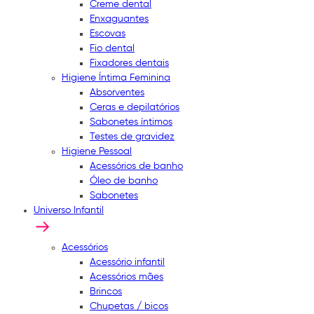
Creme dental
Enxaguantes
Escovas
Fio dental
Fixadores dentais
Higiene Íntima Feminina
Absorventes
Ceras e depilatórios
Sabonetes íntimos
Testes de gravidez
Higiene Pessoal
Acessórios de banho
Óleo de banho
Sabonetes
Universo Infantil
Acessórios
Acessório infantil
Acessórios mães
Brincos
Chupetas / bicos