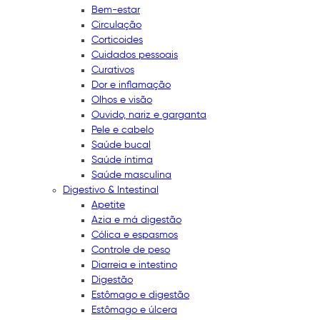
Bem-estar
Circulação
Corticoides
Cuidados pessoais
Curativos
Dor e inflamação
Olhos e visão
Ouvido, nariz e garganta
Pele e cabelo
Saúde bucal
Saúde íntima
Saúde masculina
Digestivo & Intestinal
Apetite
Azia e má digestão
Cólica e espasmos
Controle de peso
Diarreia e intestino
Digestão
Estômago e digestão
Estômago e úlcera