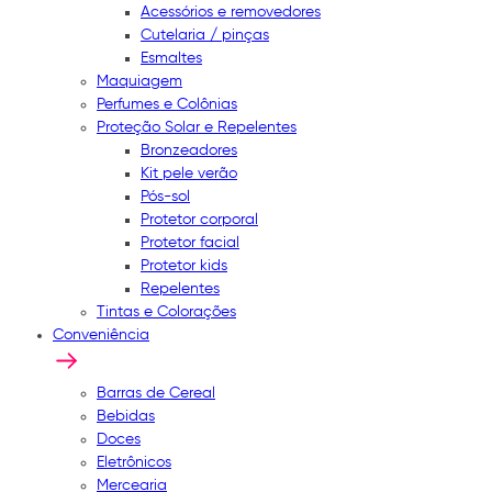
Acessórios e removedores
Cutelaria / pinças
Esmaltes
Maquiagem
Perfumes e Colônias
Proteção Solar e Repelentes
Bronzeadores
Kit pele verão
Pós-sol
Protetor corporal
Protetor facial
Protetor kids
Repelentes
Tintas e Colorações
Conveniência
Barras de Cereal
Bebidas
Doces
Eletrônicos
Mercearia