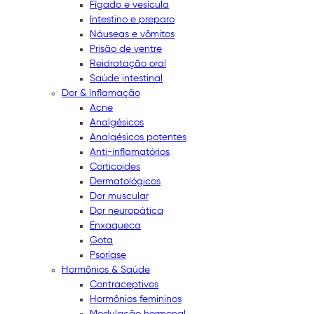
Fígado e vesícula
Intestino e preparo
Náuseas e vômitos
Prisão de ventre
Reidratação oral
Saúde intestinal
Dor & Inflamação
Acne
Analgésicos
Analgésicos potentes
Anti-inflamatórios
Corticoides
Dermatológicos
Dor muscular
Dor neuropática
Enxaqueca
Gota
Psoríase
Hormônios & Saúde
Contraceptivos
Hormônios femininos
Modulação hormonal