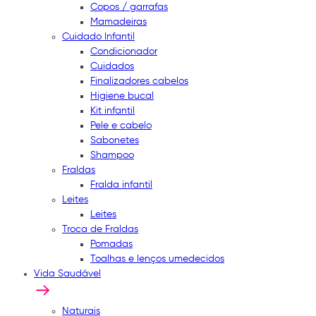
Copos / garrafas
Mamadeiras
Cuidado Infantil
Condicionador
Cuidados
Finalizadores cabelos
Higiene bucal
Kit infantil
Pele e cabelo
Sabonetes
Shampoo
Fraldas
Fralda infantil
Leites
Leites
Troca de Fraldas
Pomadas
Toalhas e lenços umedecidos
Vida Saudável
Naturais