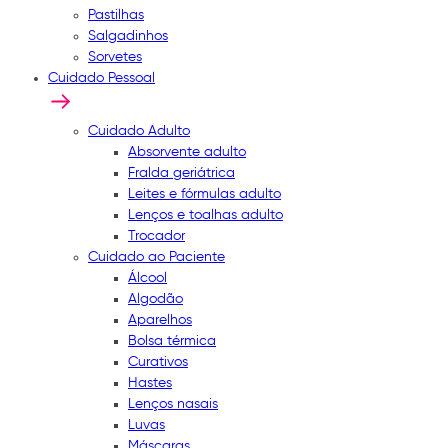
Pastilhas
Salgadinhos
Sorvetes
Cuidado Pessoal
Cuidado Adulto
Absorvente adulto
Fralda geriátrica
Leites e fórmulas adulto
Lenços e toalhas adulto
Trocador
Cuidado ao Paciente
Álcool
Algodão
Aparelhos
Bolsa térmica
Curativos
Hastes
Lenços nasais
Luvas
Máscaras