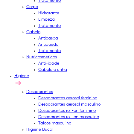
Tratamento
Corpo
Hidratante
Limpeza
Tratamento
Cabelo
Anticaspa
Antiqueda
Tratamento
Nutricosméticos
Anti-idade
Cabelo e unha
Higiene
Desodorantes
Desodorantes aerosol feminino
Desodorantes aerosol masculino
Desodorantes roll-on feminino
Desodorantes roll-on masculino
Talcos masculino
Higiene Bucal