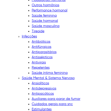
Outros hormônios
Performance hormonal
Saúde feminina
Saúde hormonal
Saúde masculina
Tireoide
Infecções
Antibióticos
Antifúngicos
Antiparasitários
Antissépticos
Antivirais
Repelentes
Saúde íntima feminina
Saúde Mental & Sistema Nervoso
Ansiolíticos
Antidepressivos
Antipsicóticos
Auxiliares para parar de fumar
Cuidados gerais para snc
Estimulantes