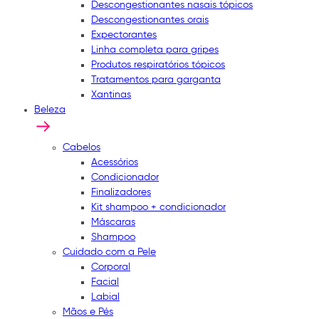
Descongestionantes nasais tópicos
Descongestionantes orais
Expectorantes
Linha completa para gripes
Produtos respiratórios tópicos
Tratamentos para garganta
Xantinas
Beleza
Cabelos
Acessórios
Condicionador
Finalizadores
Kit shampoo + condicionador
Máscaras
Shampoo
Cuidado com a Pele
Corporal
Facial
Labial
Mãos e Pés