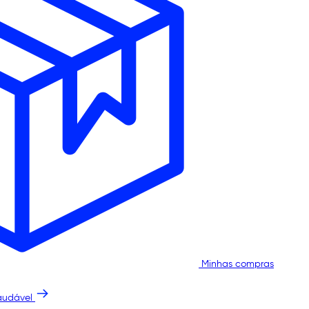
Minhas compras
audável