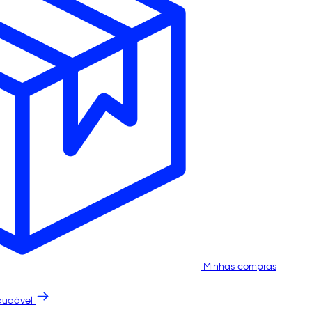
Minhas compras
audável