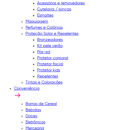
Acessórios e removedores
Cutelaria / pinças
Esmaltes
Maquiagem
Perfumes e Colônias
Proteção Solar e Repelentes
Bronzeadores
Kit pele verão
Pós-sol
Protetor corporal
Protetor facial
Protetor kids
Repelentes
Tintas e Colorações
Conveniência
Barras de Cereal
Bebidas
Doces
Eletrônicos
Mercearia