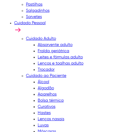
Pastilhas
Salgadinhos
Sorvetes
Cuidado Pessoal
Cuidado Adulto
Absorvente adulto
Fralda geriátrica
Leites e fórmulas adulto
Lenços e toalhas adulto
Trocador
Cuidado ao Paciente
Álcool
Algodão
Aparelhos
Bolsa térmica
Curativos
Hastes
Lenços nasais
Luvas
Máscaras