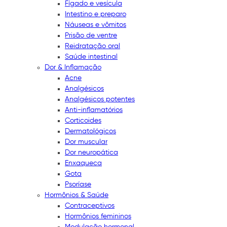
Fígado e vesícula
Intestino e preparo
Náuseas e vômitos
Prisão de ventre
Reidratação oral
Saúde intestinal
Dor & Inflamação
Acne
Analgésicos
Analgésicos potentes
Anti-inflamatórios
Corticoides
Dermatológicos
Dor muscular
Dor neuropática
Enxaqueca
Gota
Psoríase
Hormônios & Saúde
Contraceptivos
Hormônios femininos
Modulação hormonal