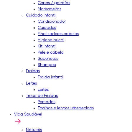
Copos / garrafas
Mamadeiras
Cuidado Infantil
Condicionador
Cuidados
Finalizadores cabelos
Higiene bucal
Kit infantil
Pele e cabelo
Sabonetes
Shampoo
Fraldas
Fralda infantil
Leites
Leites
Troca de Fraldas
Pomadas
Toalhas e lenços umedecidos
Vida Saudável
Naturais