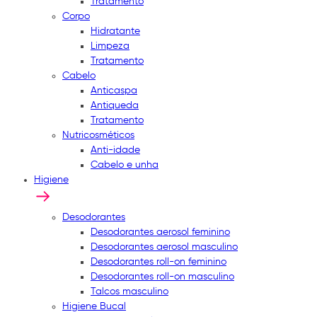
Tratamento
Corpo
Hidratante
Limpeza
Tratamento
Cabelo
Anticaspa
Antiqueda
Tratamento
Nutricosméticos
Anti-idade
Cabelo e unha
Higiene
Desodorantes
Desodorantes aerosol feminino
Desodorantes aerosol masculino
Desodorantes roll-on feminino
Desodorantes roll-on masculino
Talcos masculino
Higiene Bucal