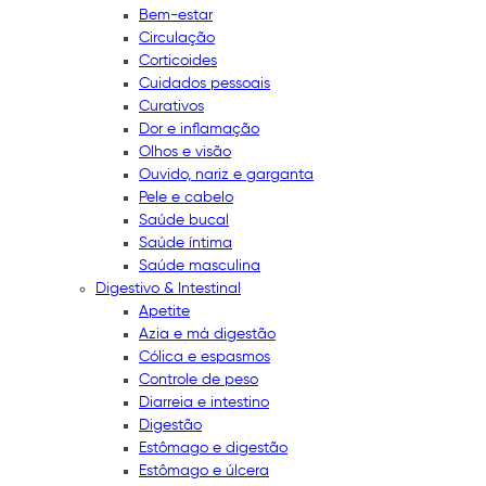
Bem-estar
Circulação
Corticoides
Cuidados pessoais
Curativos
Dor e inflamação
Olhos e visão
Ouvido, nariz e garganta
Pele e cabelo
Saúde bucal
Saúde íntima
Saúde masculina
Digestivo & Intestinal
Apetite
Azia e má digestão
Cólica e espasmos
Controle de peso
Diarreia e intestino
Digestão
Estômago e digestão
Estômago e úlcera