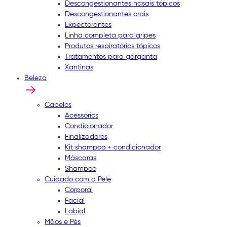
Descongestionantes nasais tópicos
Descongestionantes orais
Expectorantes
Linha completa para gripes
Produtos respiratórios tópicos
Tratamentos para garganta
Xantinas
Beleza
Cabelos
Acessórios
Condicionador
Finalizadores
Kit shampoo + condicionador
Máscaras
Shampoo
Cuidado com a Pele
Corporal
Facial
Labial
Mãos e Pés