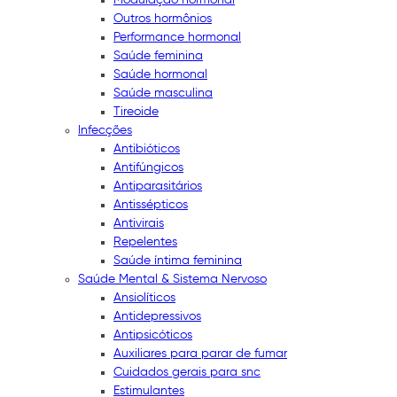
Outros hormônios
Performance hormonal
Saúde feminina
Saúde hormonal
Saúde masculina
Tireoide
Infecções
Antibióticos
Antifúngicos
Antiparasitários
Antissépticos
Antivirais
Repelentes
Saúde íntima feminina
Saúde Mental & Sistema Nervoso
Ansiolíticos
Antidepressivos
Antipsicóticos
Auxiliares para parar de fumar
Cuidados gerais para snc
Estimulantes