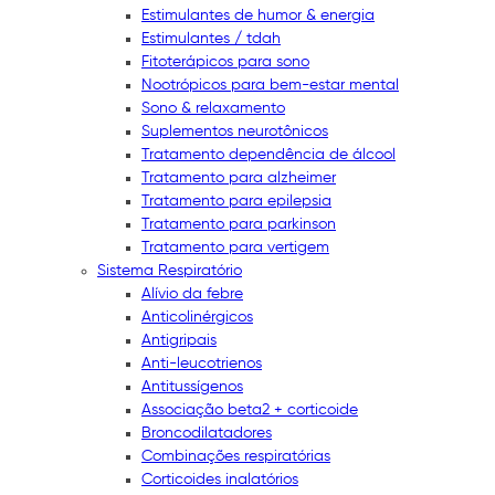
Estimulantes de humor & energia
Estimulantes / tdah
Fitoterápicos para sono
Nootrópicos para bem-estar mental
Sono & relaxamento
Suplementos neurotônicos
Tratamento dependência de álcool
Tratamento para alzheimer
Tratamento para epilepsia
Tratamento para parkinson
Tratamento para vertigem
Sistema Respiratório
Alívio da febre
Anticolinérgicos
Antigripais
Anti-leucotrienos
Antitussígenos
Associação beta2 + corticoide
Broncodilatadores
Combinações respiratórias
Corticoides inalatórios