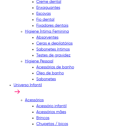
Creme dental
Enxaguantes
Escovas
Fio dental
Fixadores dentais
Higiene Íntima Feminina
Absorventes
Ceras e depilatórios
Sabonetes íntimos
Testes de gravidez
Higiene Pessoal
Acessórios de banho
Óleo de banho
Sabonetes
Universo Infantil
Acessórios
Acessório infantil
Acessórios mães
Brincos
Chupetas / bicos