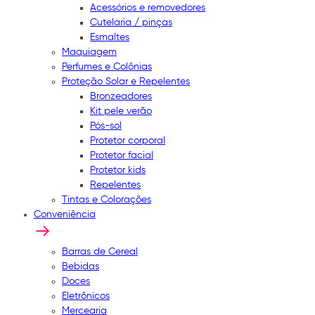
Acessórios e removedores
Cutelaria / pinças
Esmaltes
Maquiagem
Perfumes e Colônias
Proteção Solar e Repelentes
Bronzeadores
Kit pele verão
Pós-sol
Protetor corporal
Protetor facial
Protetor kids
Repelentes
Tintas e Colorações
Conveniência
Barras de Cereal
Bebidas
Doces
Eletrônicos
Mercearia