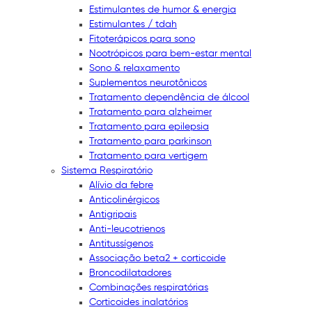
Estimulantes de humor & energia
Estimulantes / tdah
Fitoterápicos para sono
Nootrópicos para bem-estar mental
Sono & relaxamento
Suplementos neurotônicos
Tratamento dependência de álcool
Tratamento para alzheimer
Tratamento para epilepsia
Tratamento para parkinson
Tratamento para vertigem
Sistema Respiratório
Alívio da febre
Anticolinérgicos
Antigripais
Anti-leucotrienos
Antitussígenos
Associação beta2 + corticoide
Broncodilatadores
Combinações respiratórias
Corticoides inalatórios