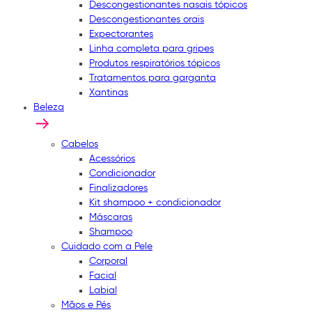
Descongestionantes nasais tópicos
Descongestionantes orais
Expectorantes
Linha completa para gripes
Produtos respiratórios tópicos
Tratamentos para garganta
Xantinas
Beleza
Cabelos
Acessórios
Condicionador
Finalizadores
Kit shampoo + condicionador
Máscaras
Shampoo
Cuidado com a Pele
Corporal
Facial
Labial
Mãos e Pés