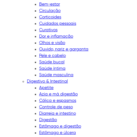
Bem-estar
Circulação
Corticoides
Cuidados pessoais
Curativos
Dor e inflamação
Olhos e visão
Ouvido, nariz e garganta
Pele e cabelo
Saúde bucal
Saúde íntima
Saúde masculina
Digestivo & Intestinal
Apetite
Azia e má digestão
Cólica e espasmos
Controle de peso
Diarreia e intestino
Digestão
Estômago e digestão
Estômago e úlcera