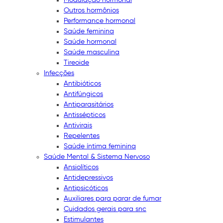
Outros hormônios
Performance hormonal
Saúde feminina
Saúde hormonal
Saúde masculina
Tireoide
Infecções
Antibióticos
Antifúngicos
Antiparasitários
Antissépticos
Antivirais
Repelentes
Saúde íntima feminina
Saúde Mental & Sistema Nervoso
Ansiolíticos
Antidepressivos
Antipsicóticos
Auxiliares para parar de fumar
Cuidados gerais para snc
Estimulantes