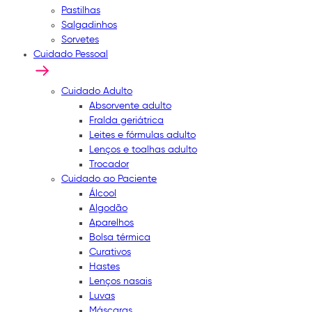
Pastilhas
Salgadinhos
Sorvetes
Cuidado Pessoal
Cuidado Adulto
Absorvente adulto
Fralda geriátrica
Leites e fórmulas adulto
Lenços e toalhas adulto
Trocador
Cuidado ao Paciente
Álcool
Algodão
Aparelhos
Bolsa térmica
Curativos
Hastes
Lenços nasais
Luvas
Máscaras