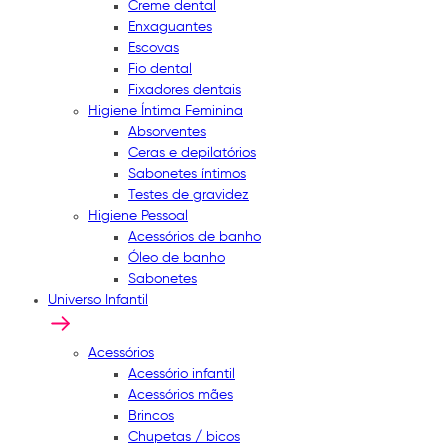
Creme dental
Enxaguantes
Escovas
Fio dental
Fixadores dentais
Higiene Íntima Feminina
Absorventes
Ceras e depilatórios
Sabonetes íntimos
Testes de gravidez
Higiene Pessoal
Acessórios de banho
Óleo de banho
Sabonetes
Universo Infantil
Acessórios
Acessório infantil
Acessórios mães
Brincos
Chupetas / bicos