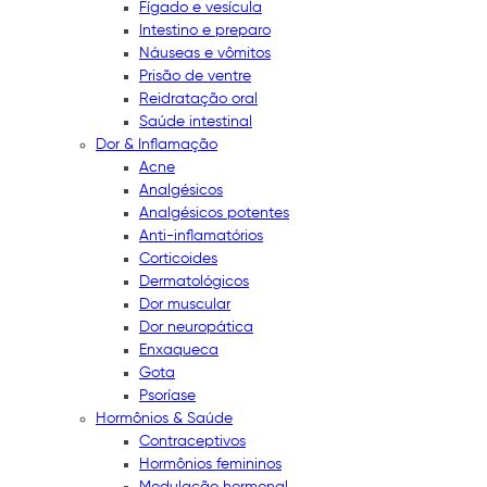
Fígado e vesícula
Intestino e preparo
Náuseas e vômitos
Prisão de ventre
Reidratação oral
Saúde intestinal
Dor & Inflamação
Acne
Analgésicos
Analgésicos potentes
Anti-inflamatórios
Corticoides
Dermatológicos
Dor muscular
Dor neuropática
Enxaqueca
Gota
Psoríase
Hormônios & Saúde
Contraceptivos
Hormônios femininos
Modulação hormonal