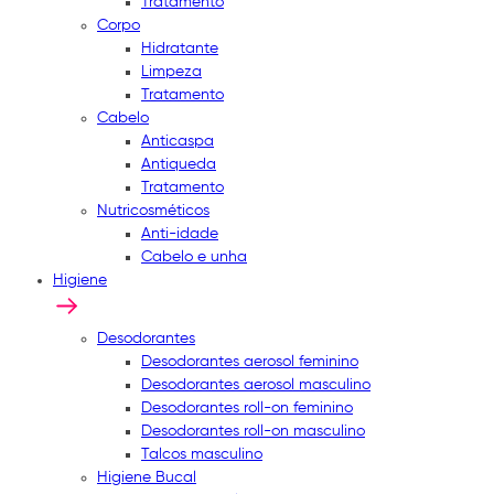
Tratamento
Corpo
Hidratante
Limpeza
Tratamento
Cabelo
Anticaspa
Antiqueda
Tratamento
Nutricosméticos
Anti-idade
Cabelo e unha
Higiene
Desodorantes
Desodorantes aerosol feminino
Desodorantes aerosol masculino
Desodorantes roll-on feminino
Desodorantes roll-on masculino
Talcos masculino
Higiene Bucal