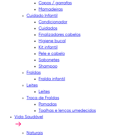
Copos / garrafas
Mamadeiras
Cuidado Infantil
Condicionador
Cuidados
Finalizadores cabelos
Higiene bucal
Kit infantil
Pele e cabelo
Sabonetes
Shampoo
Fraldas
Fralda infantil
Leites
Leites
Troca de Fraldas
Pomadas
Toalhas e lenços umedecidos
Vida Saudável
Naturais