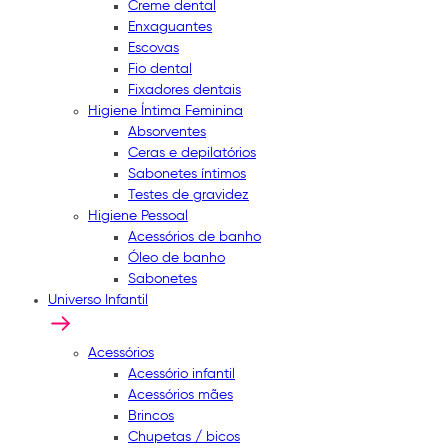
Creme dental
Enxaguantes
Escovas
Fio dental
Fixadores dentais
Higiene Íntima Feminina
Absorventes
Ceras e depilatórios
Sabonetes íntimos
Testes de gravidez
Higiene Pessoal
Acessórios de banho
Óleo de banho
Sabonetes
Universo Infantil
Acessórios
Acessório infantil
Acessórios mães
Brincos
Chupetas / bicos