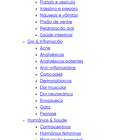
Fígado e vesícula
Intestino e preparo
Náuseas e vômitos
Prisão de ventre
Reidratação oral
Saúde intestinal
Dor & Inflamação
Acne
Analgésicos
Analgésicos potentes
Anti-inflamatórios
Corticoides
Dermatológicos
Dor muscular
Dor neuropática
Enxaqueca
Gota
Psoríase
Hormônios & Saúde
Contraceptivos
Hormônios femininos
Modulação hormonal