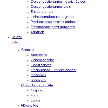
Descongestionantes nasais tópicos
Descongestionantes orais
Expectorantes
Linha completa para gripes
Produtos respiratórios tópicos
Tratamentos para garganta
Xantinas
Beleza
Cabelos
Acessórios
Condicionador
Finalizadores
Kit shampoo + condicionador
Máscaras
Shampoo
Cuidado com a Pele
Corporal
Facial
Labial
Mãos e Pés