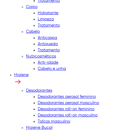
Tratamento
Corpo
Hidratante
Limpeza
Tratamento
Cabelo
Anticaspa
Antiqueda
Tratamento
Nutricosméticos
Anti-idade
Cabelo e unha
Higiene
Desodorantes
Desodorantes aerosol feminino
Desodorantes aerosol masculino
Desodorantes roll-on feminino
Desodorantes roll-on masculino
Talcos masculino
Higiene Bucal