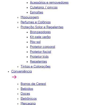
Acessórios e removedores
Cutelaria / pinças
Esmaltes
Maquiagem
Perfumes e Colônias
Proteção Solar e Repelentes
Bronzeadores
Kit pele verão
Pós-sol
Protetor corporal
Protetor facial
Protetor kids
Repelentes
Tintas e Colorações
Conveniência
Barras de Cereal
Bebidas
Doces
Eletrônicos
Mercearia