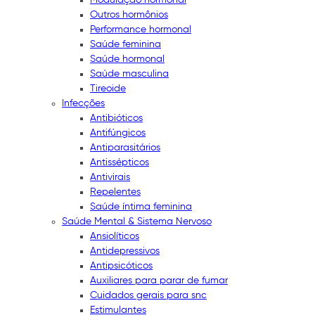
Outros hormônios
Performance hormonal
Saúde feminina
Saúde hormonal
Saúde masculina
Tireoide
Infecções
Antibióticos
Antifúngicos
Antiparasitários
Antissépticos
Antivirais
Repelentes
Saúde íntima feminina
Saúde Mental & Sistema Nervoso
Ansiolíticos
Antidepressivos
Antipsicóticos
Auxiliares para parar de fumar
Cuidados gerais para snc
Estimulantes