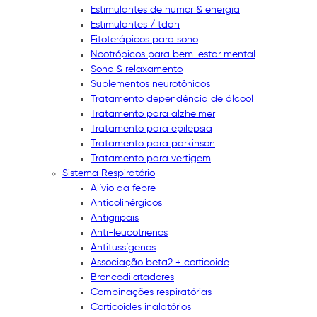
Estimulantes de humor & energia
Estimulantes / tdah
Fitoterápicos para sono
Nootrópicos para bem-estar mental
Sono & relaxamento
Suplementos neurotônicos
Tratamento dependência de álcool
Tratamento para alzheimer
Tratamento para epilepsia
Tratamento para parkinson
Tratamento para vertigem
Sistema Respiratório
Alívio da febre
Anticolinérgicos
Antigripais
Anti-leucotrienos
Antitussígenos
Associação beta2 + corticoide
Broncodilatadores
Combinações respiratórias
Corticoides inalatórios