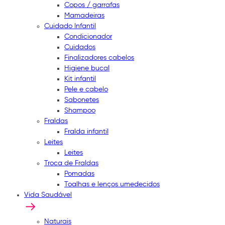
Copos / garrafas
Mamadeiras
Cuidado Infantil
Condicionador
Cuidados
Finalizadores cabelos
Higiene bucal
Kit infantil
Pele e cabelo
Sabonetes
Shampoo
Fraldas
Fralda infantil
Leites
Leites
Troca de Fraldas
Pomadas
Toalhas e lenços umedecidos
Vida Saudável
Naturais