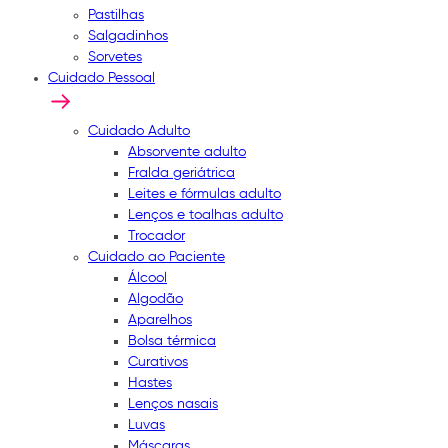
Pastilhas
Salgadinhos
Sorvetes
Cuidado Pessoal
Cuidado Adulto
Absorvente adulto
Fralda geriátrica
Leites e fórmulas adulto
Lenços e toalhas adulto
Trocador
Cuidado ao Paciente
Álcool
Algodão
Aparelhos
Bolsa térmica
Curativos
Hastes
Lenços nasais
Luvas
Máscaras