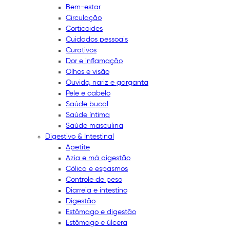
Bem-estar
Circulação
Corticoides
Cuidados pessoais
Curativos
Dor e inflamação
Olhos e visão
Ouvido, nariz e garganta
Pele e cabelo
Saúde bucal
Saúde íntima
Saúde masculina
Digestivo & Intestinal
Apetite
Azia e má digestão
Cólica e espasmos
Controle de peso
Diarreia e intestino
Digestão
Estômago e digestão
Estômago e úlcera