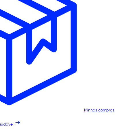
Minhas compras
audável