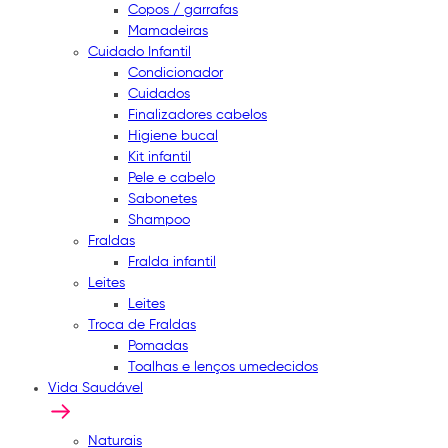
Copos / garrafas
Mamadeiras
Cuidado Infantil
Condicionador
Cuidados
Finalizadores cabelos
Higiene bucal
Kit infantil
Pele e cabelo
Sabonetes
Shampoo
Fraldas
Fralda infantil
Leites
Leites
Troca de Fraldas
Pomadas
Toalhas e lenços umedecidos
Vida Saudável
Naturais