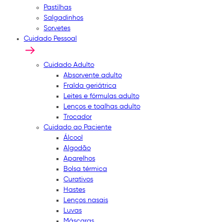
Pastilhas
Salgadinhos
Sorvetes
Cuidado Pessoal
Cuidado Adulto
Absorvente adulto
Fralda geriátrica
Leites e fórmulas adulto
Lenços e toalhas adulto
Trocador
Cuidado ao Paciente
Álcool
Algodão
Aparelhos
Bolsa térmica
Curativos
Hastes
Lenços nasais
Luvas
Máscaras