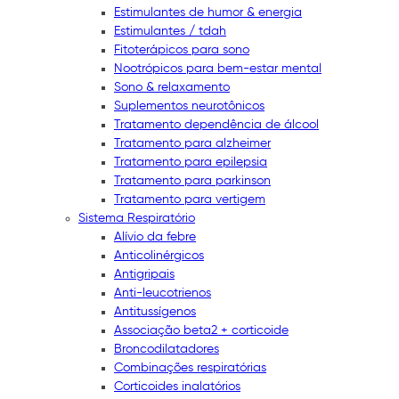
Estimulantes de humor & energia
Estimulantes / tdah
Fitoterápicos para sono
Nootrópicos para bem-estar mental
Sono & relaxamento
Suplementos neurotônicos
Tratamento dependência de álcool
Tratamento para alzheimer
Tratamento para epilepsia
Tratamento para parkinson
Tratamento para vertigem
Sistema Respiratório
Alívio da febre
Anticolinérgicos
Antigripais
Anti-leucotrienos
Antitussígenos
Associação beta2 + corticoide
Broncodilatadores
Combinações respiratórias
Corticoides inalatórios