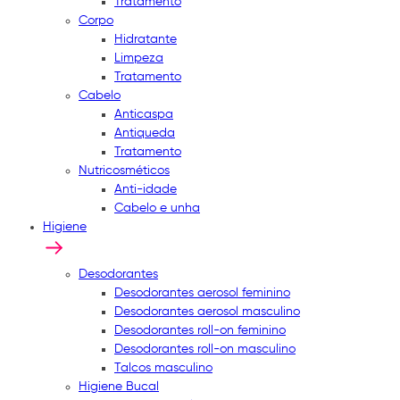
Tratamento
Corpo
Hidratante
Limpeza
Tratamento
Cabelo
Anticaspa
Antiqueda
Tratamento
Nutricosméticos
Anti-idade
Cabelo e unha
Higiene
Desodorantes
Desodorantes aerosol feminino
Desodorantes aerosol masculino
Desodorantes roll-on feminino
Desodorantes roll-on masculino
Talcos masculino
Higiene Bucal