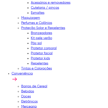
Acessórios e removedores
Cutelaria / pinças
Esmaltes
Maquiagem
Perfumes e Colônias
Proteção Solar e Repelentes
Bronzeadores
Kit pele verão
Pós-sol
Protetor corporal
Protetor facial
Protetor kids
Repelentes
Tintas e Colorações
Conveniência
Barras de Cereal
Bebidas
Doces
Eletrônicos
Mercearia