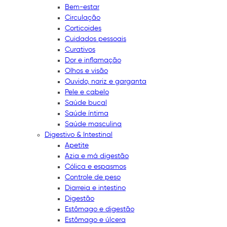
Bem-estar
Circulação
Corticoides
Cuidados pessoais
Curativos
Dor e inflamação
Olhos e visão
Ouvido, nariz e garganta
Pele e cabelo
Saúde bucal
Saúde íntima
Saúde masculina
Digestivo & Intestinal
Apetite
Azia e má digestão
Cólica e espasmos
Controle de peso
Diarreia e intestino
Digestão
Estômago e digestão
Estômago e úlcera