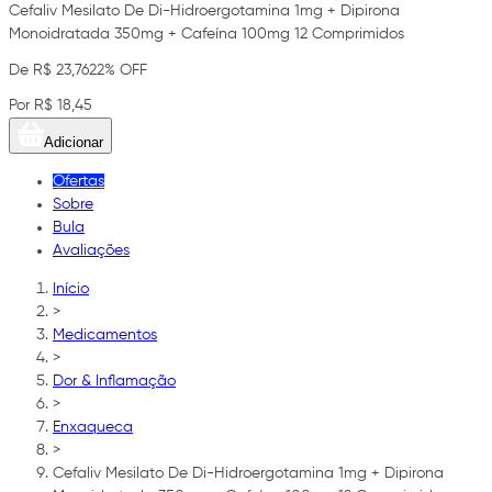
Cefaliv Mesilato De Di-Hidroergotamina 1mg + Dipirona
Monoidratada 350mg + Cafeína 100mg 12 Comprimidos
De R$ 23,76
22% OFF
Por R$ 18,45
Adicionar
Ofertas
Sobre
Bula
Avaliações
Início
>
Medicamentos
>
Dor & Inflamação
>
Enxaqueca
>
Cefaliv Mesilato De Di-Hidroergotamina 1mg + Dipirona