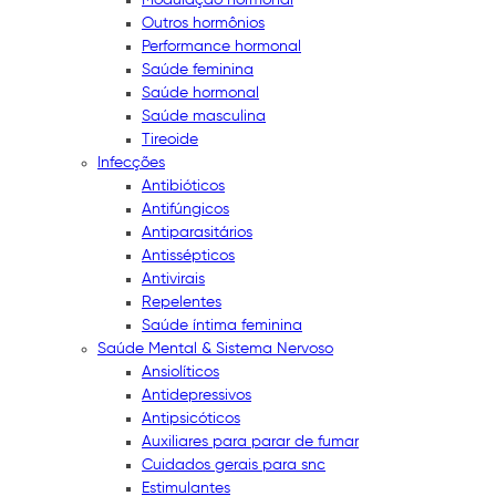
Outros hormônios
Performance hormonal
Saúde feminina
Saúde hormonal
Saúde masculina
Tireoide
Infecções
Antibióticos
Antifúngicos
Antiparasitários
Antissépticos
Antivirais
Repelentes
Saúde íntima feminina
Saúde Mental & Sistema Nervoso
Ansiolíticos
Antidepressivos
Antipsicóticos
Auxiliares para parar de fumar
Cuidados gerais para snc
Estimulantes