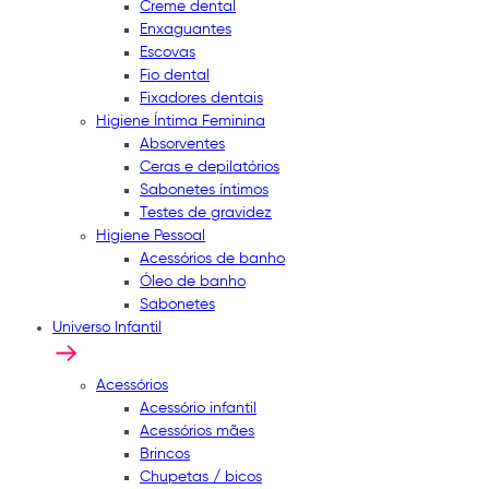
Creme dental
Enxaguantes
Escovas
Fio dental
Fixadores dentais
Higiene Íntima Feminina
Absorventes
Ceras e depilatórios
Sabonetes íntimos
Testes de gravidez
Higiene Pessoal
Acessórios de banho
Óleo de banho
Sabonetes
Universo Infantil
Acessórios
Acessório infantil
Acessórios mães
Brincos
Chupetas / bicos