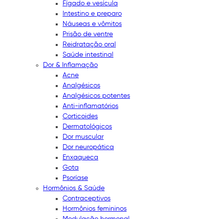
Fígado e vesícula
Intestino e preparo
Náuseas e vômitos
Prisão de ventre
Reidratação oral
Saúde intestinal
Dor & Inflamação
Acne
Analgésicos
Analgésicos potentes
Anti-inflamatórios
Corticoides
Dermatológicos
Dor muscular
Dor neuropática
Enxaqueca
Gota
Psoríase
Hormônios & Saúde
Contraceptivos
Hormônios femininos
Modulação hormonal