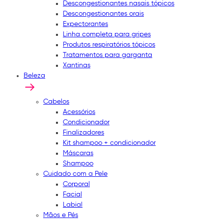
Descongestionantes nasais tópicos
Descongestionantes orais
Expectorantes
Linha completa para gripes
Produtos respiratórios tópicos
Tratamentos para garganta
Xantinas
Beleza
Cabelos
Acessórios
Condicionador
Finalizadores
Kit shampoo + condicionador
Máscaras
Shampoo
Cuidado com a Pele
Corporal
Facial
Labial
Mãos e Pés