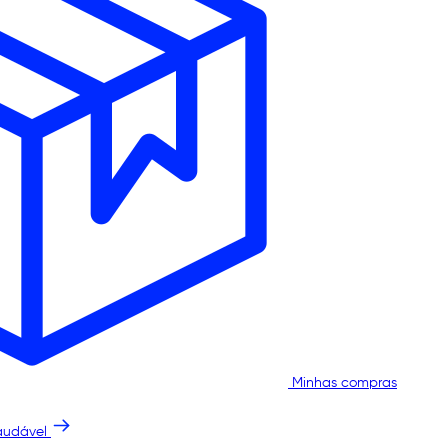
Minhas compras
audável