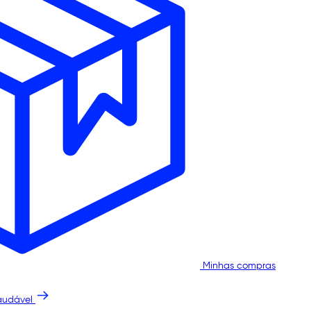
Minhas compras
audável