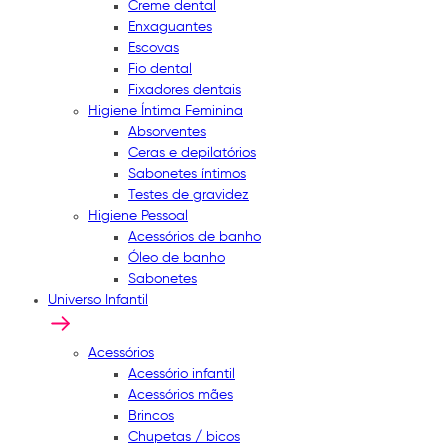
Creme dental
Enxaguantes
Escovas
Fio dental
Fixadores dentais
Higiene Íntima Feminina
Absorventes
Ceras e depilatórios
Sabonetes íntimos
Testes de gravidez
Higiene Pessoal
Acessórios de banho
Óleo de banho
Sabonetes
Universo Infantil
Acessórios
Acessório infantil
Acessórios mães
Brincos
Chupetas / bicos