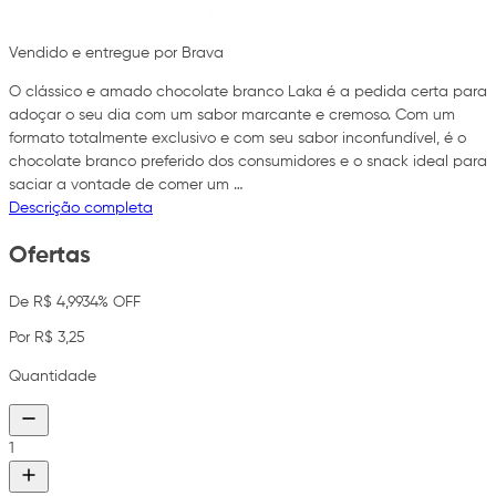
Vendido e entregue por Brava
O clássico e amado chocolate branco Laka é a pedida certa para
adoçar o seu dia com um sabor marcante e cremoso. Com um
formato totalmente exclusivo e com seu sabor inconfundível, é o
chocolate branco preferido dos consumidores e o snack ideal para
saciar a vontade de comer um …
Descrição completa
Ofertas
De R$ 4,99
34% OFF
Por R$ 3,25
Quantidade
1