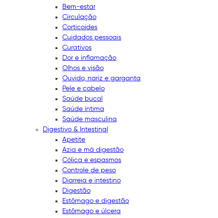
Bem-estar
Circulação
Corticoides
Cuidados pessoais
Curativos
Dor e inflamação
Olhos e visão
Ouvido, nariz e garganta
Pele e cabelo
Saúde bucal
Saúde íntima
Saúde masculina
Digestivo & Intestinal
Apetite
Azia e má digestão
Cólica e espasmos
Controle de peso
Diarreia e intestino
Digestão
Estômago e digestão
Estômago e úlcera