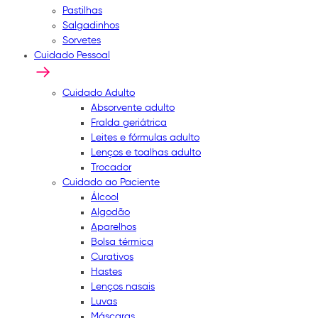
Pastilhas
Salgadinhos
Sorvetes
Cuidado Pessoal
Cuidado Adulto
Absorvente adulto
Fralda geriátrica
Leites e fórmulas adulto
Lenços e toalhas adulto
Trocador
Cuidado ao Paciente
Álcool
Algodão
Aparelhos
Bolsa térmica
Curativos
Hastes
Lenços nasais
Luvas
Máscaras