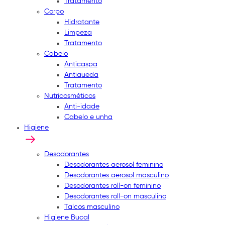
Tratamento
Corpo
Hidratante
Limpeza
Tratamento
Cabelo
Anticaspa
Antiqueda
Tratamento
Nutricosméticos
Anti-idade
Cabelo e unha
Higiene
Desodorantes
Desodorantes aerosol feminino
Desodorantes aerosol masculino
Desodorantes roll-on feminino
Desodorantes roll-on masculino
Talcos masculino
Higiene Bucal