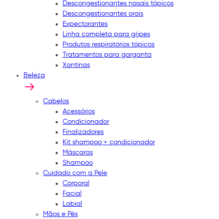
Descongestionantes nasais tópicos
Descongestionantes orais
Expectorantes
Linha completa para gripes
Produtos respiratórios tópicos
Tratamentos para garganta
Xantinas
Beleza
Cabelos
Acessórios
Condicionador
Finalizadores
Kit shampoo + condicionador
Máscaras
Shampoo
Cuidado com a Pele
Corporal
Facial
Labial
Mãos e Pés