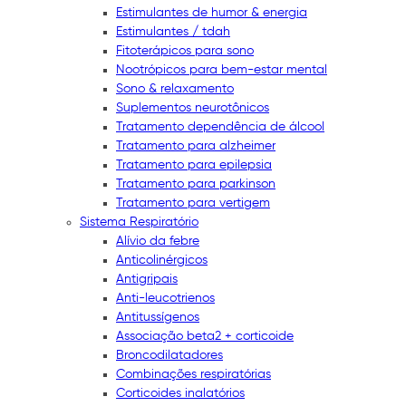
Estimulantes de humor & energia
Estimulantes / tdah
Fitoterápicos para sono
Nootrópicos para bem-estar mental
Sono & relaxamento
Suplementos neurotônicos
Tratamento dependência de álcool
Tratamento para alzheimer
Tratamento para epilepsia
Tratamento para parkinson
Tratamento para vertigem
Sistema Respiratório
Alívio da febre
Anticolinérgicos
Antigripais
Anti-leucotrienos
Antitussígenos
Associação beta2 + corticoide
Broncodilatadores
Combinações respiratórias
Corticoides inalatórios