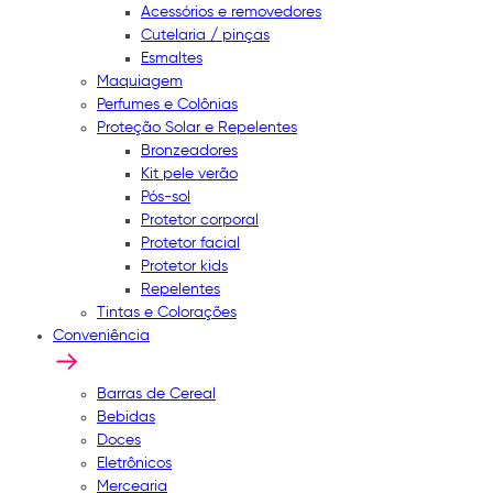
Acessórios e removedores
Cutelaria / pinças
Esmaltes
Maquiagem
Perfumes e Colônias
Proteção Solar e Repelentes
Bronzeadores
Kit pele verão
Pós-sol
Protetor corporal
Protetor facial
Protetor kids
Repelentes
Tintas e Colorações
Conveniência
Barras de Cereal
Bebidas
Doces
Eletrônicos
Mercearia