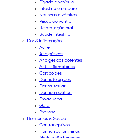
Fígado e vesícula
Intestino e preparo
Náuseas e vômitos
Prisão de ventre
Reidratação oral
Saúde intestinal
Dor & Inflamação
Acne
Analgésicos
Analgésicos potentes
Anti-inflamatórios
Corticoides
Dermatológicos
Dor muscular
Dor neuropática
Enxaqueca
Gota
Psoríase
Hormônios & Saúde
Contraceptivos
Hormônios femininos
Modulação hormonal