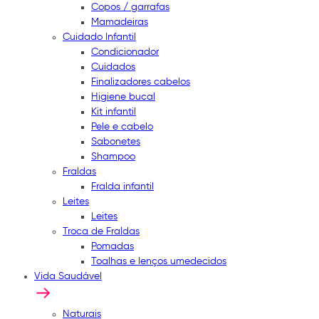
Copos / garrafas
Mamadeiras
Cuidado Infantil
Condicionador
Cuidados
Finalizadores cabelos
Higiene bucal
Kit infantil
Pele e cabelo
Sabonetes
Shampoo
Fraldas
Fralda infantil
Leites
Leites
Troca de Fraldas
Pomadas
Toalhas e lenços umedecidos
Vida Saudável
Naturais