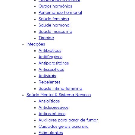
Outros hormônios
Performance hormonal
Saúde feminina
Saúde hormonal
Saúde masculina
Tireoide
Infecções
Antibióticos
Antifúngicos
Antiparasitários
Antissépticos
Antivirais
Repelentes
Saúde íntima feminina
Saúde Mental & Sistema Nervoso
Ansiolíticos
Antidepressivos
Antipsicóticos
Auxiliares para parar de fumar
Cuidados gerais para snc
Estimulantes