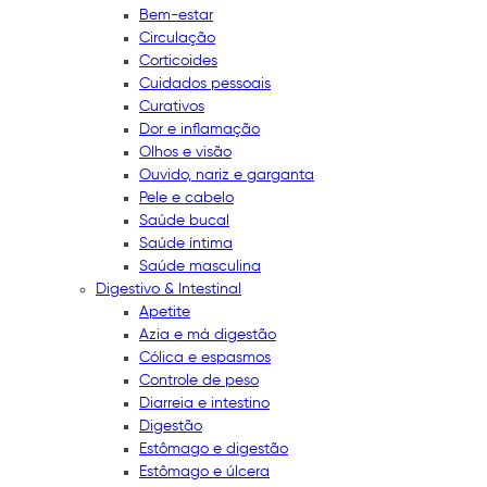
Bem-estar
Circulação
Corticoides
Cuidados pessoais
Curativos
Dor e inflamação
Olhos e visão
Ouvido, nariz e garganta
Pele e cabelo
Saúde bucal
Saúde íntima
Saúde masculina
Digestivo & Intestinal
Apetite
Azia e má digestão
Cólica e espasmos
Controle de peso
Diarreia e intestino
Digestão
Estômago e digestão
Estômago e úlcera