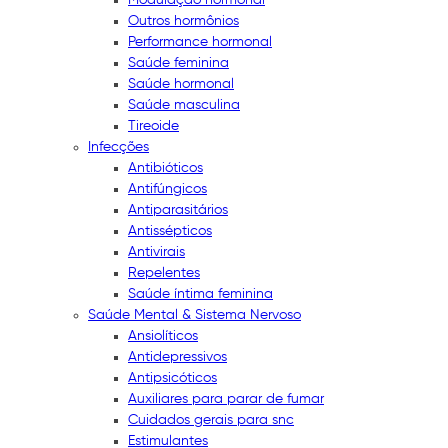
Outros hormônios
Performance hormonal
Saúde feminina
Saúde hormonal
Saúde masculina
Tireoide
Infecções
Antibióticos
Antifúngicos
Antiparasitários
Antissépticos
Antivirais
Repelentes
Saúde íntima feminina
Saúde Mental & Sistema Nervoso
Ansiolíticos
Antidepressivos
Antipsicóticos
Auxiliares para parar de fumar
Cuidados gerais para snc
Estimulantes