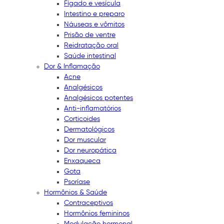
Fígado e vesícula
Intestino e preparo
Náuseas e vômitos
Prisão de ventre
Reidratação oral
Saúde intestinal
Dor & Inflamação
Acne
Analgésicos
Analgésicos potentes
Anti-inflamatórios
Corticoides
Dermatológicos
Dor muscular
Dor neuropática
Enxaqueca
Gota
Psoríase
Hormônios & Saúde
Contraceptivos
Hormônios femininos
Modulação hormonal