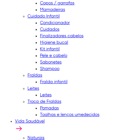
Copos / garrafas
Mamadeiras
Cuidado Infantil
Condicionador
Cuidados
Finalizadores cabelos
Higiene bucal
Kit infantil
Pele e cabelo
Sabonetes
Shampoo
Fraldas
Fralda infantil
Leites
Leites
Troca de Fraldas
Pomadas
Toalhas e lenços umedecidos
Vida Saudável
Naturais