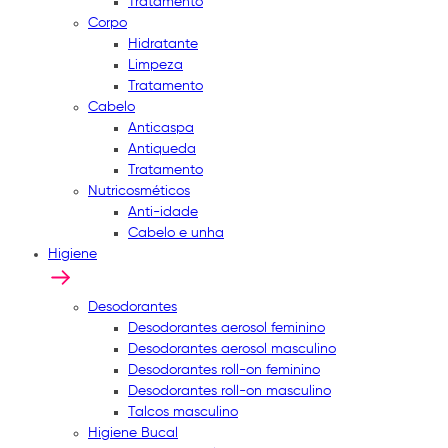
Tratamento
Corpo
Hidratante
Limpeza
Tratamento
Cabelo
Anticaspa
Antiqueda
Tratamento
Nutricosméticos
Anti-idade
Cabelo e unha
Higiene
Desodorantes
Desodorantes aerosol feminino
Desodorantes aerosol masculino
Desodorantes roll-on feminino
Desodorantes roll-on masculino
Talcos masculino
Higiene Bucal