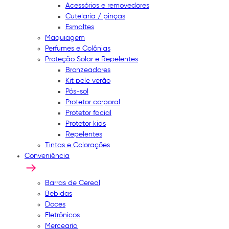
Acessórios e removedores
Cutelaria / pinças
Esmaltes
Maquiagem
Perfumes e Colônias
Proteção Solar e Repelentes
Bronzeadores
Kit pele verão
Pós-sol
Protetor corporal
Protetor facial
Protetor kids
Repelentes
Tintas e Colorações
Conveniência
Barras de Cereal
Bebidas
Doces
Eletrônicos
Mercearia