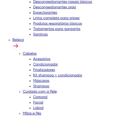
Descongestionantes nasais tópicos
Descongestionantes orais
Expectorantes
Linha completa para gripes
Produtos respiratórios tópicos
Tratamentos para garganta
Xantinas
Beleza
Cabelos
Acessórios
Condicionador
Finalizadores
Kit shampoo + condicionador
Máscaras
Shampoo
Cuidado com a Pele
Corporal
Facial
Labial
Mãos e Pés