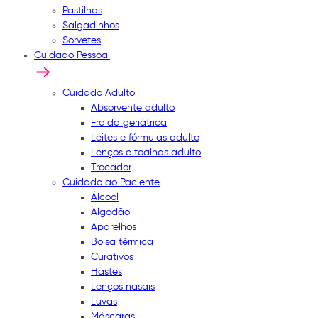
Pastilhas
Salgadinhos
Sorvetes
Cuidado Pessoal
Cuidado Adulto
Absorvente adulto
Fralda geriátrica
Leites e fórmulas adulto
Lenços e toalhas adulto
Trocador
Cuidado ao Paciente
Álcool
Algodão
Aparelhos
Bolsa térmica
Curativos
Hastes
Lenços nasais
Luvas
Máscaras