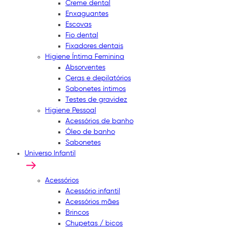
Creme dental
Enxaguantes
Escovas
Fio dental
Fixadores dentais
Higiene Íntima Feminina
Absorventes
Ceras e depilatórios
Sabonetes íntimos
Testes de gravidez
Higiene Pessoal
Acessórios de banho
Óleo de banho
Sabonetes
Universo Infantil
Acessórios
Acessório infantil
Acessórios mães
Brincos
Chupetas / bicos