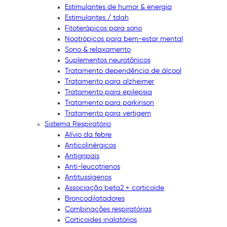
Estimulantes de humor & energia
Estimulantes / tdah
Fitoterápicos para sono
Nootrópicos para bem-estar mental
Sono & relaxamento
Suplementos neurotônicos
Tratamento dependência de álcool
Tratamento para alzheimer
Tratamento para epilepsia
Tratamento para parkinson
Tratamento para vertigem
Sistema Respiratório
Alívio da febre
Anticolinérgicos
Antigripais
Anti-leucotrienos
Antitussígenos
Associação beta2 + corticoide
Broncodilatadores
Combinações respiratórias
Corticoides inalatórios