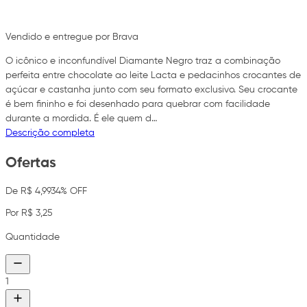
Vendido e entregue por Brava
O icônico e inconfundível Diamante Negro traz a combinação
perfeita entre chocolate ao leite Lacta e pedacinhos crocantes de
açúcar e castanha junto com seu formato exclusivo. Seu crocante
é bem fininho e foi desenhado para quebrar com facilidade
durante a mordida. É ele quem d…
Descrição completa
Ofertas
De R$ 4,99
34% OFF
Por R$ 3,25
Quantidade
1