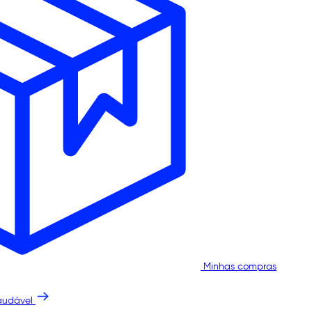
Minhas compras
audável